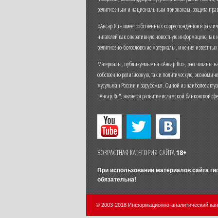
религиозным и национальным признакам, защита прав
«Ансар.Ru» имеет собственных корреспондентов в разли
читателей как оперативную новостную информацию, так 
религиозно-богословские материалы, мнения известных
Материалы, публикуемые на «Ансар.Ru», рассчитаны на
собственно религиозную, так и политическую, экономич
мусульман России и зарубежья. Одной из наиболее актуа
"Ансар.Ru", является развитие исламской банковской сф
ВОЗРАСТНАЯ КАТЕГОРИЯ САЙТА
18+
При использовании материалов сайта г
обязательна!
© 2003-2018 Информационно-аналитический ка