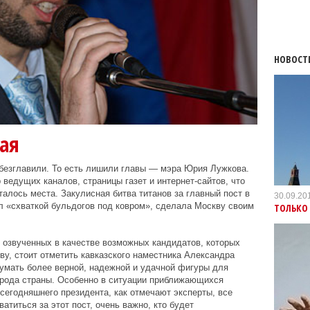
НОВОСТ
ая
обезглавили. То есть лишили главы — мэра Юрия Лужкова.
ведущих каналов, страницы газет и интернет-сайтов, что
талось места. Закулисная битва титанов за главный пост в
30.09.20
л «схваткой бульдогов под ковром», сделала Москву своим
ТОЛЬКО
 озвученных в качестве возможных кандидатов, которых
ву, стоит отметить кавказского наместника Александра
думать более верной, надежной и удачной фигуры для
орода страны. Особенно в ситуации приближающихся
сегодняшнего президента, как отмечают эксперты, все
титься за этот пост, очень важно, кто будет