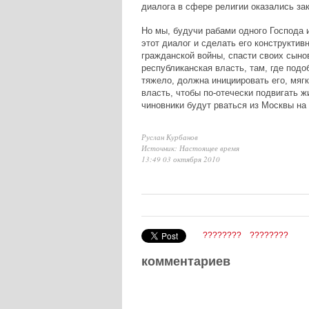
диалога в сфере религии оказались за
Но мы, будучи рабами одного Господа 
этот диалог и сделать его конструкти
гражданской войны, спасти своих сынов
республиканская власть, там, где по
тяжело, должна инициировать его, мягк
власть, чтобы по-отечески подвигать ж
чиновники будут рваться из Москвы на
Руслан Курбанов
Источник: Настоящее время
13:49 03 октября 2010
????????
????????
комментариев