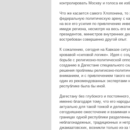
контролировать Москву и голоса ее изб
Что же касается самого Хлопонина, то
федеральную политическую арену с кав
на все его усилия по привлечению инве
имидж региона, несмотря на весь его 
президентов, министров внутренних де
востребован совершенно другой опыт.
К сожалению, сегодня на Кавказе ситу
кровавой «силовой логике». Идея с со
борьбе с религиозно-политической оп
созданию в Дагестане специального си
решения проблемы религиозно-политиче
вниманием, и с привлечением такого к
один из рекомендованных экспертами 
республике была бы иной.
Дагестану без глубокого и постоянного
именно благодаря тому, что его народ
актуально для такой тонкой и деликат
сегодняшнее ожесточение и взаимная 
границах одной республики разделенн
неблагонадежных, традиционных и нет
джамаатовских, возникли только из-за 