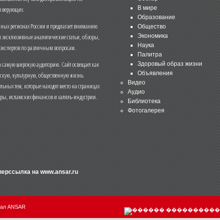
В мире
 верующих.
Образование
чных регионах России и предлагает вниманию
Общество
и эксклюзивные аналитические статьи, обзоры,
Экономика
Наука
 экспертов по различным вопросам.
Палитра
 самую широкую аудиторию. Сайт освещает как
Здоровый образ жизни
Объявления
ескую, культурную, общественную жизнь
Видео
льных тем, которые находят место на страницах
Аудио
еры, исламских финансов и халяль-индустрии.
Библиотека
Фотогалерея
иперссылка на
www.ansar.ru
нал ANSAR