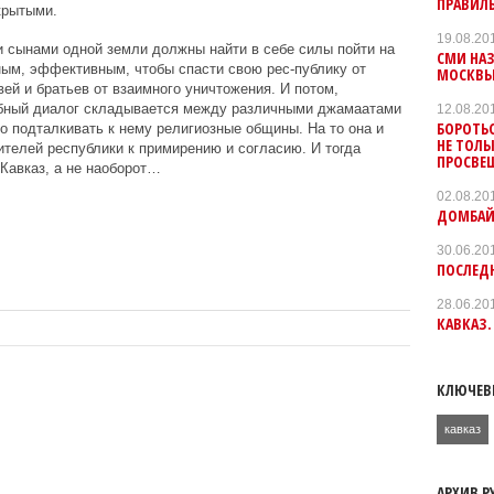
ПРАВИЛ
крытыми.
19.08.20
и сынами одной земли должны найти в себе силы пойти на
СМИ НАЗ
вным, эффективным, чтобы спасти свою рес-публику от
МОСКВ
ей и братьев от взаимного уничтожения. И потом,
добный диалог складывается между различными джамаатами
12.08.20
БОРОТЬС
о подталкивать к нему религиозные общины. На то она и
НЕ ТОЛ
ителей республики к примирению и согласию. И тогда
ПРОСВЕЩ
 Кавказ, а не наоборот…
02.08.20
ДОМБАЙ
30.06.20
ПОСЛЕД
28.06.20
КАВКАЗ.
КЛЮЧЕВ
кавказ
АРХИВ Р