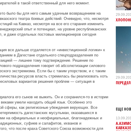
ирателей в такой ответственный для него момент.
 это было бы для него самым удачным возвращением на
29.09.20
казского театра боевых действий. Очевидно, что, несмотря
ХЛОПОН
стиций на Кавказ, несмотря на все его старания изменить
менеджерский опыт и потенциал, на уровне республиканских
л, и даже отдельных постовых милиционеров сегодня
ация все дальше отдаляется от «инвестиционной логики» к
зданием в Дагестане отдельного спецподразделения по
позицией — лишнее тому подтверждение. Решение по
лового подразделения говорит об абсолютизации силового
ского экстремизма. Если бы с таким упорством, и с таким
оличества ресурсов власть стремилась бы реализовать хоть
29.09.20
несиловых вариантов решения проблем — ситуация в
ПЕРЕДЕ
 диалога его сынов не выжить. Он и сохранился-то в истории
ы веками умели находить общий язык. Особенно это
ной сферы, как религиозные убеждения верующих. Все
ЕЩЕ НОВ
нетерпимость дагестанских мусульман, оказавшихся в
ыми на официальных и неофициальных, благонадежных и
13.09.20
А.АЗИМ
радиционных, суфиев и салафитов, ихванов и
КАВКАЗ
того, что после краха Советского Союза возможности для