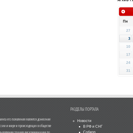
Пн
27
3
10
17
24
31
РАЗДЕЛЫ ПОРТАЛА
нта его появления является донесение
Новости
ссии и мире и происходящих в обществе
В РФ и СНГ
 выявление случаев дискриминации по
Собкор