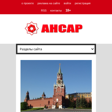
о проекте
реклама на сайте
войти
регистрация
18+
RSS
контакты