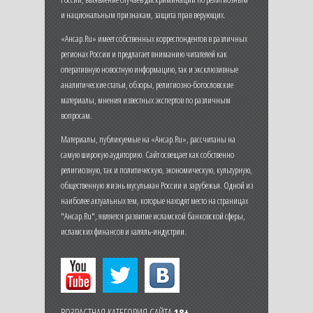
и национальным признакам, защита прав верующих.
«Ансар.Ru» имеет собственных корреспондентов в различных
регионах России и предлагает вниманию читателей как
оперативную новостную информацию, так и эксклюзивные
аналитические статьи, обзоры, религиозно-богословские
материалы, мнения известных экспертов по различным
вопросам.
Материалы, публикуемые на «Ансар.Ru», рассчитаны на
самую широкую аудиторию. Сайт освещает как собственно
религиозную, так и политическую, экономическую, культурную,
общественную жизнь мусульман России и зарубежья. Одной из
наиболее актуальных тем, которые находят место на страницах
"Ансар.Ru", является развитие исламской банковской сферы,
исламских финансов и халяль-индустрии.
ВОЗРАСТНАЯ КАТЕГОРИЯ САЙТА
18+