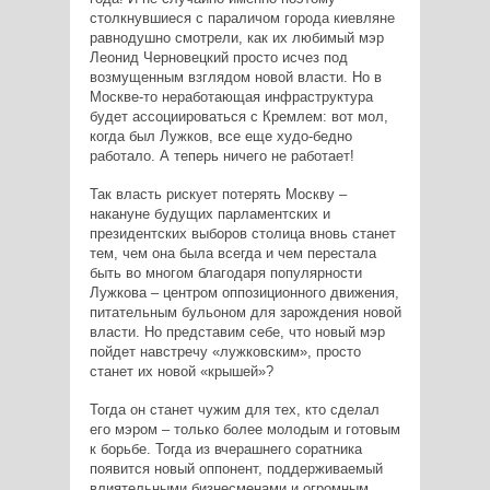
столкнувшиеся с параличом города киевляне
равнодушно смотрели, как их любимый мэр
Леонид Черновецкий просто исчез под
возмущенным взглядом новой власти. Но в
Москве-то неработающая инфраструктура
будет ассоциироваться с Кремлем: вот мол,
когда был Лужков, все еще худо-бедно
работало. А теперь ничего не работает!
Так власть рискует потерять Москву –
накануне будущих парламентских и
президентских выборов столица вновь станет
тем, чем она была всегда и чем перестала
быть во многом благодаря популярности
Лужкова – центром оппозиционного движения,
питательным бульоном для зарождения новой
власти. Но представим себе, что новый мэр
пойдет навстречу «лужковским», просто
станет их новой «крышей»?
Тогда он станет чужим для тех, кто сделал
его мэром – только более молодым и готовым
к борьбе. Тогда из вчерашнего соратника
появится новый оппонент, поддерживаемый
влиятельными бизнесменами и огромным