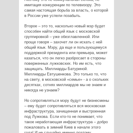
имитация конкуренции по телевизору. Это
самая настоящая борьба за власть, о которой
в России уже успели позабыть.
Второе – это то, насколько новый мэр будет
способен найти общий язык с московской
группировкой – уже обезглавленной. Или
проще говоря – захочет ли он искать с ней
общий язык. Мэру, да еще и пользующемуся
поддержкой президента или премьера, может
казаться, что он легко разбросает в стороны
поверженных лужковских. Но им есть, что
защищать. Миллиарды Батуриной.
Миллиарды Евтушенкова. Это только то, что
на свету, в московской «семье» - а о скольких
десятках, сотнях миллиардов мы не знаем и
никогда не узнаем?
Но сопротивляться мэру будут не бизнесмены
– ему будет сопротивляться вся московская
инфраструктура, зачищенная и выстроенная
под Лужкова. Если кто-то не понимает, что
такое неработающая инфраструктура – добро
пожаловать в зимний Киев в начале этого
года! И не случайно именно поэтому