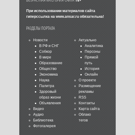
При использовании материалов сайта
гиперссылка на
www.ansar.ru
обязательна!
РАЗДЕЛЫ ПОРТАЛА
Новости
Актуально
В РФ и СНГ
Аналитика
Собкор
Персоны
В мире
Прямой
Образование
путь
Общество
История
Экономика
Онлайн
Наука
О проекте
Палитра
Размещение
Здоровый
рекламы
образ жизни
RSS
Объявления
Контакты
Видео
Карта сайта
Аудио
Облако
Библиотека
тегов
Фотогалерея