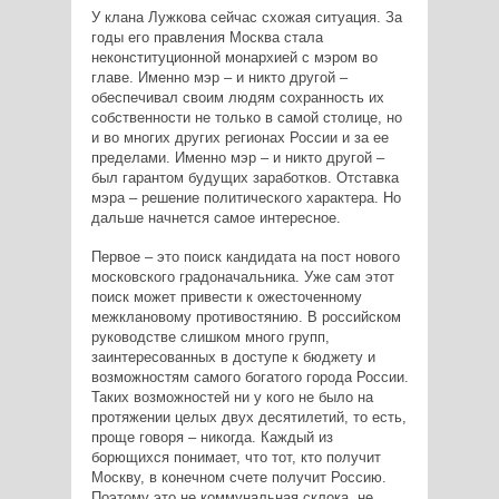
У клана Лужкова сейчас схожая ситуация. За
годы его правления Москва стала
неконституционной монархией с мэром во
главе. Именно мэр – и никто другой –
обеспечивал своим людям сохранность их
собственности не только в самой столице, но
и во многих других регионах России и за ее
пределами. Именно мэр – и никто другой –
был гарантом будущих заработков. Отставка
мэра – решение политического характера. Но
дальше начнется самое интересное.
Первое – это поиск кандидата на пост нового
московского градоначальника. Уже сам этот
поиск может привести к ожесточенному
межклановому противостянию. В российском
руководстве слишком много групп,
заинтересованных в доступе к бюджету и
возможностям самого богатого города России.
Таких возможностей ни у кого не было на
протяжении целых двух десятилетий, то есть,
проще говоря – никогда. Каждый из
борющихся понимает, что тот, кто получит
Москву, в конечном счете получит Россию.
Поэтому это не коммунальная склока, не