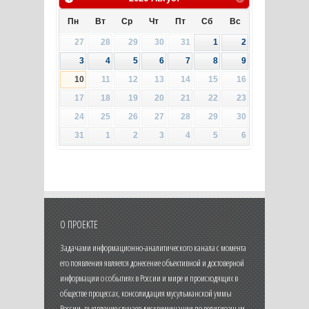
Пн
Вт
Ср
Чт
Пт
Сб
Вс
27
28
29
30
31
1
2
3
4
5
6
7
8
9
10
11
12
13
14
15
16
17
18
19
20
21
22
23
24
25
26
27
28
29
30
31
1
2
3
4
5
6
О ПРОЕКТЕ
Задачами информационно-аналитического канала с момента
его появления является донесение объективной и достоверной
информации о событиях в России и мире и происходящих в
обществе процессах, консолидация мусульманской уммы
России, выявление случаев дискриминации по религиозным