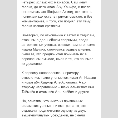
четырех исламских мазхабов. Сам имам
Малик, до него имам Абу-Ханифа, и после
него имамы аш-Шафии и Ахмад, эти тексты
понимали как есть, в прямом смысле, и без
комментариев, и того, кто поднял эту тему,
Малик назвал еретиком.
Во-вторых, по отношению к аятам и хадисам,
ставшим в дальнейшем спорными, среди
авторитетных ученых, живших намного позже
имама Малика, сложились разные мнения,
были те, кто предпочитал понимать их в
переносном смысле, были и те, кто понимал
их дословно.
К первому направлению, к примеру,
относились такие ученые как имам Ан-Навави
и имам ибн Хаджар Аль-Аскалани. А ко
второму направлению – шейх аль-ислам ибн
Таймийа и имам ибн Аль-Каййим и другие.
Но, заметим, что никто из признанных
исламских ученых, ни смотря на то, что
отдавали предпочтение одному из двух
вышеупомянутых убеждений, не смели