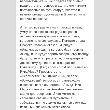
вероотступниками, не следует так сильно
раздувать этот вопрос и делать его камнем
преткновения на пути сотрудничества и
взаимопомощи мусульман в благочестии и
богобоязненности.
А те, кто все равно вносит раскол в нашу
умму на основе такого рода вопросов
является невеждой или врагом ислама,
которого не стоит слушать. Помните слова
Пророка, который сказал: «Придут
обманчивые годы, в которые будут верить
лжецу, и не будут верить говорящему правду;
будут доверять предателю, и не доверять
достойному доверия; и заговорит ар-
Рувайбида». (Его) спросили: А что значит ар-
Рувайбида? Пророк ответил:
«Невежественный (никчёмный) человек
обсуждающий вопросы, затрагивающие
интересы всего общества». (Ахмад, Ибн
Маджа и аль-Хаким. Аль-Альбани назвал
хадис достоверным). И что может быть
серьезнее обвинения мусульман в
заблуждении, не задумываясь при этом над
истинным значением этого слова.