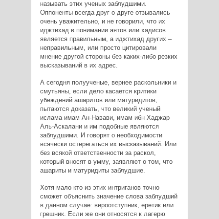
называть этих ученых заблудшими.
Оппоненты всегда друг о друге отзывались
очень уважительно, и не говорили, что их
иджтихад в понимании аятов или хадисов
является правильным, а иджтихад других –
неправильным, или просто цитировали
мнение другой стороны без каких-либо резких
высказываний в их адрес.
А сегодня полуученые, вернее раскольники и
смутьяны, если дело касается критики
убеждений ашаритов или матуридитов,
пытаются доказать, что великий ученый
ислама имам Ан-Навави, имам ибн Хаджар
Аль-Аскалани и им подобные являются
заблудшими. И говорят о необходимости
всячески остерегаться их высказываний. Или
без всякой ответственности за раскол,
который вносят в умму, заявляют о том, что
ашариты и матуридиты заблудшие.
Хотя мало кто из этих интриганов точно
сможет объяснить значение слова заблудший
в данном случае: вероотступник, еретик или
грешник. Если же они относятся к лагерю