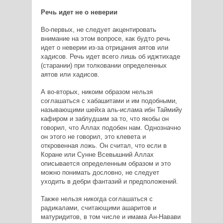
Речь идет не о неверии
Во-первых, не следует акцентировать
внимание на этом вопросе, как будто речь
идет о неверии из-за отрицания аятов или
хадисов. Речь идет всего лишь об иджтихаде
(старании) при толковании определенных
аятов или хадисов.
А во-вторых, никоим образом нельзя
соглашаться с хабашитами и им подобными,
называющими шейха аль-ислама ибн Таймийу
кафиром и заблудшим за то, что якобы он
говорил, что Аллах подобен нам. Однозначно
он этого не говорил, это клевета и
откровенная ложь. Он считал, что если в
Коране или Сунне Всевышний Аллах
описывается определенным образом и это
можно понимать дословно, не следует
уходить в дебри фантазий и предположений.
Также нельзя никогда соглашаться с
радикалами, считающими ашаритов и
матуридитов, в том числе и имама Ан-Навави