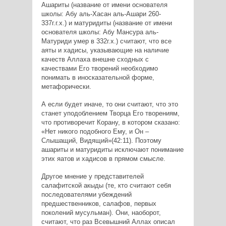
Ашариты (название от имени основателя
школы: Абу аль-Хасан аль-Ашари 260-
337г.г.х.) и матуридиты (название от имени
основателя школы: Абу Мансура аль-
Матуриди умер в 332г.х.) считают, что все
аяты и хадисы, указывающие на наличие
качеств Аллаха внешне сходных с
качествами Его творений необходимо
понимать в иносказательной форме,
метафорически.
А если будет иначе, то они считают, что это
станет уподоблением Творца Его творениям,
что противоречит Корану, в котором сказано:
«Нет никого подобного Ему, и Он –
Слышащий, Видящий»(42:11). Поэтому
ашариты и матуридиты исключают понимание
этих яатов и хадисов в прямом смысле.
Другое мнение у представителей
салафитской акыды (те, кто считают себя
последователями убеждений
предшественников, салафов, первых
поколений мусульман). Они, наоборот,
считают, что раз Всевышний Аллах описал