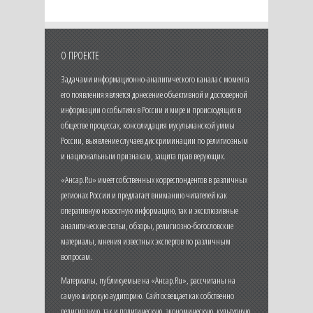
О ПРОЕКТЕ
Задачами информационно-аналитического канала с момента
его появления является донесение объективной и достоверной
информации о событиях в России и мире и происходящих в
обществе процессах, консолидация мусульманской уммы
России, выявление случаев дискриминации по религиозным
и национальным признакам, защита прав верующих.
«Ансар.Ru» имеет собственных корреспондентов в различных
регионах России и предлагает вниманию читателей как
оперативную новостную информацию, так и эксклюзивные
аналитические статьи, обзоры, религиозно-богословские
материалы, мнения известных экспертов по различным
вопросам.
Материалы, публикуемые на «Ансар.Ru», рассчитаны на
самую широкую аудиторию. Сайт освещает как собственно
религиозную, так и политическую, экономическую, культурную,