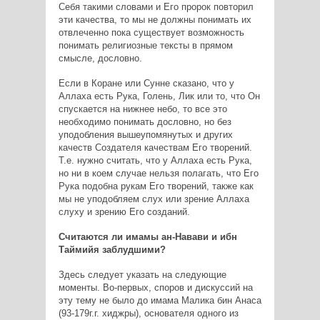
Себя такими словами и Его пророк повторил
эти качества, то мы не должны понимать их
отвлеченно пока существует возможность
понимать религиозные тексты в прямом
смысле, дословно.
Если в Коране или Сунне сказано, что у
Аллаха есть Рука, Голень, Лик или то, что Он
спускается на нижнее небо, то все это
необходимо понимать дословно, но без
уподобления вышеупомянутых и других
качеств Создателя качествам Его творений.
Т.е. нужно считать, что у Аллаха есть Рука,
но ни в коем случае нельзя полагать, что Его
Рука подобна рукам Его творений, также как
мы не уподобляем слух или зрение Аллаха
слуху и зрению Его созданий.
Считаются ли имамы ан-Навави и ибн
Таймийя заблудшими?
Здесь следует указать на следующие
моменты. Во-первых, споров и дискуссий на
эту тему не было до имама Малика бин Анаса
(93-179г.г. хиджры), основателя одного из