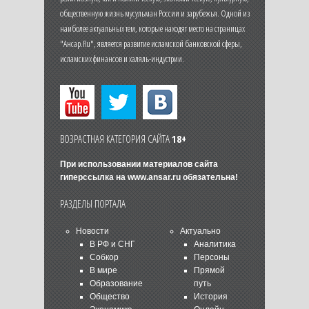
общественную жизнь мусульман России и зарубежья. Одной из
наиболее актуальных тем, которые находят место на страницах
"Ансар.Ru", является развитие исламской банковской сферы,
исламских финансов и халяль-индустрии.
ВОЗРАСТНАЯ КАТЕГОРИЯ САЙТА
18+
При использовании материалов сайта
гиперссылка на
www.ansar.ru
обязательна!
РАЗДЕЛЫ ПОРТАЛА
Новости
Актуально
В РФ и СНГ
Аналитика
Собкор
Персоны
В мире
Прямой
Образование
путь
Общество
История