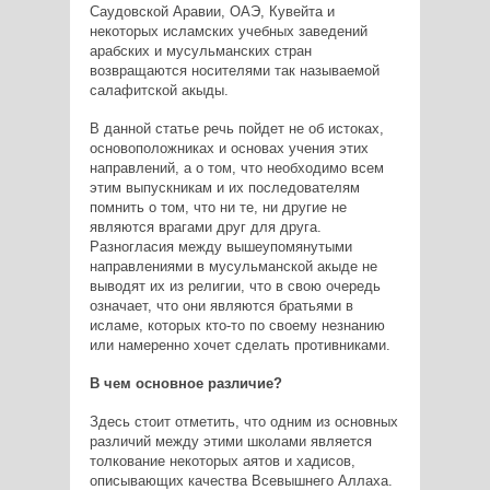
Саудовской Аравии, ОАЭ, Кувейта и
некоторых исламских учебных заведений
арабских и мусульманских стран
возвращаются носителями так называемой
салафитской акыды.
В данной статье речь пойдет не об истоках,
основоположниках и основах учения этих
направлений, а о том, что необходимо всем
этим выпускникам и их последователям
помнить о том, что ни те, ни другие не
являются врагами друг для друга.
Разногласия между вышеупомянутыми
направлениями в мусульманской акыде не
выводят их из религии, что в свою очередь
означает, что они являются братьями в
исламе, которых кто-то по своему незнанию
или намеренно хочет сделать противниками.
В чем основное различие?
Здесь стоит отметить, что одним из основных
различий между этими школами является
толкование некоторых аятов и хадисов,
описывающих качества Всевышнего Аллаха.