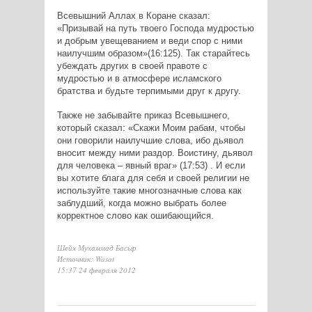
Всевышний Аллах в Коране сказал:
«Призывай на путь твоего Господа мудростью
и добрым увещеванием и веди спор с ними
наилучшим образом»(16:125). Так старайтесь
убеждать других в своей правоте с
мудростью и в атмосфере исламского
братства и будьте терпимыми друг к другу.
Также не забывайте приказ Всевышнего,
который сказал: «Скажи Моим рабам, чтобы
они говорили наилучшие слова, ибо дьявол
вносит между ними раздор. Воистину, дьявол
для человека – явный враг» (17:53) . И если
вы хотите блага для себя и своей религии не
используйте такие многозначные слова как
заблудший, когда можно выбрать более
корректное слово как ошибающийся.
Шейх Мухаммад Басыр
Источник: Wasat
15:37 24 февраля 2012