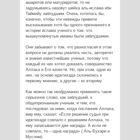
ашаритов или матуридитов, то не
задумываясь назовут шейха аль-ислама ибн
Таймийу заблудшим. Очень хотелось бы,
конечно, чтобы эти невежды привели
высказывание хотя бы одного признанного в
истории ислама ученого о том, что
вышеупомянутые имамы были заблудшими.
Они забывают о том, что разногласия в этом
вопросе не должны умалять честь, авторитет
и знания известнейших ученых, потому что
каждый из них хотел доказать совершенство
Аллаха и Его качеств. Но, при этом, одни из
них, на основе иджтихада склонились к
первому мнению, а другие – ко второму.
Как можно так необдуманно применять такое
серьезное слово, как заблудший, к
общепризнанным ученым, и тем, кто
последовал за ними, когда посланник Аллаха,
мир ему, сказал: «Если решение судьи при
иджтихаде совпало с решением Аллаха, то
ему записывается две награды. А если не
совпало, то – одна награда» ( Аль-Бухари и
Муслим).