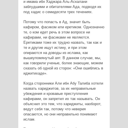
и имама ибн Хаджара Аль-Аскалани
заблудшими и обитателями Ада, подводя их
под хадис о семидесяти трех течениях.
Потому что попасть в Ад, значит быть
кафиром, фасиком или еретиком. Однозначно
те, о ком идет речь в этом вопросе ни
кафирами, ни фасиками не являются.
Еретиками тоже их трудно назвать, так как и
те и другие ищут истину, и при этом
опираются на доводы из ислама, как
вышеупомянутый аят. В данном случае, мы,
как говорили ученые, более знающие, можем
сказать об одной из сторон: «Они ошиблись в
иджитихаде».
Когда сторонники Али ибн Абу Талиба хотели
назвать хариджитов, за их неправильные
убеждения и кровавые преступления
кафирами, он запретил их так называть. Он
объяснил это тем, что хариджиты, наоборот,
ведут себя так, потому что неверия
опасаются, но они неправильно понимают
ислам.