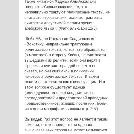
Также имам ибн Хаджар Аль-Аскалани
говорил: «Ученые сказали: Те, кто
неправильно трактуют религиозные тексты, не
считаются грешниками, если их трактовка
считается допустимой с точки зрения
арабского языка». (Фатх аль-Бари 12/3).
Шейх Абд ар-Рахман ас-Саади сказал:
«Воистину, неправильно трактующие
религиозные тексты, из тех, кто обращаются
(в молитвах) в сторону Киблы, не считаются
вышедшими из религии, если они верят в
Пророка и считают правдой всё, что он
сказал, но они ошиблись в понимании
некоторых религиозных текстов. К таким
людям не относятся как к неверующим. И в
этом вопросе существует иджма
(единодушное мнение) сподвижников,
последователей и предводителей праведных
предшественников, живших после них. (Аль-
иршад фи маарифатиль-ахкам стр. 207).
Выводы:
Раз этот вопрос не является таким
важным, в том плане, что ни одна из
вышеназванных сторон не может называться