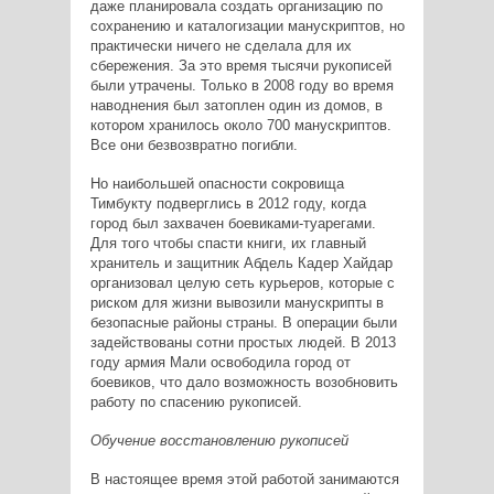
даже планировала создать организацию по
сохранению и каталогизации манускриптов, но
практически ничего не сделала для их
сбережения. За это время тысячи рукописей
были утрачены. Только в 2008 году во время
наводнения был затоплен один из домов, в
котором хранилось около 700 манускриптов.
Все они безвозвратно погибли.
Но наибольшей опасности сокровища
Тимбукту подверглись в 2012 году, когда
город был захвачен боевиками-туарегами.
Для того чтобы спасти книги, их главный
хранитель и защитник Абдель Кадер Хайдар
организовал целую сеть курьеров, которые с
риском для жизни вывозили манускрипты в
безопасные районы страны. В операции были
задействованы сотни простых людей. В 2013
году армия Мали освободила город от
боевиков, что дало возможность возобновить
работу по спасению рукописей.
Обучение восстановлению рукописей
В настоящее время этой работой занимаются