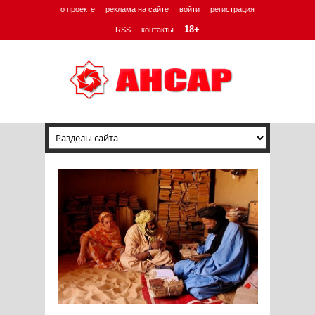
о проекте
реклама на сайте
войти
регистрация
18+
RSS
контакты