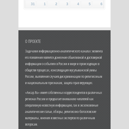
31
1
2
3
4
5
6
О ПРОЕКТЕ
Задачами информационно-аналитического канала с момента
его появления является донесение объективной и достоверной
информации о событиях в России и мире и происходящих в
обществе процессах, консолидация мусульманской уммы
России, выявление случаев дискриминации по религиозным
и национальным признакам, защита прав верующих.
«Ансар.Ru» имеет собственных корреспондентов в различных
регионах России и предлагает вниманию читателей как
оперативную новостную информацию, так и эксклюзивные
аналитические статьи, обзоры, религиозно-богословские
материалы, мнения известных экспертов по различным
вопросам.