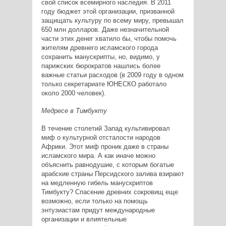
свой список всемирного наследия. В 2011
году бюджет этой организации, призванной
защищать культуру по всему миру, превышал
650 млн долларов. Даже незначительной
части этих денег хватило бы, чтобы помочь
жителям древнего исламского города
сохранить манускрипты, но, видимо, у
парижских бюрократов нашлись более
важные статьи расходов (в 2009 году в одном
только секретариате ЮНЕСКО работало
около 2000 человек).
Медресе в Тимбукту
В течение столетий Запад культивировал
миф о культурной отсталости народов
Африки. Этот миф проник даже в страны
исламского мира. А как иначе можно
объяснить равнодушие, с которым богатые
арабские страны Персидского залива взирают
на медленную гибель манускриптов
Тимбукту? Спасение древних сокровищ еще
возможно, если только на помощь
энтузиастам придут международные
организации и влиятельные