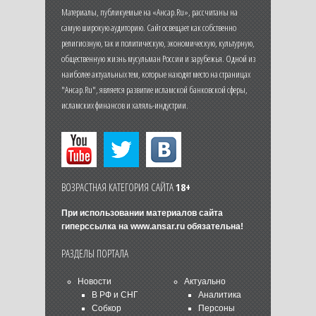
Материалы, публикуемые на «Ансар.Ru», рассчитаны на
самую широкую аудиторию. Сайт освещает как собственно
религиозную, так и политическую, экономическую, культурную,
общественную жизнь мусульман России и зарубежья. Одной из
наиболее актуальных тем, которые находят место на страницах
"Ансар.Ru", является развитие исламской банковской сферы,
исламских финансов и халяль-индустрии.
ВОЗРАСТНАЯ КАТЕГОРИЯ САЙТА
18+
При использовании материалов сайта
гиперссылка на
www.ansar.ru
обязательна!
РАЗДЕЛЫ ПОРТАЛА
Новости
Актуально
В РФ и СНГ
Аналитика
Собкор
Персоны