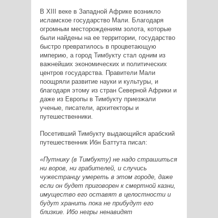
В XIII веке в Западной Африке возникло
исламское государство Мали. Благодаря
огромным месторождениям золота, которые
были найдены на ее территории, государство
быстро превратилось в процветающую
империю, а город Тимбукту стал одним из
важнейших экономических и политических
центров государства. Правители Мали
поощряли развитие науки и культуры, и
благодаря этому из стран Северной Африки и
даже из Европы в Тимбукту приезжали
ученые, писатели, архитекторы и
путешественники.
Посетивший Тимбукту выдающийся арабский
путешественник Ибн Баттута писал:
«Путнику (в Тимбукту) не надо страшиться
ни воров, ни грабителей, и случись
чужестранцу умереть в этом городе, даже
если он будет приговорен к смертной казни,
имущество его оставят в целостности и
будут хранить пока не прибудут его
близкие. Ибо негры ненавидят