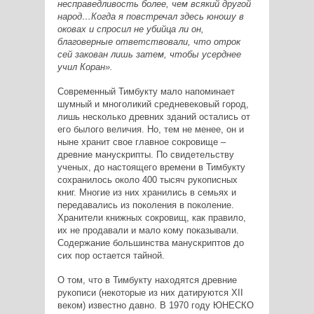
несправедливость более, чем всякий другой
народ…Когда я повстречал здесь юношу в
оковах и спросил не убийца ли он,
благоверные ответствовали, что отрок
сей закован лишь затем, чтобы усерднее
учил Коран».
Современный Тимбукту мало напоминает
шумный и многоликий средневековый город,
лишь несколько древних зданий остались от
его былого величия. Но, тем не менее, он и
ныне хранит свое главное сокровище –
древние манускрипты. По свидетельству
ученых, до настоящего времени в Тимбукту
сохранилось около 400 тысяч рукописных
книг. Многие из них хранились в семьях и
передавались из поколения в поколение.
Хранители книжных сокровищ, как правило,
их не продавали и мало кому показывали.
Содержание большинства манускриптов до
сих пор остается тайной.
О том, что в Тимбукту находятся древние
рукописи (некоторые из них датируются XII
веком) известно давно. В 1970 году ЮНЕСКО