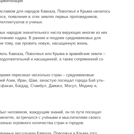
цивилизации.
 исламом для народов Кавказа, Поволжья и Крыма началось
есе, появления в этих землях первых проповедников,
теллектуалов и ученых.
ных народов значительного числа верующих многие из них
олнению хаджа. В раннее и позднее средневековье для
и тому, как прожить новую, насыщенную жизнь.
емель Кавказа, Поволжья или Крыма в аравийские земли –
родолжительной и насыщенной, а также сопряженной со
время пересекал несколько стран – средневековые
ней Азии, Иран, Шам, зачастую посещал города Баб уль-
сфахан, Багдад, Стамбул, Дамаск, Мосул, Медину и,
был человеком, жаждущим знаний, он по пути посещал
мечетях, встречался с учёными и мыслителями своего
изнью огромного количества стран и городов.
ованных мусульман Кавказа, Поволжья и Крыма того