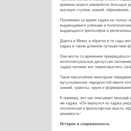
времени играло невероятно большую р
высокую ступень знаний, образования, 
Паломники за время хаджа не только з
выдающимися учёными и политическими
выдающихся философов и религиозных
Дорога в Мекку и обратно в те годы мог
хаджа в таком длинном путешествии ф
Они могли со временем превращаться в
интеллектуальные дискуссии паломник
хаджа человек мог переосмыслить свой
Такое масштабное ежегодное передвиж
мусульманских народностей имело кол
знаний, грамоты, науки и формирован
К примеру, вот как описывает биограф
им хаджа: «Он вернулся из хаджа уму
поэтическая и философская мысль обр
решимость”.
История и современность