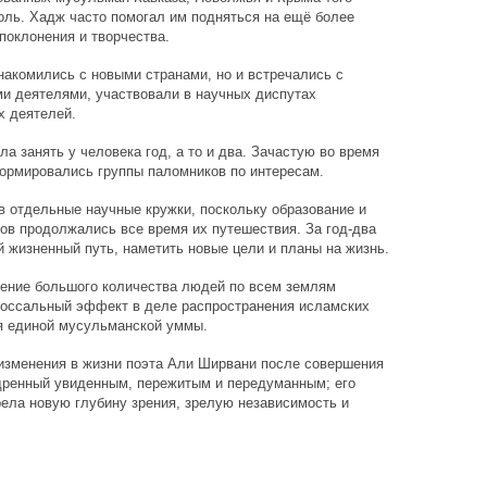
оль. Хадж часто помогал им подняться на ещё более
поклонения и творчества.
накомились с новыми странами, но и встречались с
 деятелями, участвовали в научных диспутах
 деятелей.
ла занять у человека год, а то и два. Зачастую во время
ормировались группы паломников по интересам.
 отдельные научные кружки, поскольку образование и
ов продолжались все время их путешествия. За год-два
 жизненный путь, наметить новые цели и планы на жизнь.
ение большого количества людей по всем землям
оссальный эффект в деле распространения исламских
ия единой мусульманской уммы.
 изменения в жизни поэта Али Ширвани после совершения
дренный увиденным, пережитым и передуманным; его
ела новую глубину зрения, зрелую независимость и