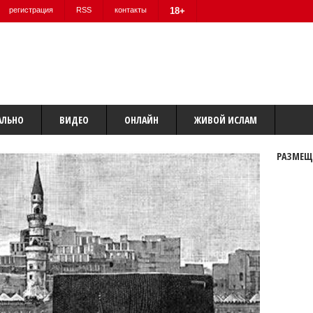
регистрация
RSS
контакты
18+
АЛЬНО
ВИДЕО
ОНЛАЙН
ЖИВОЙ ИСЛАМ
РАЗМЕЩ