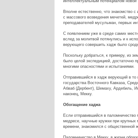
интеллектуальным потенциалом новой 
Вполне естественно, что знакомство с
с массового возведения мечетей, медр
преподавателей мусульман, первых ин
С появлением уже в среде самих мест
вслед за молитвой потянулись и к исп
верующего совершить хадж было сродн
Поскольку добраться, к примеру, из з
было целой экспедицией, достаточно п
многими опасностями и испытаниями.
Отправившийся в хадж верующий в то 
государства Восточного Кавказа, Сред
Абваб (Дербент), Шемаху, Ардебиль, И
наконец, Мекку.
Обогащение хаджа
Если отправившийся в паломничество 
медресе, научные кружки при крупных 
времени, знакомился с общественной ж
Паломничество в Мекку, в жизни образ