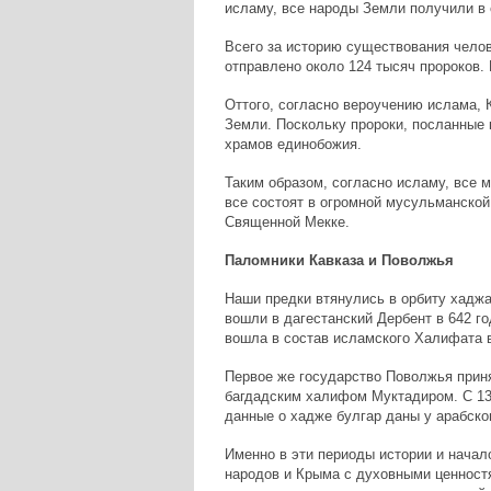
исламу, все народы Земли получили в 
Всего за историю существования чело
отправлено около 124 тысяч пророков.
Оттого, согласно вероучению ислама, 
Земли. Поскольку пророки, посланные 
храмов единобожия.
Таким образом, согласно исламу, все 
все состоят в огромной мусульманской
Священной Мекке.
Паломники Кавказа и Поволжья
Наши предки втянулись в орбиту хаджа
вошли в дагестанский Дербент в 642 го
вошла в состав исламского Халифата в
Первое же государство Поволжья приня
багдадским халифом Муктадиром. С 13
данные о хадже булгар даны у арабског
Именно в эти периоды истории и начал
народов и Крыма с духовными ценностя