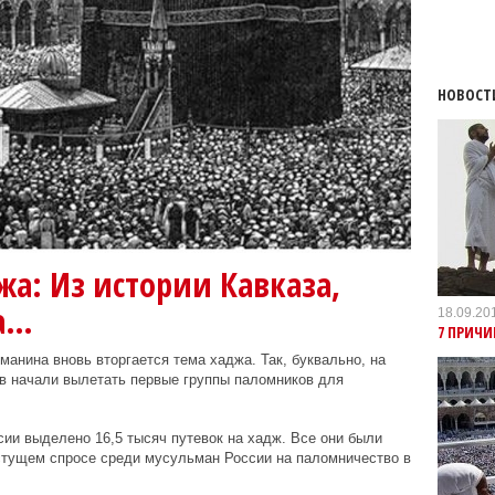
НОВОСТ
жа: Из истории Кавказа,
а…
18.09.20
7 ПРИЧ
анина вновь вторгается тема хаджа. Так, буквально, на
в начали вылетать первые группы паломников для
сии выделено 16,5 тысяч путевок на хадж. Все они были
стущем спросе среди мусульман России на паломничество в