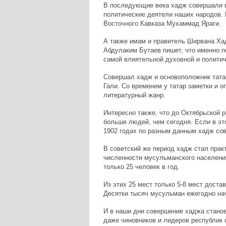
В последующие века хадж совершали в
политические деятели наших народов. 
Восточного Кавказа Мухаммад Яраги.
А также имам и правитель Ширвана Ха
Абдулаким Бутаев пишет, что именно 
самой влиятельной духовной и политич
Совершал хадж и основоположник тата
Гали. Со временем у татар заметки и 
литературный жанр.
Интересно также, что до Октябрьской 
больше людей, чем сегодня. Если в это
1902 годах по разным данным хадж со
В советский же период хадж стал прак
численности мусульманского населени
только 25 человек в год.
Из этих 25 мест только 5-8 мест дост
Десятки тысяч мусульман ежегодно на
И в наши дни совершение хаджа стано
даже чиновников и лидеров республик