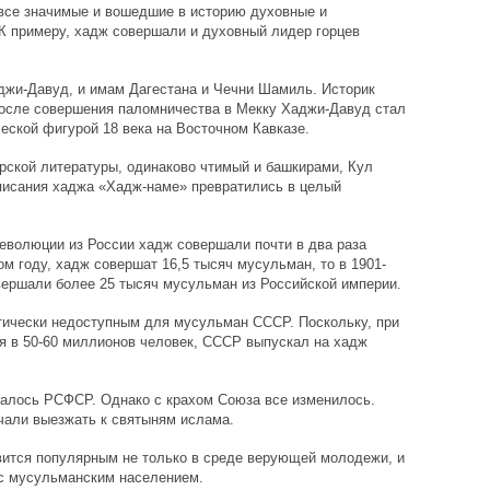
се значимые и вошедшие в историю духовные и
К примеру, хадж совершали и духовный лидер горцев
джи-Давуд, и имам Дагестана и Чечни Шамиль. Историк
после совершения паломничества в Мекку Хаджи-Давуд стал
еской фигурой 18 века на Восточном Кавказе.
рской литературы, одинаково чтимый и башкирами, Кул
описания хаджа «Хадж-наме» превратились в целый
революции из России хадж совершали почти в два раза
м году, хадж совершат 16,5 тысяч мусульман, то в 1901-
вершали более 25 тысяч мусульман из Российской империи.
тически недоступным для мусульман СССР. Поскольку, при
я в 50-60 миллионов человек, СССР выпускал на хадж
авалось РСФСР. Однако с крахом Союза все изменилось.
чали выезжать к святыням ислама.
вится популярным не только в среде верующей молодежи, и
 с мусульманским населением.