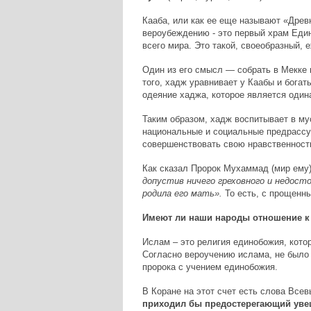
Кааба, или как ее еще называют «Древ
вероубеждению - это первый храм Един
всего мира. Это такой, своеобразный, 
Один из его смысл — собрать в Мекке 
того, хадж уравнивает у Каабы и бога
одеяние хаджа, которое является один
Таким образом, хадж воспитывает в му
национальные и социальные предрассуд
совершенствовать свою нравственность
Как сказал Пророк Мухаммад (мир ему
допустив ничего греховного и недосто
родила его мать».
То есть, с прощенн
Имеют ли наши народы отношение к
Ислам – это религия единобожия, кото
Согласно вероучению ислама, не было 
пророка с учением единобожия.
В Коране на этот счет есть слова Все
приходил бы предостерегающий уве