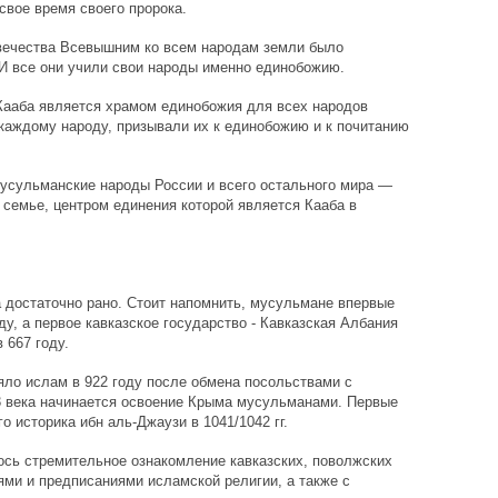
свое время своего пророка.
вечества Всевышним ко всем народам земли было
 И все они учили свои народы именно единобожию.
Кааба является храмом единобожия для всех народов
каждому народу, призывали их к единобожию и к почитанию
мусульманские народы России и всего остального мира —
 семье, центром единения которой является Кааба в
 достаточно рано. Стоит напомнить, мусульмане впервые
ду, а первое кавказское государство - Кавказская Албания
 667 году.
ло ислам в 922 году после обмена посольствами с
 века начинается освоение Крыма мусульманами. Первые
о историка ибн аль-Джаузи в 1041/1042 гг.
ось стремительное ознакомление кавказских, поволжских
ми и предписаниями исламской религии, а также с