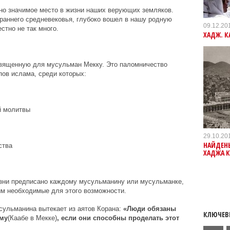
но значимое место в жизни наших верующих земляков.
 раннего средневековья, глубоко вошел в нашу родную
09.12.20
стно не так много.
ХАДЖ. К
вященную для мусульман Мекку. Это паломничество
пов ислама, среди которых:
й молитвы
29.10.20
НАЙДЕН
ства
ХАДЖА К
изни предписано каждому мусульманину или мусульманке,
м необходимые для этого возможности.
сульманина вытекает из аятов Корана:
«Люди обязаны
КЛЮЧЕВ
му
(Каабе в Мекке)
, если они способны проделать этот