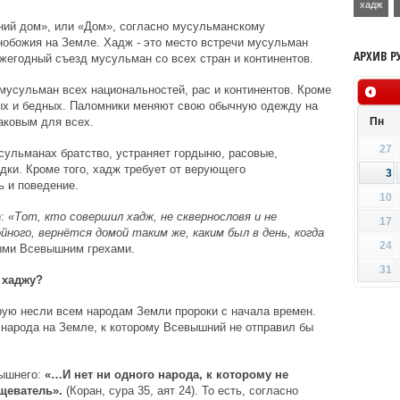
хадж
ний дом», или «Дом», согласно мусульманскому
обожия на Земле. Хадж - это место встречи мусульман
АРХИВ Р
ежегодный съезд мусульман со всех стран и континентов.
мусульман всех национальностей, рас и континентов. Кроме
тых и бедных. Паломники меняют свою обычную одежду на
аковым для всех.
Пн
27
сульманах братство, устраняет гордыню, расовые,
ки. Кроме того, хадж требует от верующего
3
 и поведение.
10
):
«Тот, кто совершил хадж, не сквернословя и не
17
йного, вернётся домой таким же, каким был в день, когда
24
ыми Всевышним грехами.
31
 хаджу?
рую несли всем народам Земли пророки с начала времен.
народа на Земле, к которому Всевышний не отправил бы
вышнего:
«…И нет ни одного народа, к которому не
щеватель».
(Коран, сура 35, аят 24). То есть, согласно