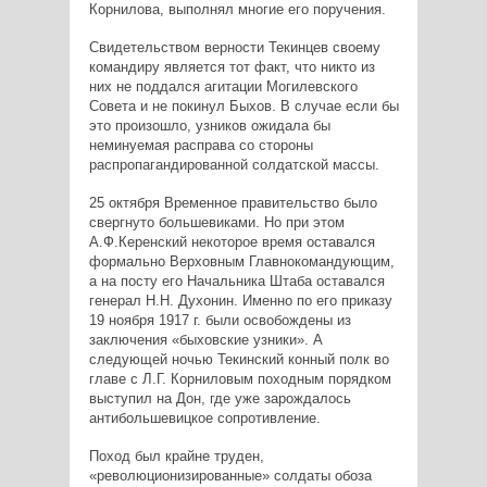
Корнилова, выполнял многие его поручения.
Свидетельством верности Текинцев своему
командиру является тот факт, что никто из
них не поддался агитации Могилевского
Совета и не покинул Быхов. В случае если бы
это произошло, узников ожидала бы
неминуемая расправа со стороны
распропагандированной солдатской массы.
25 октября Временное правительство было
свергнуто большевиками. Но при этом
А.Ф.Керенский некоторое время оставался
формально Верховным Главнокомандующим,
а на посту его Начальника Штаба оставался
генерал Н.Н. Духонин. Именно по его приказу
19 ноября 1917 г. были освобождены из
заключения «быховские узники». А
следующей ночью Текинский конный полк во
главе с Л.Г. Корниловым походным порядком
выступил на Дон, где уже зарождалось
антибольшевицкое сопротивление.
Поход был крайне труден,
«революционизированные» солдаты обоза