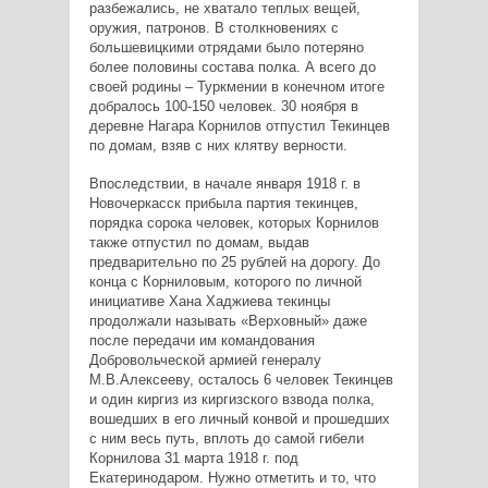
разбежались, не хватало теплых вещей,
оружия, патронов. В столкновениях с
большевицкими отрядами было потеряно
более половины состава полка. А всего до
своей родины – Туркмении в конечном итоге
добралось 100-150 человек. 30 ноября в
деревне Нагара Корнилов отпустил Текинцев
по домам, взяв с них клятву верности.
Впоследствии, в начале января 1918 г. в
Новочеркасск прибыла партия текинцев,
порядка сорока человек, которых Корнилов
также отпустил по домам, выдав
предварительно по 25 рублей на дорогу. До
конца с Корниловым, которого по личной
инициативе Хана Хаджиева текинцы
продолжали называть «Верховный» даже
после передачи им командования
Добровольческой армией генералу
М.В.Алексееву, осталось 6 человек Текинцев
и один киргиз из киргизского взвода полка,
вошедших в его личный конвой и прошедших
с ним весь путь, вплоть до самой гибели
Корнилова 31 марта 1918 г. под
Екатеринодаром. Нужно отметить и то, что