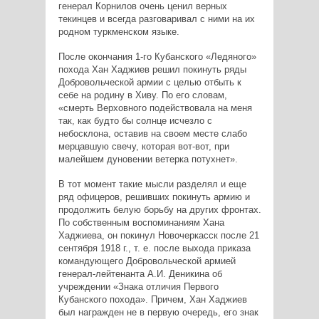
генерал Корнилов очень ценил верных
текинцев и всегда разговаривал с ними на их
родном туркменском языке.
После окончания 1-го Кубанского «Ледяного»
похода Хан Хаджиев решил покинуть ряды
Добровольческой армии с целью отбыть к
себе на родину в Хиву. По его словам,
«смерть Верховного подействовала на меня
так, как будто бы солнце исчезло с
небосклона, оставив на своем месте слабо
мерцавшую свечу, которая вот-вот, при
малейшем дуновении ветерка потухнет».
В тот момент такие мысли разделял и еще
ряд офицеров, решивших покинуть армию и
продолжить белую борьбу на других фронтах.
По собственным воспоминаниям Хана
Хаджиева, он покинул Новочеркасск после 21
сентября 1918 г., т. е. после выхода приказа
командующего Добровольческой армией
генерал-лейтенанта А.И. Деникина об
учреждении «Знака отличия Первого
Кубанского похода». Причем, Хан Хаджиев
был награжден не в первую очередь, его знак