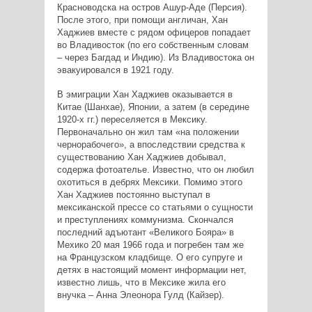
Красноводска на остров Ашур-Аде (Персия).
После этого, при помощи англичан, Хан
Хаджиев вместе с рядом офицеров попадает
во Владивосток (по его собственным словам
– через Багдад и Индию). Из Владивостока он
эвакуировался в 1921 году.
В эмиграции Хан Хаджиев оказывается в
Китае (Шанхае), Японии, а затем (в середине
1920-х гг.) переселяется в Мексику.
Первоначально он жил там «на положении
чернорабочего», а впоследствии средства к
существованию Хан Хаджиев добывал,
содержа фотоателье. Известно, что он любил
охотиться в дебрях Мексики. Помимо этого
Хан Хаджиев постоянно выступал в
мексиканской прессе со статьями о сущности
и преступлениях коммунизма. Скончался
последний адъютант «Великого Бояра» в
Мехико 20 мая 1966 года и погребен там же
на Французском кладбище. О его супруге и
детях в настоящий момент информации нет,
известно лишь, что в Мексике жила его
внучка – Анна Элеонора Гулд (Кайзер).