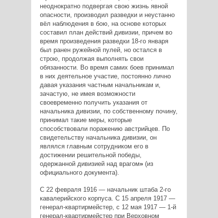
неоднократно подвергая свою жизнь явной
опасности, производил разведки и неустанно
вёл наблюдения в бою, на основе которых
составил план действий дивизии, причем во
время произведения разведки 18-го января
был ранен ружейной пулей, но остался в
строю, продолжая выполнять свои
обязанности. Во время самих боев принимал
в них деятельное участие, постоянно лично
давая указания частным начальникам и,
зачастую, не имея возможности
своевременно получить указания от
начальника дивизии, по собственному почину,
принимал такие меры, которые
способствовали поражению австрийцев. По
свидетельству начальника дивизии, он
являлся главным сотрудником его в
достижении решительной победы,
одержанной дивизией над врагом
»
(из
официального документа).
С 22 февраля 1916 — начальник штаба 2-го
кавалерийского корпуса. С 15 апреля 1917 —
генерал-квартирмейстер, с 12 мая 1917 — 1-й
генерал-квартирмейстер при Верховном