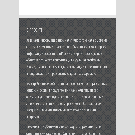
О ПРОЕКТЕ
Задачами информационно-аналитического канала с момента
его появления является донесение объективной и достоверной
информации о событиях в России и мире и происходящих в
обществе процессах, консолидация мусульманской уммы
России, выявление случаев дискриминации по религиозным
и национальным признакам, защита прав верующих.
«Ансар.Ru» имеет собственных корреспондентов в различных
регионах России и предлагает вниманию читателей как
оперативную новостную информацию, так и эксклюзивные
аналитические статьи, обзоры, религиозно-богословские
материалы, мнения известных экспертов по различным
вопросам.
Материалы, публикуемые на «Ансар.Ru», рассчитаны на
самую широкую аудиторию. Сайт освещает как собственно