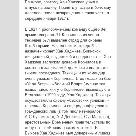
Рашкове, поэтому Хан Хаджиев убыл в
отпуск на родину. Принять участие в боях ему
довелось после возвращения в свою часть в
середине января 1917 г.
В 1917 г. распоряжением командующего 8-й
армии генерала Л.Г.Корнилова из числа
текинцев был выделен отряд для охраны
Штаба армии. Начальником отряда был
назначен корнет Хан Хаджиев. Воинской
дисциплиной, выдержкой и преданностью Хан
Хаджиев заслужил доверие Корнилова и
состоял в занимаемой должности вплоть до
гибели последнего. Текинцы и их командир
очень уважали Корнилова. В их глазах он был
«Улла Бояр» - «Великий Бояр» (именно так
назвал свою книгу о Корнилове, вышедшую в
Белграде в 1929 году, Хан Хаджиев). Текинцы
осуществляли охрану «быховских узников» -
генерала Корнилова и еще ряда офицеров и
гражданских лиц (в том числе генералов
А.С.Лукомского, А.И.Деникина, С.Л.Маркова),
арестованных Временным правительством по
делу о т. н. «Корниловском мятеже». В
Быхове Хан Хаджиев был доверенным лицом