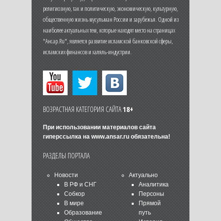
религиозную, так и политическую, экономическую, культурную,
общественную жизнь мусульман России и зарубежья. Одной из
наиболее актуальных тем, которые находят место на страницах
"Ансар.Ru", является развитие исламской банковской сферы,
исламских финансов и халяль-индустрии.
ВОЗРАСТНАЯ КАТЕГОРИЯ САЙТА
18+
При использовании материалов сайта
гиперссылка на
www.ansar.ru
обязательна!
РАЗДЕЛЫ ПОРТАЛА
Новости
Актуально
В РФ и СНГ
Аналитика
Собкор
Персоны
В мире
Прямой
Образование
путь