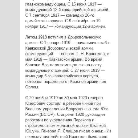
главнокомандующем. С 15 июня 1917 —
командующий 12-й кавалерийской дивизией.
С 7 сентября 1917 — командир 26-го
армейского корпуса. С 9 сентября по 19
ноября 1917 — командующий 12-й армией.
Летом 1918 вступил в Добровольческую
армию. С 1 января 1919 — начальник штаба
Кавказской Добровольческой армии
(командующий — генерал П. Н. Врангель), с
мая 1919 — Кавказской армии. Во время
болезни Врангеля замещал его на посту
командующего армией. С 27 июня 1919 —
командир 5-го кавалерийского корпуса,
потерпел поражение от Красной армии под
Орлом.
С 29 ноября 1919 по 30 мая 1920 генерал
Юзефович состоял в резерве чинов при
Военном управлении Вооруженных сил Юга
России (ВСЮР). С апреля 1920 руководил
работами по укреплению Перекопа и
строительством железной дороги Джанкой-
Юшунь. Генерал Я. Слащов писал о нем: «Из
предыдущих действий Врангеля было ясно,