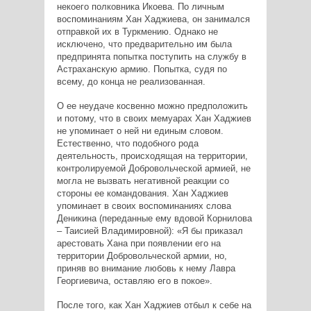
некоего полковника Икоева. По личным
воспоминаниям Хан Хаджиева, он занимался
отправкой их в Туркмению. Однако не
исключено, что предварительно им была
предпринята попытка поступить на службу в
Астраханскую армию. Попытка, судя по
всему, до конца не реализованная.
О ее неудаче косвенно можно предположить
и потому, что в своих мемуарах Хан Хаджиев
не упоминает о ней ни единым словом.
Естественно, что подобного рода
деятельность, происходящая на территории,
контролируемой Добровольческой армией, не
могла не вызвать негативной реакции со
стороны ее командования. Хан Хаджиев
упоминает в своих воспоминаниях слова
Деникина (переданные ему вдовой Корнилова
– Таисией Владимировной): «Я бы приказал
арестовать Хана при появлении его на
территории Добровольческой армии, но,
приняв во внимание любовь к нему Лавра
Георгиевича, оставляю его в покое».
После того, как Хан Хаджиев отбыл к себе на