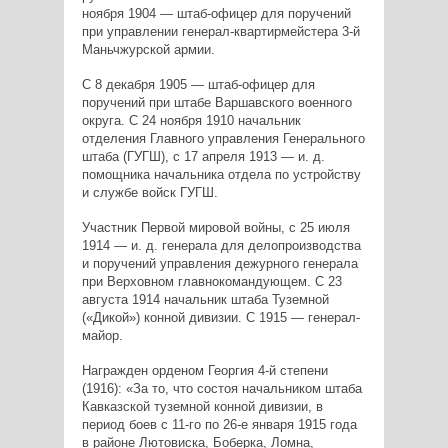
ноября 1904 — штаб-офицер для поручений
при управлении генерал-квартирмейстера 3-й
Маньчжурской армии.
С 8 декабря 1905 — штаб-офицер для
поручений при штабе Варшавского военного
округа. С 24 ноября 1910 начальник
отделения Главного управления Генерального
штаба (ГУГШ), с 17 апреля 1913 — и. д.
помощника начальника отдела по устройству
и службе войск ГУГШ.
Участник Первой мировой войны, с 25 июля
1914 — и. д. генерала для делопроизводства
и поручений управления дежурного генерала
при Верховном главнокомандующем. С 23
августа 1914 начальник штаба Туземной
(«Дикой») конной дивизии. С 1915 — генерал-
майор.
Награжден орденом Георгия 4-й степени
(1916): «За то, что состоя начальником штаба
Кавказской туземной конной дивизии, в
период боев с 11-го по 26-е января 1915 года
в районе Лютовиска, Боберка, Ломна,