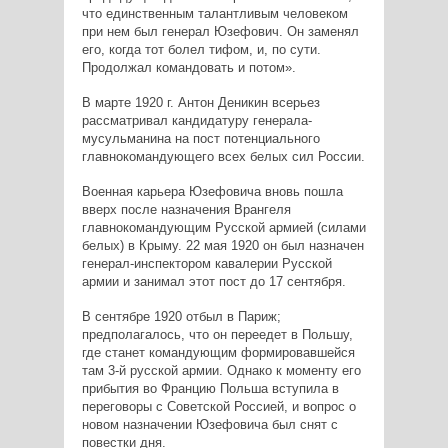
что единственным талантливым человеком
при нем был генерал Юзефович. Он заменял
его, когда тот болел тифом, и, по сути.
Продолжал командовать и потом».
В марте 1920 г. Антон Деникин всерьез
рассматривал кандидатуру генерала-
мусульманина на пост потенциального
главнокомандующего всех белых сил России.
Военная карьера Юзефовича вновь пошла
вверх после назначения Врангеля
главнокомандующим Русской армией (силами
белых) в Крыму. 22 мая 1920 он был назначен
генерал-инспектором кавалерии Русской
армии и занимал этот пост до 17 сентября.
В сентябре 1920 отбыл в Париж;
предполагалось, что он переедет в Польшу,
где станет командующим формировавшейся
там 3-й русской армии. Однако к моменту его
прибытия во Францию Польша вступила в
переговоры с Советской Россией, и вопрос о
новом назначении Юзефовича был снят с
повестки дня.