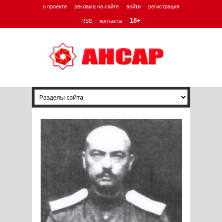
о проекте
реклама на сайте
войти
регистрация
18+
RSS
контакты