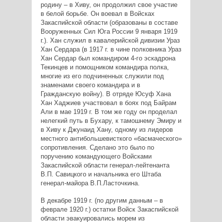
родину – в Хиву, он продолжил свое участие
в белой борьбе. Он воевал в Войсках
Закаспийской области (образованы в составе
Вооруженных Сил Юга России 9 января 1919
г.). Хан служил в кавалерийской дивизии Ураз
Хан Сердара (в 1917 г. в чине полковника Ураз
Хан Сердар был командиром 4-го эскадрона
Текинцев и помощником командира полка,
многие из его подчиненных служили под
знаменами своего командира и в
Гражданскую войну). В отряде Юсуф Хана
Хан Хаджиев участвовал в боях под Байрам
Али в мае 1919 г. В том же году он проделал
нелегкий путь в Бухару, к тамошнему Эмиру и
в Хиву к Джунаид Хану, одному из лидеров
местного антибольшевисткого «басмаческого»
сопротивления. Сделано это было по
поручению командующего Войсками
Закаспийской области генерал-лейтенанта
В.П. Савицкого и начальника его Штаба
генерал-майора В.П.Ласточкина.
В декабре 1919 г. (по другим данным – в
феврале 1920 г.) остатки Войск Закаспийской
области эвакуировались морем из