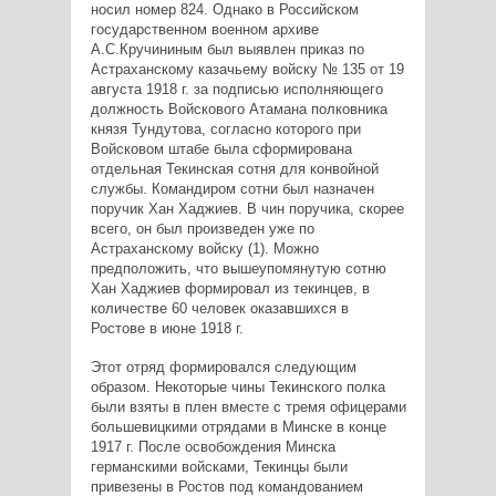
носил номер 824. Однако в Российском
государственном военном архиве
А.С.Кручининым был выявлен приказ по
Астраханскому казачьему войску № 135 от 19
августа 1918 г. за подписью исполняющего
должность Войскового Атамана полковника
князя Тундутова, согласно которого при
Войсковом штабе была сформирована
отдельная Текинская сотня для конвойной
службы. Командиром сотни был назначен
поручик Хан Хаджиев. В чин поручика, скорее
всего, он был произведен уже по
Астраханскому войску (1). Можно
предположить, что вышеупомянутую сотню
Хан Хаджиев формировал из текинцев, в
количестве 60 человек оказавшихся в
Ростове в июне 1918 г.
Этот отряд формировался следующим
образом. Некоторые чины Текинского полка
были взяты в плен вместе с тремя офицерами
большевицкими отрядами в Минске в конце
1917 г. После освобождения Минска
германскими войсками, Текинцы были
привезены в Ростов под командованием