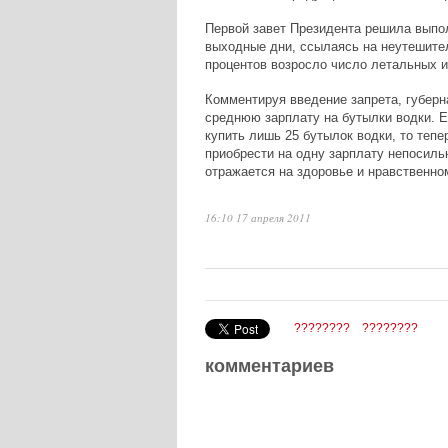
Первой завет Президента решила выпол
выходные дни, ссылаясь на неутешител
процентов возросло число летальных и
Комментируя введение запрета, губерн
среднюю зарплату на бутылки водки. Е
купить лишь 25 бутылок водки, то тепе
приобрести на одну зарплату непосиль
отражается на здоровье и нравственно
16:10 17 апреля 2011
????????
????????
комментариев