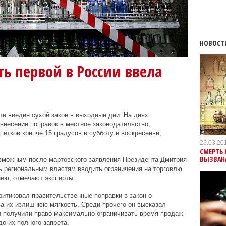
НОВОСТ
ть первой в России ввела
ти введен сухой закон в выходные дни. На днях
внесение поправок в местное законодательство,
тков крепче 15 градусов в субботу и воскресенье,
26.03.20
СМЕРТЬ
ВЫЗВАН
озможным после мартовского заявления Президента Дмитрия
ь региональным властям вводить ограничения на торговлю
ию, отмечают эксперты.
итиковал правительственные поправки в закон о
за их излишнюю мягкость. Среди прочего он высказал
и получили право максимально ограничивать время продаж
до их полного запрета.