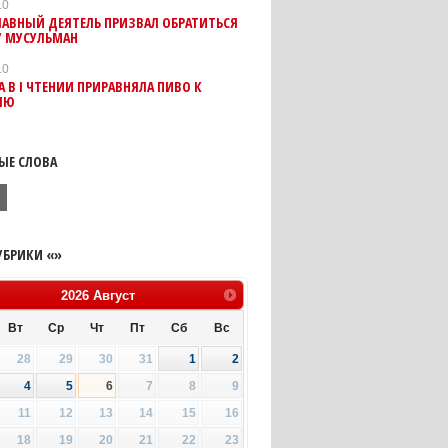
10
ЛАВНЫЙ ДЕЯТЕЛЬ ПРИЗВАЛ ОБРАТИТЬСЯ
У МУСУЛЬМАН
10
 В I ЧТЕНИИ ПРИРАВНЯЛА ПИВО К
ЛЮ
ЫЕ СЛОВА
ь
УБРИКИ «»
2026
Август
Вт
Ср
Чт
Пт
Сб
Вс
28
29
30
31
1
2
4
5
6
7
8
9
11
12
13
14
15
16
18
19
20
21
22
23