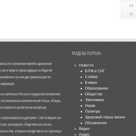
24
31
РАЗДЕЛЫ ПОРТАЛА
нта его появления является донесение
Новости
ссии и мире и происходящих в обществе
В РФ и СНГ
 выявление случаев дискриминации по
Собкор
В мире
 верующих.
Образование
чных регионах России и предлагает вниманию
Общество
и эксклюзивные аналитические статьи, обзоры,
Экономика
Наука
 экспертов по различным вопросам.
Палитра
 самую широкую аудиторию. Сайт освещает как
Здоровый образ жизни
Объявления
ескую, культурную, общественную жизнь
Видео
льных тем, которые находят место на страницах
Аудио