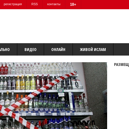
регистрация
RSS
контакты
18+
АЛЬНО
ВИДЕО
ОНЛАЙН
ЖИВОЙ ИСЛАМ
РАЗМЕЩ