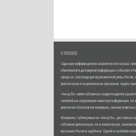
О ПРОЕКТЕ
Задачами информационно-аналитического канала с моме
объективной и достоверной информации о событиях в Ро
процессах, консолидация мусульманской уммы России,
религиозным и национальным признакам, защита прав
«Ансар.Ru» имеет собственных корреспондентов в разли
читателей как оперативную новостную информацию, так 
религиозно-богословские материалы, мнения известных
Материалы, публикуемые на «Ансар.Ru», рассчитаны на
собственно религиозную, так и политическую, экономич
мусульман России и зарубежья. Одной из наиболее актуа