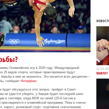
НОВОСТ
рьбы?
раммы Олимпийских игр в 2020 году. Международный
12.10.20
з 25 видов спорта, которые гарантированно будут
МАВЛЕТ 
 борьбы в нем не оказалось. Это касается всех дисциплин –
ьбы, сообщает
Интерфакс
.
будет обсуждаться этот вопрос, пройдет в Санкт-
ова не удастся убедить, у борцов будет последний шанс
ам в сентябре, когда МОК на своей 125-й сессии в
й присоединится к олимпийской программе. Пока в списке
, каратэ, роликовый спорт, спортивное скалолазание,