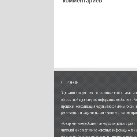
комментариев
О ПРОЕКТЕ
Задачами информационно-аналитического канала с моме
объективной и достоверной информации о событиях в Ро
процессах, консолидация мусульманской уммы России,
религиозным и национальным признакам, защита прав
«Ансар.Ru» имеет собственных корреспондентов в разли
читателей как оперативную новостную информацию, так 
религиозно-богословские материалы, мнения известных