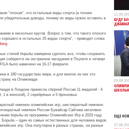
акая "плохая", это остальные виды спорта (а точнее
11.09.20
и убедительные доводы, почему их виды нужно оставить в
БУДУ БО
ДЖАМАЛ
ием в несколько кругов. Вопрос о том, что такого плохого
о хорошего в остальных 25 видах спорта", - приводит слова
berg
.
х стилей борьбы намерена сделать все, чтобы сохранить
ия соберется на экстренное заседания в Пхукете в четверг
FILA было намечено на 16-17 февраля.
ена в 180 государствах мира, и для многих из них это
страну на Олимпиаде.
03.09.20
ОЛИМПИ
ШКОЛЬН
иаде в Лондоне принесла сборной России 11 медалей - 4
й, 1 в женской), 2 серебряных и 5 бронзовых.
хкратный чемпион олимпийских игр, шестикратный чемпион
ятикратный чемпион России Бувайсар Сайтиев негативно
ении борьбы из программы Олимпийских Игр в 2020 году.
ЕЩЕ НОВ
 Борьба – один из самых естественных для человека видов
27.08.20
мпийских игр. Она популярна в разных странах
, на разных