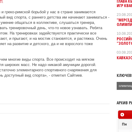
ГЛАВА 
П
.
ИГР КВ
 и греко-римской борьбой у нас в стране занимаются
23.08.20
ый вид спорта, с раннего детства им начинают заниматься -
"МЕРСЕД
т умение общаться в коллективе, слушаться тренера,
ОЛИМПИ
вать тренировочный день, что-то новое узнавать. Ребята
етом. На тренировках задействуются практически все
10.08.20
РОССИЙ
ают, и прыгают, и на мостик становятся, и растяжка. Очень
"ЗОЛОТО
яет на развитие и детского, да и не взрослого тоже
03.08.20
КАВКАЗ
 чем многие виды спорта. Все происходит на мягком
для широких масс. Не надо никакой амуниции дорогой.
остаточно элементарного спортивного снаряжения для
КЛЮЧЕВ
нь доступный вид спорта», - отметил Сайтиев.
олимпиа
АРХИВ Р
Пн