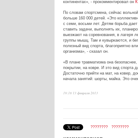
континентах», - прокомментировал он
К
По словам спортсмена, сейчас вольной
больше 160 000 детей. «Это коллективн
с семи, восьми лет. Детям борьба дае
ставить задачи, выполнять их, планиро
выезжают на соревнования, в лагеря л
группы мышц. Там и кувыркаются, и бег
полезный вид спорта, благоприятно вли
организма», - сказал он.
«В плане травматизма она безопаснее,
покрытии, на ковре. И это вид спорта 
Достаточно прийти на мат, на ковер, д
начала занятий: шорты, майка. Это оче
19:18 13 февраля 2013
????????
????????