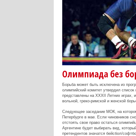
Олимпиада без бо
Борьба может быть исключена из прог
олимпийский комитет утвердил список и
представлены на XXXII Летних играх, и
вольной, греко-римской и женской бор
Следующее заседание МОК, на котором 
Петербурге в мае. Если чиновников сн
отстоять свое право остаться олимпийц
Аргентине будет выбирать вид, которы
претендентов значатся бейсбол/софтбол