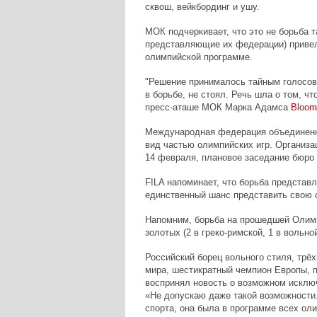
сквош, вейкбординг и ушу.
МОК подчеркивает, что это не борьба т
представляющие их федерации) привел
олимпийской программе.
"Решение принималось тайным голосован
в борьбе, не стоял. Речь шла о том, чт
пресс-аташе МОК Марка Адамса
Bloom
Международная федерация объединенны
вид частью олимпийских игр. Организац
14 февраля, плановое заседание бюро 
FILA напоминает,
что борьба представл
единственный шанс представить свою 
Напомним, борьба на прошедшей Олимп
золотых (2 в греко-римской, 1 в вольно
Российский борец вольного стиля, трё
мира, шестикратный чемпион Европы, п
воспринял новость о возможном исключ
«Не допускаю даже такой возможности.
спорта, она была в программе всех оли