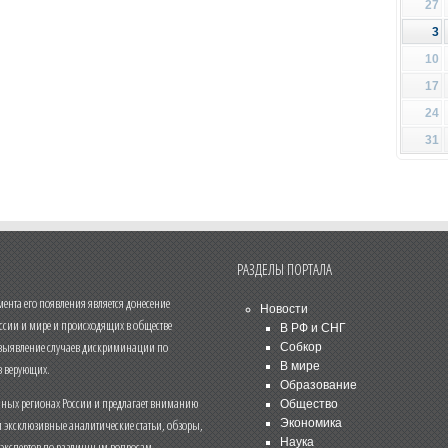
27
3
10
17
24
31
РАЗДЕЛЫ ПОРТАЛА
нта его появления является донесение
Новости
ссии и мире и происходящих в обществе
В РФ и СНГ
 выявление случаев дискриминации по
Собкор
В мире
 верующих.
Образование
чных регионах России и предлагает вниманию
Общество
и эксклюзивные аналитические статьи, обзоры,
Экономика
Наука
 экспертов по различным вопросам.