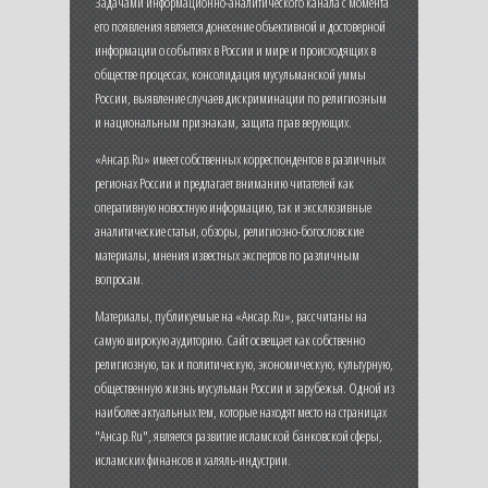
Задачами информационно-аналитического канала с момента
его появления является донесение объективной и достоверной
информации о событиях в России и мире и происходящих в
обществе процессах, консолидация мусульманской уммы
России, выявление случаев дискриминации по религиозным
и национальным признакам, защита прав верующих.
«Ансар.Ru» имеет собственных корреспондентов в различных
регионах России и предлагает вниманию читателей как
оперативную новостную информацию, так и эксклюзивные
аналитические статьи, обзоры, религиозно-богословские
материалы, мнения известных экспертов по различным
вопросам.
Материалы, публикуемые на «Ансар.Ru», рассчитаны на
самую широкую аудиторию. Сайт освещает как собственно
религиозную, так и политическую, экономическую, культурную,
общественную жизнь мусульман России и зарубежья. Одной из
наиболее актуальных тем, которые находят место на страницах
"Ансар.Ru", является развитие исламской банковской сферы,
исламских финансов и халяль-индустрии.