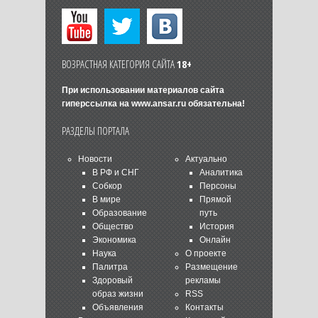
ВОЗРАСТНАЯ КАТЕГОРИЯ САЙТА
18+
При использовании материалов сайта
гиперссылка на
www.ansar.ru
обязательна!
РАЗДЕЛЫ ПОРТАЛА
Новости
Актуально
В РФ и СНГ
Аналитика
Собкор
Персоны
В мире
Прямой
Образование
путь
Общество
История
Экономика
Онлайн
Наука
О проекте
Палитра
Размещение
Здоровый
рекламы
образ жизни
RSS
Объявления
Контакты