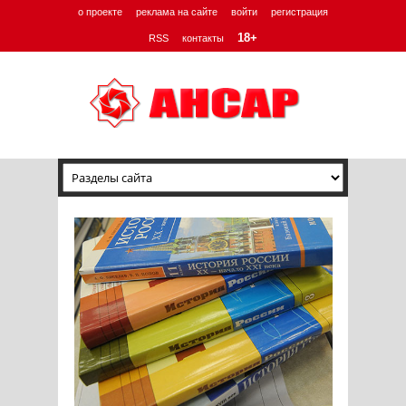
о проекте
реклама на сайте
войти
регистрация
18+
RSS
контакты