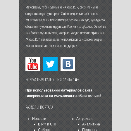
Материалы, публикуемые на «Ансар.Ru», рассчитаны на
самую широкую аудиторию. Сайт освещает как собственно
религиозную, так и политическую, экономическую, культурную,
общественную жизнь мусульман России и зарубежья. Одной из
наиболее актуальных тем, которые находят место на страницах
"Ансар.Ru", является развитие исламской банковской сферы,
исламских финансов и халяль-индустрии.
ВОЗРАСТНАЯ КАТЕГОРИЯ САЙТА
18+
При использовании материалов сайта
гиперссылка на
www.ansar.ru
обязательна!
РАЗДЕЛЫ ПОРТАЛА
Новости
Актуально
В РФ и СНГ
Аналитика
Собкор
Персоны