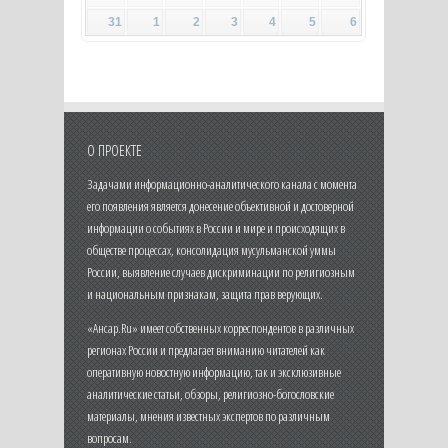
31
1
2
3
4
5
6
О ПРОЕКТЕ
Задачами информационно-аналитического канала с момента
его появления является донесение объективной и достоверной
информации о событиях в России и мире и происходящих в
обществе процессах, консолидация мусульманской уммы
России, выявление случаев дискриминации по религиозным
и национальным признакам, защита прав верующих.
«Ансар.Ru» имеет собственных корреспондентов в различных
регионах России и предлагает вниманию читателей как
оперативную новостную информацию, так и эксклюзивные
аналитические статьи, обзоры, религиозно-богословские
материалы, мнения известных экспертов по различным
вопросам.