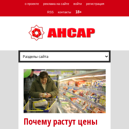
о проекте
реклама на сайте
войти
регистрация
18+
RSS
контакты
Почему растут цены