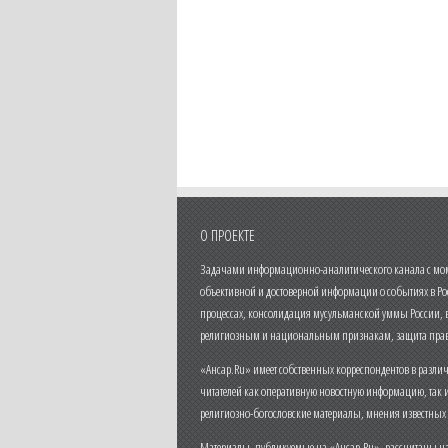
О ПРОЕКТЕ
Задачами информационно-аналитического канала с моме
объективной и достоверной информации о событиях в Ро
процессах, консолидация мусульманской уммы России,
религиозным и национальным признакам, защита прав
«Ансар.Ru» имеет собственных корреспондентов в разли
читателей как оперативную новостную информацию, так 
религиозно-богословские материалы, мнения известных
Материалы, публикуемые на «Ансар.Ru», рассчитаны на