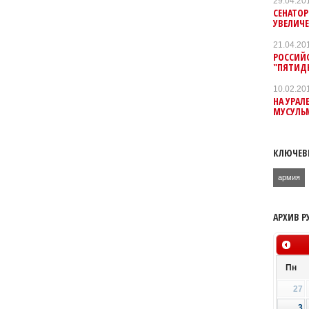
29.04.20
СЕНАТО
УВЕЛИЧ
21.04.20
РОССИЙС
"ПЯТИД
10.02.20
НА УРАЛ
МУСУЛЬ
КЛЮЧЕВ
армия
АРХИВ Р
Пн
27
3