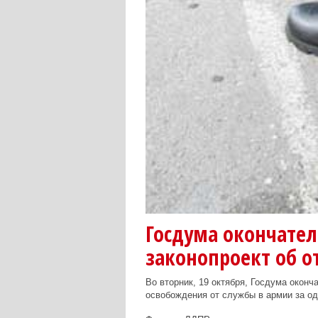
Госдума окончате
законопроект об о
Во вторник, 19 октября, Госдума оконч
освобождения от службы в армии за о