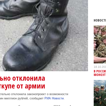
НОВОСТ
18.10.20
В РОСС
МОНОЭТ
льно отклонила
ткупе от армии
ательно отклонила законопроект о возможности
дин миллион рублей, сообщает
РИА Новости
.