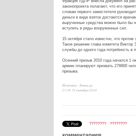
Фракция ЛДПР внесла документ на расс
законопроекта полагают, что его приня
словам первого заместителя руководи
деньги в виде взяток достаются врача
вырученные средства можно было бы н
вступить в ряды вооруженных сил.
15 октября стало известно, что против
Такое решение глава комитета Виктор 
службы до одного года потребность в 
Осенний призыв 2010 года начался 1 ок
армию планируют призвать 278800 чело
призыва.
Источник: Лента.ру
23:49 19 октября 2010
????????
????????
комментариев