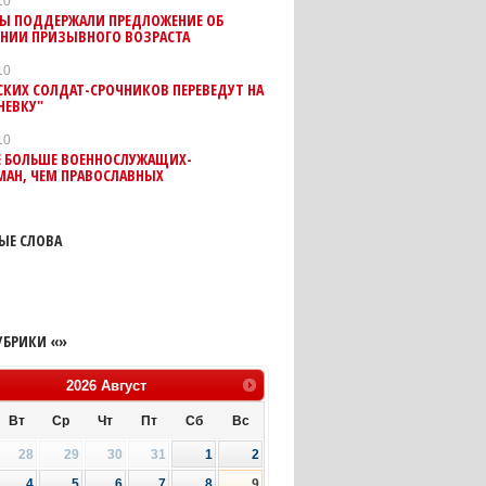
10
РЫ ПОДДЕРЖАЛИ ПРЕДЛОЖЕНИЕ ОБ
ЕНИИ ПРИЗЫВНОГО ВОЗРАСТА
10
КИХ СОЛДАТ-СРОЧНИКОВ ПЕРЕВЕДУТ НА
НЕВКУ"
10
Е БОЛЬШЕ ВОЕННОСЛУЖАЩИХ-
МАН, ЧЕМ ПРАВОСЛАВНЫХ
ЫЕ СЛОВА
УБРИКИ «»
2026
Август
Вт
Ср
Чт
Пт
Сб
Вс
28
29
30
31
1
2
4
5
6
7
8
9