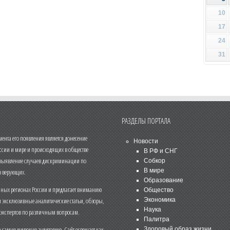
10
17
24
31
РАЗДЕЛЫ ПОРТАЛА
нта его появления является донесение
Новости
ссии и мире и происходящих в обществе
В РФ и СНГ
 выявление случаев дискриминации по
Собкор
В мире
 верующих.
Образование
чных регионах России и предлагает вниманию
Общество
и эксклюзивные аналитические статьи, обзоры,
Экономика
Наука
 экспертов по различным вопросам.
Палитра
 самую широкую аудиторию. Сайт освещает как
Здоровый образ жизни