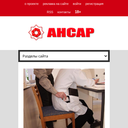
о проекте
реклама на сайте
войти
регистрация
18+
RSS
контакты