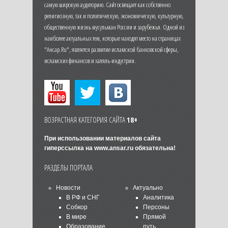
самую широкую аудиторию. Сайт освещает как собственно
религиозную, так и политическую, экономическую, культурную,
общественную жизнь мусульман России и зарубежья. Одной из
наиболее актуальных тем, которые находят место на страницах
"Ансар.Ru", является развитие исламской банковской сферы,
исламских финансов и халяль-индустрии.
ВОЗРАСТНАЯ КАТЕГОРИЯ САЙТА
18+
При использовании материалов сайта
гиперссылка на
www.ansar.ru
обязательна!
РАЗДЕЛЫ ПОРТАЛА
Новости
Актуально
В РФ и СНГ
Аналитика
Собкор
Персоны
В мире
Прямой
Образование
путь