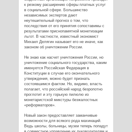
к резкому расширению сферы платных услуг
в социальной сфере. Большинство
независимых экспертов дают
неутешительный прогноз о том, что
последствия от его принятия сопоставимы с
результатами приснопамятной монетизации
льгот. В частности, известный экономист
Михаил Делягин называет его не иначе, как
законом об уничтожении России.
Не знаю как насчет уничтожения России, но
уничтожение социального государства, каким
именуется Российская Федерация в
Конституции в случае его окончательного
утверждения, можно будет признать
состоявшимся фактом. Но, видимо, власть
полагает, что российский народ безропотно
проглотит и эту горькую пилюлю из
монетаристской микстуры безжалостных
«реформаторов».
Новый закон предоставляет заманчивые
возможности для всякого рода махинаций.
Ведь школы, больницы, музеи теперь попадут
в совместное управление их руководителям и