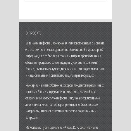
О ПРОЕКТЕ
Задачами информационно-аналитического канала с момента
его появления является донесение объективной и достоверной
информации о событиях в России и мире и происходящих в
обществе процессах, консолидация мусульманской уммы
России, выявление случаев дискриминации по религиозным
и национальным признакам, защита прав верующих.
«Ансар.Ru» имеет собственных корреспондентов в различных
регионах России и предлагает вниманию читателей как
оперативную новостную информацию, так и эксклюзивные
аналитические статьи, обзоры, религиозно-богословские
материалы, мнения известных экспертов по различным
вопросам.
Материалы, публикуемые на «Ансар.Ru», рассчитаны на