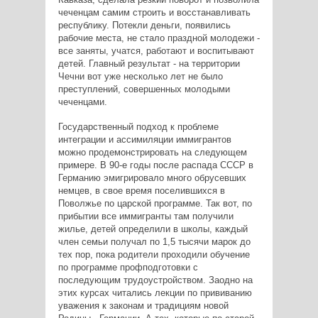
чеченцам самим строить и восстанавливать
республику. Потекли деньги, появились
рабочие места, не стало праздной молодежи -
все заняты, учатся, работают и воспитывают
детей. Главный результат - на территории
Чечни вот уже несколько лет не было
преступлений, совершенных молодыми
чеченцами.
Государственный подход к проблеме
интеграции и ассимиляции иммигрантов
можно продемонстрировать на следующем
примере. В 90-е годы после распада СССР в
Германию эмигрировало много обрусевших
немцев, в свое время поселившихся в
Поволжье по царской программе. Так вот, по
прибытии все иммигранты там получили
жилье, детей определили в школы, каждый
член семьи получал по 1,5 тысячи марок до
тех пор, пока родители проходили обучение
по программе профподготовки с
последующим трудоустройством. Заодно на
этих курсах читались лекции по прививанию
уважения к законам и традициям новой