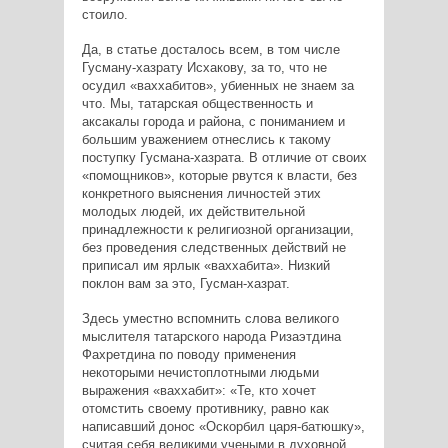
стоило.
Да, в статье досталось всем, в том числе
Гусману-хазрату Исхакову, за то, что не
осудил «ваххабитов», убиенных не знаем за
что. Мы, татарская общественность и
аксакалы города и района, с пониманием и
большим уважением отнеслись к такому
поступку Гусмана-хазрата. В отличие от своих
«помощников», которые рвутся к власти, без
конкретного выяснения личностей этих
молодых людей, их действительной
принадлежности к религиозной организации,
без проведения следственных действий не
приписал им ярлык «ваххабита». Низкий
поклон вам за это, Гусман-хазрат.
Здесь уместно вспомнить слова великого
мыслителя татарского народа Ризаэтдина
Фахретдина по поводу применения
некоторыми нечистоплотными людьми
выражения «ваххабит»: «Те, кто хочет
отомстить своему противнику, равно как
написавший донос «Оскорбил царя-батюшку»,
считая себя великими учеными в духовной