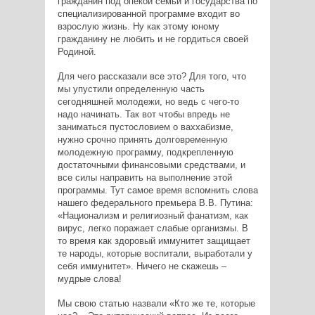
гражданин под опекой семьи и государства по
специализированной программе входит во
взрослую жизнь. Ну как этому юному
гражданину не любить и не гордиться своей
Родиной.
Для чего рассказали все это? Для того, что
мы упустили определенную часть
сегодняшней молодежи, но ведь с чего-то
надо начинать. Так вот чтобы впредь не
заниматься пустословием о ваххабизме,
нужно срочно принять долговременную
молодежную программу, подкрепленную
достаточными финансовыми средствами, и
все силы направить на выполнение этой
программы. Тут самое время вспомнить слова
нашего федерального премьера В.В. Путина:
«Национализм и религиозный фанатизм, как
вирус, легко поражает слабые организмы. В
то время как здоровый иммунитет защищает
те народы, которые воспитали, выработали у
себя иммунитет». Ничего не скажешь –
мудрые слова!
Мы свою статью назвали «Кто же те, которые