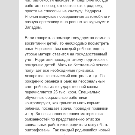
чистоплотности японцев. К предприятию, где
работает японец, относятся как к родному,
просто не способны на халтуру. Недаром
Япония выпускает совершенные автомобили и
разную оргтехнику и на равных конкурирует с
Западом.
Если говорить о помощи государства семье в
воспитании детей, то необходимо посмотреть
опыт Норвегии. Там каждый ребенок еще в
утробе матери ставится на государственный
учет. Родители проходят школу подготовки к
рождению детей. Мать на бесплатной основе
получает все необходимые прививки,
лекарства, генетический контроль и т.д. По
рождению ребенка в банк на персональный
счет ребенка из государственной казны
перечисляется 25 тыс. крон. Специально
обученные социальные работники
контролируют, как грамотно мать кормит
ребенка, посещает врача, проводит прививки
и т.д. За невыполнение своих материнских
обязанностей по представлению этих же
социальных работников родители могут быть
оштрафованы. Так каждый родившийся новый