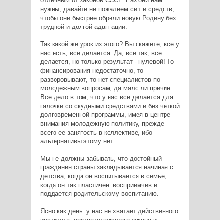
отличным от законов СССР. Раз они нам
нужны, давайте не пожалеем сил и средств,
чтобы они быстрее обрели новую Родину без
трудной и долгой адаптации.
Так какой же урок из этого? Вы скажете, все у
нас есть, все делается. Да, все так, все
делается, но только результат - нулевой! То
финансирования недостаточно, то
разворовывают, то нет специалистов по
молодежным вопросам, да мало ли причин.
Все дело в том, что у нас все делается для
галочки со скудными средствами и без четкой
долговременной программы, имея в центре
внимания молодежную политику, прежде
всего ее занятость в коллективе, ибо
альтернативы этому нет.
Мы не должны забывать, что достойный
гражданин страны закладывается начиная с
детства, когда он воспитывается в семье,
когда он так пластичен, восприимчив и
поддается родительскому воспитанию.
Ясно как день: у нас не хватает действенного
института, соответствующего закона и