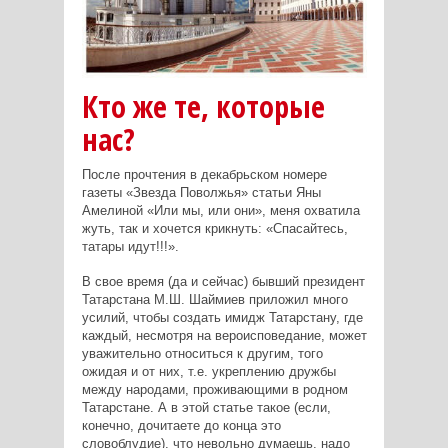
Кто же те, которые
нас?
После прочтения в декабрьском номере
газеты «Звезда Поволжья» статьи Яны
Амелиной «Или мы, или они», меня охватила
жуть, так и хочется крикнуть: «Спасайтесь,
татары идут!!!».
В свое время (да и сейчас) бывший президент
Татарстана М.Ш. Шаймиев приложил много
усилий, чтобы создать имидж Татарстану, где
каждый, несмотря на вероисповедание, может
уважительно относиться к другим, того
ожидая и от них, т.е. укреплению дружбы
между народами, проживающими в родном
Татарстане. А в этой статье такое (если,
конечно, дочитаете до конца это
словоблудие), что невольно думаешь, надо