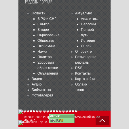
РАЗДЕЛЫ ПОРТАЛА
Новости
Актуально
В РФ и СНГ
Аналитика
Собкор
Персоны
В мире
Прямой
Образование
путь
Общество
История
Экономика
Онлайн
Наука
О проекте
Палитра
Размещение
Здоровый
рекламы
образ жизни
RSS
Объявления
Контакты
Видео
Карта сайта
Аудио
Облако
Библиотека
тегов
Фотогалерея
© 2003-2018 Информационно-аналитический канал
ANSAR