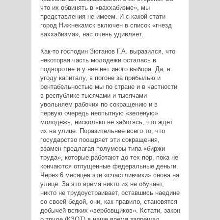
что их обвинять в «ваххабизме», мы
представления не имеем. И с какой стати
город Нижнекамск включен в список «гнезд
ваххабизма», нас очень удивляет.
Как-то господин Зюганов Г.А. выразился, что
некоторая часть молодежи осталась в
подворотне и у нее нет иного выбора. Да, в
угоду капиталу, в погоне за прибылью и
рентабельностью мы по стране и в частности
в республике тысячами и тысячами
увольняем рабочих по сокращению и в
первую очередь неопытную «зеленую»
молодежь, нисколько не заботясь, что ждет
их на улице. Поразительнее всего то, что
государство поощряет эти сокращения,
взамен предлагая полумеры типа «биржи
труда», которые работают до тех пор, пока не
кончаются отпущенные федеральные деньги.
Через 6 месяцев эти «счастливчики» снова на
улице. За это время никто их не обучает,
никто не трудоустраивает, оставшись наедине
со своей бедой, они, как правило, становятся
добычей всяких «вербовщиков». Кстати, закон
о труде (КЗОТ) в наше время запрещал