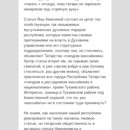
«тикать » отсюда, пока татары не зарезали
ненароком под «горячую руку».
Статья Яны Амелиной состоит из цитат тех
злобствующих так называемых
мусульманских духовных лидеров
республики, которые известны своими
притязаниями на власть в Духовном
управлении или его структурных
подразделениях, поэтому они, не стесняясь,
объявляют Татарстан «гнездом ваххабизма».
Автор статьи вторит им, не скрывая своих
симпатий, и уже совсем войдя в раж (почему
стесняться, раз другим можно), объявляет
практически все города Республики Татарстан
«гнездом и рассадником ваххабизма и
национализма», кроме Тукаевского района.
Интересно, граница в Тукаевском районе под
божественной охраной, что ли, раз
«ваххабиты» не в состоянии туда проникнуть?
Не знаем, как население нашей республики
реагировало на такую насквозь лживую
статью, но татарская общественность и
аксакалы города Нижнекамска и