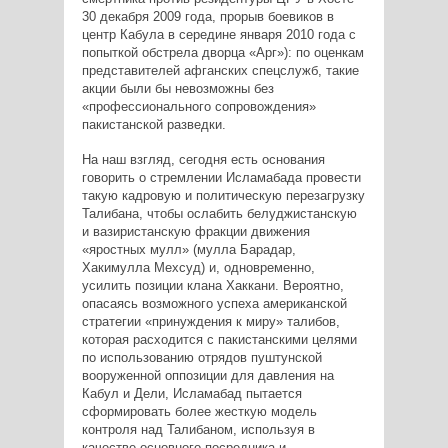
30 декабря 2009 года, прорыв боевиков в
центр Кабула в середине января 2010 года с
попыткой обстрела дворца «Арг»): по оценкам
представителей афганских спецслужб, такие
акции были бы невозможны без
«профессионального сопровождения»
пакистанской разведки.
На наш взгляд, сегодня есть основания
говорить о стремлении Исламабада провести
такую кадровую и политическую перезагрузку
Талибана, чтобы ослабить белуджистанскую
и вазиристанскую фракции движения
«яростных мулл» (мулла Барадар,
Хакимулла Мехсуд) и, одновременно,
усилить позиции клана Хаккани. Вероятно,
опасаясь возможного успеха американской
стратегии «принуждения к миру» талибов,
которая расходится с пакистанскими целями
по использованию отрядов пуштунской
вооруженной оппозиции для давления на
Кабул и Дели, Исламабад пытается
сформировать более жесткую модель
контроля над Талибаном, используя в
качестве основного посредника и