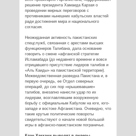
решение президента Хамаида Карзая о
проведении мирных переговоров с
противниками нынешних кабульских властей
ради достижения мира и национального
согласия.
Неожиданная активность пакистанских
спецслужб, связанная с арестами высших
функционеров Талибана, дала основание
говорить о смене «афганской стратегии
Исламабада (до недавнего времени и вовсе
отрицавшего присутствие лидеров талибов и
«Аль Каиды» на пакистанской территории).
Межведомственная разведка Пакистана и, в
первую очередь, ее Отдел северных
операций, до сих пор «крышевавшие»
талибов, внезапно нанесли удар по их
лидерам, возглавлявшим вооруженную
борьбу с официальным Кабулом на юге, юго-
западе и востоке Афганистана. Очевидно, что
такие крутые политические повороты
свидетельствуют о начале новой большой
игры в афганско-пакистанском пограничье.
Клан Хаккани выводят в лидеры