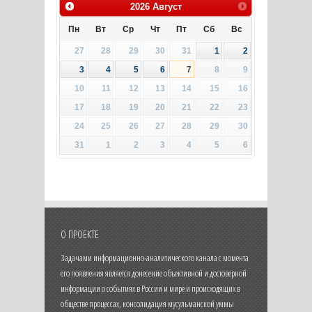
2026
Август
Пн
Вт
Ср
Чт
Пт
Сб
Вс
27
28
29
30
31
1
2
3
4
5
6
7
8
9
10
11
12
13
14
15
16
17
18
19
20
21
22
23
24
25
26
27
28
29
30
31
1
2
3
4
5
6
О ПРОЕКТЕ
Задачами информационно-аналитического канала с момента
его появления является донесение объективной и достоверной
информации о событиях в России и мире и происходящих в
обществе процессах, консолидация мусульманской уммы