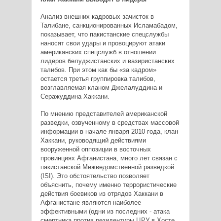
Анализ внешних кадровых зачисток в
Талибане, санкционированных Исламабадом,
показывает, что пакистанские спецслужбы
наносят свои удары и провоцируют атаки
американских спецслужб в отношении
лидеров белуджистанских и вазиристанских
талибов. При этом как бы «за кадром»
остается третья группировка талибов,
возглавляемая кланом Джелалуддина и
Серажуддина Хаккани.
По мнению представителей американской
разведки, озвученному в средствах массовой
информации в начале января 2010 года, клан
Хаккани, руководящий действиями
вооруженной оппозиции в восточных
провинциях Афганистана, много лет связан с
пакистанской Межведомственной разведкой
(ISI). Это обстоятельство позволяет
объяснить, почему именно террористические
действия боевиков из отрядов Хаккани в
Афганистане являются наиболее
эффективными (одни из последних - атака
смертника против резидентуры ЦРУ в Хосте