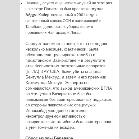
Наконец, спустя еще несколько дней на этот раз
на севере Пакистана был арестован
мулла
Абдул Кабир
, включенный в 2001 году в
санкционный список ООН и занимающий в
Талибане должность «губернатора» в
провинциях Нангархар и Логар.
Следует напомнить также, что в последние
несколько месяцев, фактически, была
обезглавлена группировка талибов в
пакистанском Вазиристане – в результате
атак беспилотных летательных аппаратов
(БПЛА) ЦРУ США, были убиты сначала
Бейтулла Мехсуд, а затем и его преемник
Хакимулла Мехсуд. Эксперты не
сомневаются, что выход американских БПЛА
на эти цели в Вазиристане был бы
невозможен без заинтересованных подсказок
со стороны пакистанских спецслужб:
Исламабад уже давно тяготился
неконтролируемой активностью
вазиристанских талибов и был заинтересован
в уничтожении их вождей.
Сброс муллы Барадара