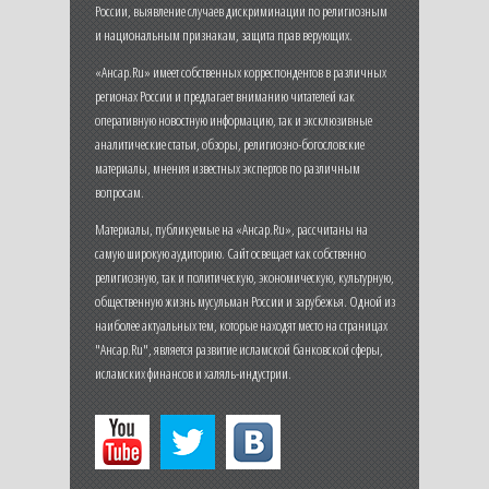
России, выявление случаев дискриминации по религиозным
и национальным признакам, защита прав верующих.
«Ансар.Ru» имеет собственных корреспондентов в различных
регионах России и предлагает вниманию читателей как
оперативную новостную информацию, так и эксклюзивные
аналитические статьи, обзоры, религиозно-богословские
материалы, мнения известных экспертов по различным
вопросам.
Материалы, публикуемые на «Ансар.Ru», рассчитаны на
самую широкую аудиторию. Сайт освещает как собственно
религиозную, так и политическую, экономическую, культурную,
общественную жизнь мусульман России и зарубежья. Одной из
наиболее актуальных тем, которые находят место на страницах
"Ансар.Ru", является развитие исламской банковской сферы,
исламских финансов и халяль-индустрии.