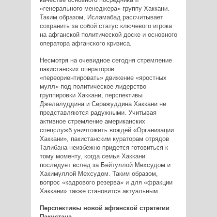
«генерального менеджера» группу Хаккани.
Таким образом, Исламабад рассчитывает
сохранить за собой статус ключевого игрока
на афганской политической доске и основного
оператора афганского кризиса.
Несмотря на очевидное сегодня стремление
пакистанских операторов
«переориентировать» движение «яростных
мулл» под политическое лидерство
группировки Хаккани, перспективы
Джелалуддина и Серажуддина Хаккани не
представляются радужными. Учитывая
активное стремление американских
спецслужб уничтожить вождей «Организации
Хаккани», пакистанским кураторам отрядов
Талибана неизбежно придется готовиться к
тому моменту, когда семья Хаккани
последует вслед за Бейтуллой Мехсудом и
Хакимуллой Мехсудом. Таким образом,
вопрос «кадрового резерва» и для «фракции
Хаккани» также становится актуальным.
Перспективы новой афганской стратегии
Пакистана