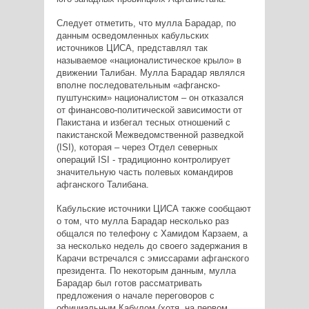
Следует отметить, что мулла Барадар, по
данным осведомленных кабульских
источников ЦИСА, представлял так
называемое «националистическое крыло» в
движении Талибан. Мулла Барадар являлся
вполне последовательным «афганско-
пуштунским» националистом – он отказался
от финансово-политической зависимости от
Пакистана и избегал тесных отношений с
пакистанской Межведомственной разведкой
(ISI), которая – через Отдел северных
операций ISI - традиционно контролирует
значительную часть полевых командиров
афганского Талибана.
Кабульские источники ЦИСА также сообщают
о том, что мулла Барадар несколько раз
общался по телефону с Хамидом Карзаем, а
за несколько недель до своего задержания в
Карачи встречался с эмиссарами афганского
президента. По некоторым данным, мулла
Барадар был готов рассматривать
предложения о начале переговоров с
официальным Кабулом (хотя, на первом