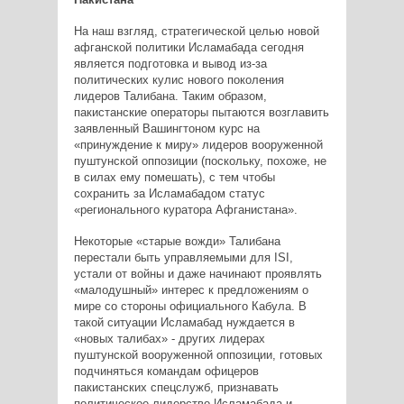
На наш взгляд, стратегической целью новой
афганской политики Исламабада сегодня
является подготовка и вывод из-за
политических кулис нового поколения
лидеров Талибана. Таким образом,
пакистанские операторы пытаются возглавить
заявленный Вашингтоном курс на
«принуждение к миру» лидеров вооруженной
пуштунской оппозиции (поскольку, похоже, не
в силах ему помешать), с тем чтобы
сохранить за Исламабадом статус
«регионального куратора Афганистана».
Некоторые «старые вожди» Талибана
перестали быть управляемыми для ISI,
устали от войны и даже начинают проявлять
«малодушный» интерес к предложениям о
мире со стороны официального Кабула. В
такой ситуации Исламабад нуждается в
«новых талибах» - других лидерах
пуштунской вооруженной оппозиции, готовых
подчиняться командам офицеров
пакистанских спецслужб, признавать
политическое лидерство Исламабада и