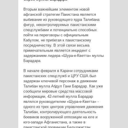
Вторым важнейшим элементом новой
афганской стратегии Пакистана является
выбивание из руководящего ядра Талибана
фигур, неконтролируемых пакистанскими
спецслужбами и потенциально способных
пойти на переговоры с официальным
Кабулом, не прибегая к пакистанскому
посредничеству. В этой связи весьма
примечательным является инцидент с
задержанием лидера «Шура-е-Кветта» муллы
Барадара.
В начале февраля в Карачи сотрудниками
пакистанских спецслужб и ЦРУ США был
задержан ключевой персонаж в движении
Талибан мулла Абдул Гани Барадар. Как уже
сообщили мировые средства массовой
информации, 42-летний мулла Барадар
являлся руководителем «Шура-е-Кветта» -
одного из трех центров управления движения
Талибан, контролирующего деятельность
боевиков вооруженной оппозиции на юге и
юго-западе Афганистана, а также в
пакистанской провинции Белуджистан.