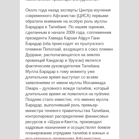
Около года назад эксперты Центра изучения
современного Афганистан (ЦИСА) первыми
обратили внимание на особую роль муллы
Барадара в Талибане. По нашим оценкам,
сделанным в начале 2009 года, соплеменник
президента Хамида Карзая Абдул Гани
Барадар (оба происходят из пуштунского
племени Поползай, входящего в союз племен
Дуррани, располагающегося на землях
провинций Кандагар и Урузган) являлся
фактическим руководителем Талибана.
Мулла Барадар к тому моменту уже
длительное время выступал со всеми
заявлениями от имени муллы Мохаммада
Омара – духовного вождя талибов, который
длительное время не появлялся на публике.
Позднее стало известно, что именно мулла
Барадар, выполнявший роль премьер-
министра теневого правительства Талибана,
контролировал распределение финансовых
ресурсов в «Шура-е-Кветта, производил
кадровые назначения и осуществлял боевое
планирование отрядами талибов в южных и
юго-западных провинциях Афганистана.