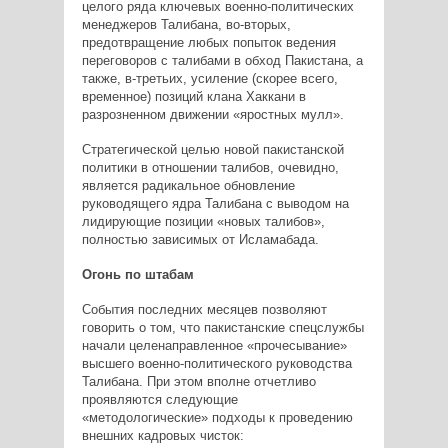
целого ряда ключевых военно-политических
менеджеров Талибана, во-вторых,
предотвращение любых попыток ведения
переговоров с талибами в обход Пакистана, а
также, в-третьих, усиление (скорее всего,
временное) позиций клана Хаккани в
разрозненном движении «яростных мулл».
Стратегической целью новой пакистанской
политики в отношении талибов, очевидно,
является радикальное обновление
руководящего ядра Талибана с выводом на
лидирующие позиции «новых талибов»,
полностью зависимых от Исламабада.
Огонь по штабам
События последних месяцев позволяют
говорить о том, что пакистанские спецслужбы
начали целенаправленное «прочесывание»
высшего военно-политического руководства
Талибана. При этом вполне отчетливо
проявляются следующие
«методологические» подходы к проведению
внешних кадровых чисток: