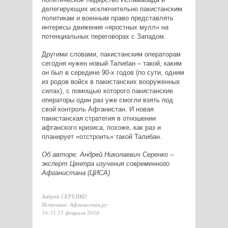
делегирующих исключительно пакистанским
политикам и военным право представлять
интересы движения «яростных мулл» на
потенциальных переговорах с Западом.
Другими словами, пакистанским операторам
сегодня нужен новый Талибан – такой, каким
он был в середине 90-х годов (по сути, одним
из родов войск в пакистанских вооруженных
силах), с помощью которого пакистанские
операторы один раз уже смогли взять под
свой контроль Афганистан. И новая
пакистанская стратегия в отношении
афганского кризиса, похоже, как раз и
планирует «отстроить» такой Талибан.
Об авторе: Андрей Николаевич Серенко –
эксперт Центра изучения современного
Афганистана (ЦИСА)
Андрей СЕРЕНКО
Источник: Афганистан.ру
10:31 25 февраля 2010