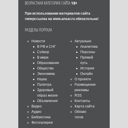
ВОЗРАСТНАЯ КАТЕГОРИЯ САЙТА
18+
При использовании материалов сайта
гиперссылка на
www.ansar.ru
обязательна!
РАЗДЕЛЫ ПОРТАЛА
Новости
Актуально
В РФ и СНГ
Аналитика
Собкор
Персоны
В мире
Прямой
Образование
путь
Общество
История
Экономика
Онлайн
Наука
О проекте
Палитра
Размещение
Здоровый
рекламы
образ жизни
RSS
Объявления
Контакты
Видео
Карта сайта
Аудио
Облако
Библиотека
тегов
Фотогалерея