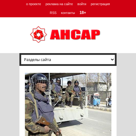
о проекте
реклама на сайте
войти
регистрация
18+
RSS
контакты