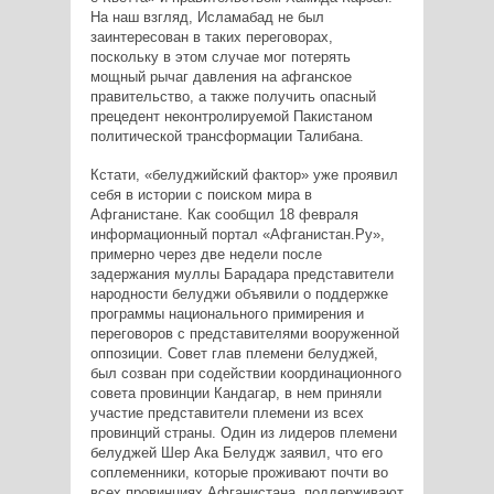
На наш взгляд, Исламабад не был
заинтересован в таких переговорах,
поскольку в этом случае мог потерять
мощный рычаг давления на афганское
правительство, а также получить опасный
прецедент неконтролируемой Пакистаном
политической трансформации Талибана.
Кстати, «белуджийский фактор» уже проявил
себя в истории с поиском мира в
Афганистане. Как сообщил 18 февраля
информационный портал «Афганистан.Ру»,
примерно через две недели после
задержания муллы Барадара представители
народности белуджи объявили о поддержке
программы национального примирения и
переговоров с представителями вооруженной
оппозиции. Совет глав племени белуджей,
был созван при содействии координационного
совета провинции Кандагар, в нем приняли
участие представители племени из всех
провинций страны. Один из лидеров племени
белуджей Шер Ака Белудж заявил, что его
соплеменники, которые проживают почти во
всех провинциях Афганистана, поддерживают