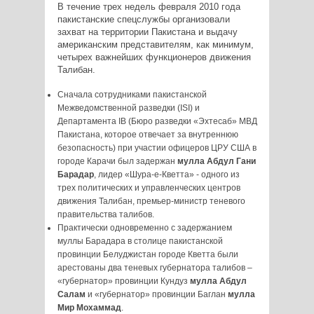
В течение трех недель февраля 2010 года
пакистанские спецслужбы организовали
захват на территории Пакистана и выдачу
американским представителям, как минимум,
четырех важнейших функционеров движения
Талибан.
Сначала сотрудниками пакистанской
Межведомственной разведки (ISI) и
Департамента IB (Бюро разведки «Эхтесаб» МВД
Пакистана, которое отвечает за внутреннюю
безопасность) при участии офицеров ЦРУ США в
городе Карачи был задержан
мулла Абдул Гани
Барадар
, лидер «Шура-е-Кветта» - одного из
трех политических и управленческих центров
движения Талибан, премьер-министр теневого
правительства талибов.
Практически одновременно с задержанием
муллы Барадара в столице пакистанской
провинции Белуджистан городе Кветта были
арестованы два теневых губернатора талибов –
«губернатор» провинции Кундуз
мулла Абдул
Салам
и «губернатор» провинции Баглан
мулла
Мир Мохаммад
.