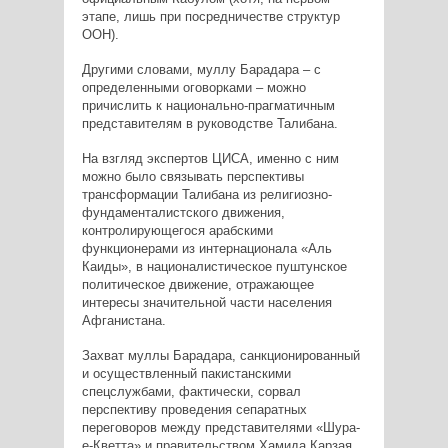
этапе, лишь при посредничестве структур
ООН).
Другими словами, муллу Барадара – с
определенными оговорками – можно
причислить к национально-прагматичным
представителям в руководстве Талибана.
На взгляд экспертов ЦИСА, именно с ним
можно было связывать перспективы
трансформации Талибана из религиозно-
фундаменталистского движения,
контролирующегося арабскими
функционерами из интернационала «Аль
Каиды», в националистическое пуштунское
политическое движение, отражающее
интересы значительной части населения
Афганистана.
Захват муллы Барадара, санкционированный
и осуществленный пакистанскими
спецслужбами, фактически, сорвал
перспективу проведения сепаратных
переговоров между представителями «Шура-
е-Кветта» и правительством Хамида Карзая.