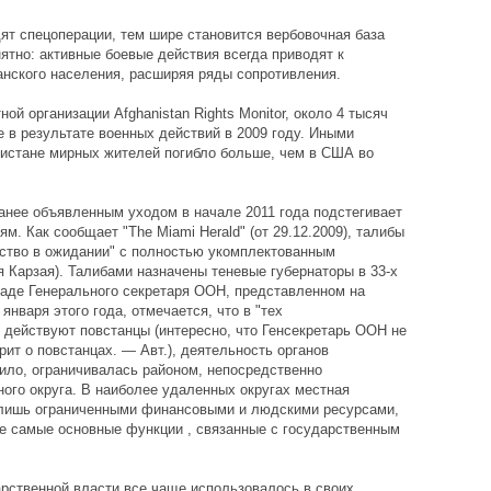
т спецоперации, тем шире становится вербовочная база
ятно: активные боевые действия всегда приводят к
нского населения, расширяя ряды сопротивления.
 организации Afghanistan Rights Monitor, около 4 тысяч
 в результате военных действий в 2009 году. Иными
нистане мирных жителей погибло больше, чем в США во
ранее объявленным уходом в начале 2011 года подстегивает
м. Как сообщает "The Miami Herald" (от 29.12.2009), талибы
ство в ожидании" с полностью укомплектованным
я Карзая). Талибами назначены теневые губернаторы в 33-х
ладе Генерального секретаря ООН, представленном на
нваря этого года, отмечается, что в "тех
о действуют повстанцы (интересно, что Генсекретарь ООН не
рит о повстанцах. — Авт.), деятельность органов
вило, ограничивалась районом, непосредственно
ого округа. В наиболее удаленных округах местная
 лишь ограниченными финансовыми и людскими ресурсами,
же самые основные функции , связанные с государственным
арственной власти все чаще использовалось в своих