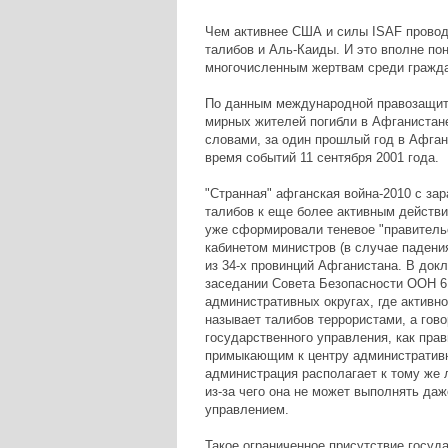
Чем активнее США и силы ISAF проводя
талибов и Аль-Каиды. И это вполне пон
многочисленным жертвам среди гражда
По данным международной правозащитной
мирных жителей погибли в Афганистане
словами, за один прошлый год в Афга
время событий 11 сентября 2001 года.
"Странная" афганская война-2010 с за
талибов к еще более активным действия
уже сформировали теневое "правитель
кабинетом министров (в случае падени
из 34-х провинций Афганистана. В док
заседании Совета Безопасности ООН 6 я
административных округах, где активн
называет талибов террористами, а гово
государственного управления, как пра
примыкающим к центру административн
администрация располагает к тому же
из-за чего она не может выполнять да
управлением.
Такое ограниченное присутствие госуд