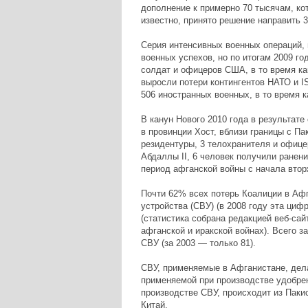
дополнение к примерно 70 тысячам, кот
известно, принято решение направить 3
Серия интенсивных военных операций,
военных успехов, но по итогам 2009 г
солдат и офицеров США, в то время как
выросли потери контингентов НАТО и I
506 иностранных военных, в то время ка
В канун Нового 2010 года в результате
в провинции Хост, вблизи границы с Па
резидентуры, 3 телохранителя и офице
Абдаллы II, 6 человек получили ранени
период афганской войны с начала вторж
Почти 62% всех потерь Коалиции в Афг
устройства (СВУ) (в 2008 году эта циф
(статистика собрана редакцией веб-сайт
афганской и иракской войнах). Всего 
СВУ (за 2003 — только 81).
СВУ, применяемые в Афганистане, дел
применяемой при производстве удобрен
производстве СВУ, происходит из Паки
Китай.