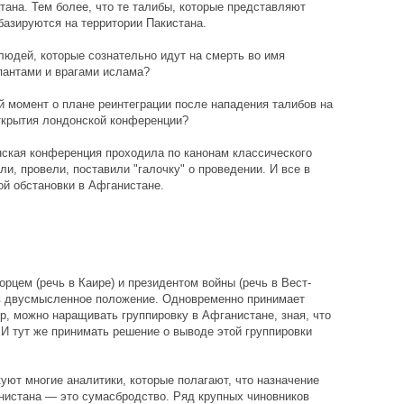
тана. Тем более, что те талибы, которые представляют
азируются на территории Пакистана.
людей, которые сознательно идут на смерть во имя
упантами и врагами ислама?
 момент о плане реинтеграции после нападения талибов на
открытия лондонской конференции?
нская конференция проходила по канонам классического
и, провели, поставили "галочку" о проведении. И все в
ой обстановки в Афганистане.
цем (речь в Каире) и президентом войны (речь в Вест-
 в двусмысленное положение. Одновременно принимает
, можно наращивать группировку в Афганистане, зная, что
 И тут же принимать решение о выводе этой группировки
уют многие аналитики, которые полагают, что назначение
нистана — это сумасбродство. Ряд крупных чиновников