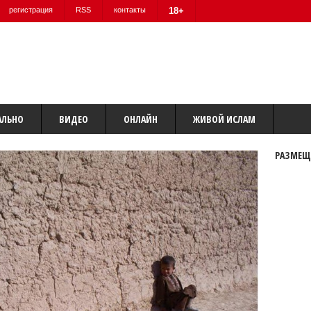
регистрация
RSS
контакты
18+
АЛЬНО
ВИДЕО
ОНЛАЙН
ЖИВОЙ ИСЛАМ
РАЗМЕЩ