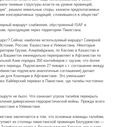
вали теневые структуры власти на уровне провинций,
дие", решали земельные споры, казнили предполагаемых
ние консервативных традиций, сложившихся в обществе".
верный маршрут снабжения, обустроенный ISAF в
ам, проходящим через территорию Пакистана.
ршрут? Сейчас наиболее используемый маршрут Северной
Эстонии, России, Казахстана и Узбекистана. Некоторые
ритории Грузии, Азербайджана, по Каспию в Казахстан и
ода Вашингтон еженедельно переправляет в Афганистан по
ной Азии порядка 350 контейнеров с грузом, что более
его периода. Подписанное 27 января с.г. соглашение между
збекистан подписали аналогичные соглашения) делает
ым для Коалиции в Афганистане. Это уменьшает
рез Хайберский перевал в Пакистане, где талибы постоянно
ршруте не было. Что означает угроза талибов перекрыть
вления диверсионно-террористической войны. Прежде всего
ахстане и Узбекистане.
истане заключается в том, что основные команды талибам,
упают из столицы пакистанской провинции Белуджистан —
 Талибана во главе с Джалалуддином Хаккани, его сыном