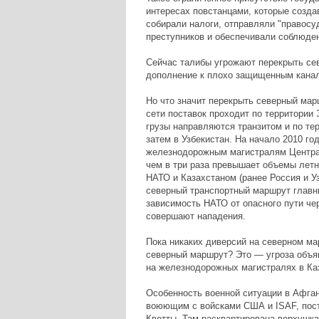
интересах повстанцами, которые созда
собирали налоги, отправляли "правосу
преступников и обеспечивали соблюде
Сейчас талибы угрожают перекрыть се
дополнение к плохо защищенным канал
Но что значит перекрыть северный ма
сети поставок проходит по территории 
грузы направляются транзитом и по тер
затем в Узбекистан. На начало 2010 г
железнодорожным магистралям Централь
чем в три раза превышает объемы летн
НАТО и Казахстаном (ранее Россия и У
северный транспортный маршрут главн
зависимость НАТО от опасного пути че
совершают нападения.
Пока никаких диверсий на северном ма
северный маршрут? Это — угроза объя
на железнодорожных магистралях в Каз
Особенность военной ситуации в Афган
воюющим с войсками США и ISAF, пост
Кветты. Там расквартирована верхушка