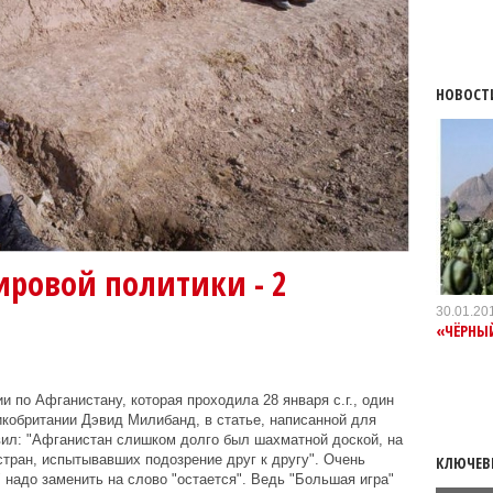
НОВОСТ
ровой политики - 2
30.01.20
«ЧЁРНЫ
 по Афганистану, которая проходила 28 января с.г., один
кобритании Дэвид Милибанд, в статье, написанной для
вил: "Афганистан слишком долго был шахматной доской, на
стран, испытывавших подозрение друг к другу". Очень
КЛЮЧЕВ
 надо заменить на слово "остается". Ведь "Большая игра"