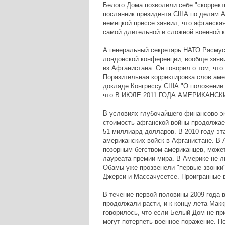
Белого Дома позволили себе "скоррект
посланник президента США по делам А
немецкой прессе заявил, что афганска
самой длительной и сложной военной 
А генеральный секретарь НАТО Расмус
лондонской конференции, вообще заяви
из Афганистана. Он говорил о том, что
Поразительная корректировка слов аме
докладе Конгрессу США "О положении де
что В ИЮЛЕ 2011 ГОДА АМЕРИКАНС
В условиях глубочайшего финансово-эк
стоимость афганской войны продолжает
51 миллиард долларов. В 2010 году эт
американских войск в Афганистане. В 
позорным бегством американцев, может
лауреата премии мира. В Америке не л
Обамы уже прозвенели "первые звонки
Джерси и Массачусетсе. Проигранные в
В течение первой половины 2009 года 
продолжали расти, и к концу лета Мак
говорилось, что если Белый Дом не п
могут потерпеть военное поражение. П