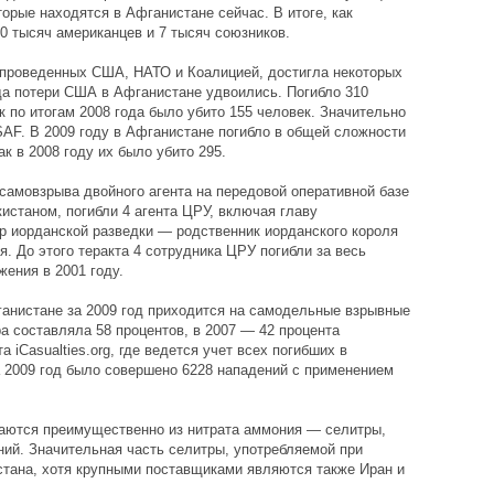
орые находятся в Афганистане сейчас. В итоге, как
0 тысяч американцев и 7 тысяч союзников.
 проведенных США, НАТО и Коалицией, достигла некоторых
ода потери США в Афганистане удвоились. Погибло 310
 по итогам 2008 года было убито 155 человек. Значительно
SAF. В 2009 году в Афганистане погибло в общей сложности
к в 2008 году их было убито 295.
 самовзрыва двойного агента на передовой оперативной базе
кистаном, погибли 4 агента ЦРУ, включая главу
р иорданской разведки — родственник иорданского короля
я. До этого теракта 4 сотрудника ЦРУ погибли за весь
ения в 2001 году.
анистане за 2009 год приходится на самодельные взрывные
ра составляла 58 процентов, в 2007 — 42 процента
а iCasualties.org, где ведется учет всех погибших в
за 2009 год было совершено 6228 нападений с применением
аются преимущественно из нитрата аммония — селитры,
ий. Значительная часть селитры, употребляемой при
стана, хотя крупными поставщиками являются также Иран и