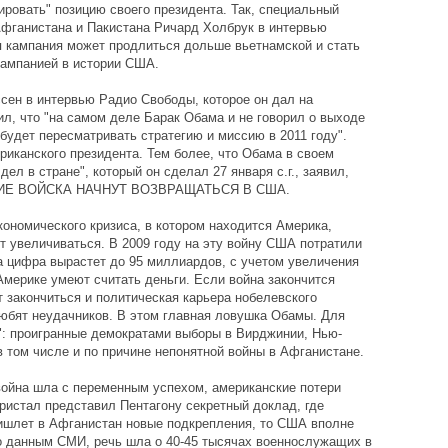
ировать" позицию своего президента. Так, специальный
фганистана и Пакистана Ричард Холбрук в интервью
я кампания может продлиться дольше вьетнамской и стать
кампанией в истории США.
сен в интервью Радио Свободы, которое он дал на
л, что "на самом деле Барак Обама и не говорил о выходе
 будет пересматривать стратегию и миссию в 2011 году".
риканского президента. Тем более, что Обама в своем
л в стране", который он сделал 27 января с.г., заявил,
КИЕ ВОЙСКА НАЧНУТ ВОЗВРАЩАТЬСЯ В США.
ономического кризиса, в котором находится Америка,
 увеличиваться. В 2009 году на эту войну США потратили
а цифра вырастет до 95 миллиардов, с учетом увеличения
Америке умеют считать деньги. Если война закончится
 закончиться и политическая карьера нобелевского
юбят неудачников. В этом главная ловушка Обамы. Для
": проигранные демократами выборы в Вирджинии, Нью-
 том числе и по причине непонятной войны в Афганистане.
война шла с переменным успехом, американские потери
кристал представил Пентагону секретный доклад, где
ришлет в Афганистан новые подкрепления, то США вполне
о данным СМИ, речь шла о 40-45 тысячах военнослужащих в