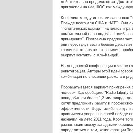
действительно продолжается. Достаточ
пригласили на нее ШОС как междунаро
Конфликт между игроками завел всю "
Прежде всего для США и НАТО. Они ли
"политических шахмат" началась игра в
сомнительный план подкупа Талибана 
примирения". Программа предполагает
они перестанут вести боевые действия
коалиции, откажутся от насилия, пооб
оборвут контакты с Аль-Каидой.
На лондонской конференции в числе г
реинтеграции. Авторы этой идеи говорят
комбинация по внесению раскола в ряд
Прорабатывается вариант примирения с
человек. Как сообщило "Radio Liberty 1
понадобиться более 1,3 миллиарда дол
хотят предложить работу и профессион
эффективности. Ведь талибы вряд ли за
практически уверены в своей победе п
назначил на лето 2011 года. Кроме того,
разногласия между западными официал
определиться с тем, какие фракции Та