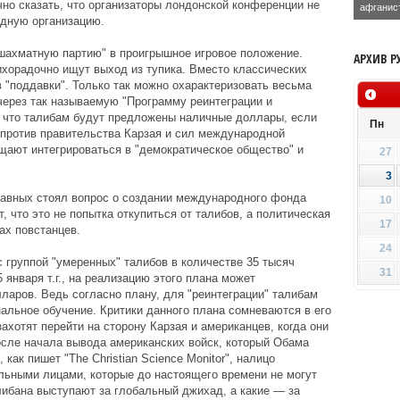
но сказать, что организаторы лондонской конференции не
афганис
дную организацию.
шахматную партию" в проигрышное игровое положение.
АРХИВ Р
хорадочно ищут выход из тупика. Вместо классических
 "поддавки". Только так можно охарактеризовать весьма
через так называемую "Программу реинтеграции и
, что талибам будут предложены наличные доллары, если
Пн
 против правительства Карзая и сил международной
ещают интегрироваться в "демократическое общество" и
27
3
лавных стоял вопрос о создании международного фонда
10
, что это не попытка откупиться от талибов, а политическая
17
ах повстанцев.
24
 группой "умеренных" талибов в количестве 35 тысяч
31
5 января т.г., на реализацию этого плана может
ларов. Ведь согласно плану, для "реинтеграции" талибам
альное обучение. Критики данного плана сомневаются в его
хотят перейти на сторону Карзая и американцев, когда они
осле начала вывода американских войск, который Обама
 как пишет "The Christian Science Monitor", налицо
ьными лицами, которые до настоящего времени не могут
либана выступают за глобальный джихад, а какие — за