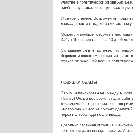
участие в политической жизни Афганис
наибольшую опасность для Коалиции, б
И самое главное. Возможен ли подкуп 
джихада против тех, кого считают окк
Можно ли вообще говорить в настоящий
Кабул 18 января с.г. — за 10 дней до 
Складывается впечатление, что лондо
бюрократического мероприятия: наметил
отрыве от реальной военно-политическ
ЛОВУШКА ОБАМЫ
Своим балансированием между миротвор
Пойнте) Обама все время ставит себя
двусмысленные решения. Как, например
быстро она ничего не сможет сделать?
через полтора года после ввода.
Довольно странная ситуация. Ее критик
конкретной даты вывода войск из Афга