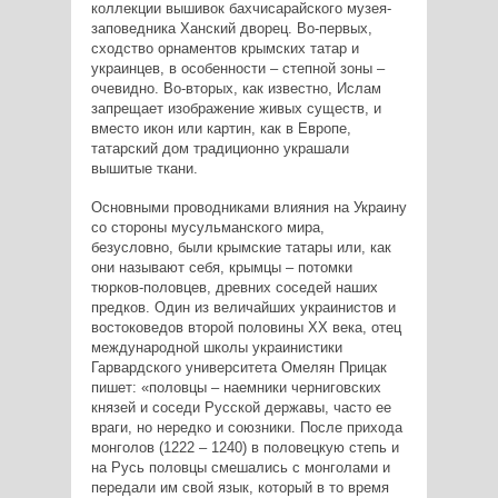
коллекции вышивок бахчисарайского музея-
заповедника Ханский дворец. Во-первых,
сходство орнаментов крымских татар и
украинцев, в особенности – степной зоны –
очевидно. Во-вторых, как известно, Ислам
запрещает изображение живых существ, и
вместо икон или картин, как в Европе,
татарский дом традиционно украшали
вышитые ткани.
Основными проводниками влияния на Украину
со стороны мусульманского мира,
безусловно, были крымские татары или, как
они называют себя, крымцы – потомки
тюрков-половцев, древних соседей наших
предков. Один из величайших украинистов и
востоковедов второй половины ХХ века, отец
международной школы украинистики
Гарвардского университета Омелян Прицак
пишет: «половцы – наемники черниговских
князей и соседи Русской державы, часто ее
враги, но нередко и союзники. После прихода
монголов (1222 – 1240) в половецкую степь и
на Русь половцы смешались с монголами и
передали им свой язык, который в то время