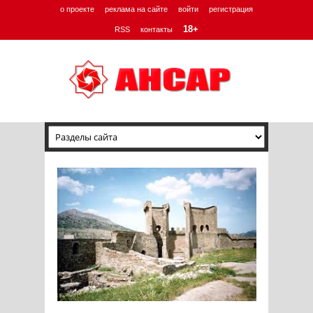
о проекте
реклама на сайте
войти
регистрация
18+
RSS
контакты