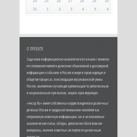
24
25
26
27
28
29
30
31
1
2
3
4
5
6
О ПРОЕКТЕ
Задачами информационно-аналитического канала с момента
его появления является донесение объективной и достоверной
информации о событиях в России и мире и происходящих в
обществе процессах, консолидация мусульманской уммы
России, выявление случаев дискриминации по религиозным
и национальным признакам, защита прав верующих.
«Ансар.Ru» имеет собственных корреспондентов в различных
регионах России и предлагает вниманию читателей как
оперативную новостную информацию, так и эксклюзивные
аналитические статьи, обзоры, религиозно-богословские
материалы, мнения известных экспертов по различным
вопросам.