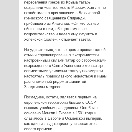
переселения греков из Крыма татары
сохранили «святое место Марии». Хан лично
позаботился о приглашении в Бахчисарай
греческого священника Спиранди,
прибывшего из Анатолии. «Он милостиво
обошелся с ним, обещал ему свое
покровительство и велел ему служить в
Успенской Скале», - отмечает газета.
Не удивительно, что во время прошлогодней
стычки спровоцированных экстремистски
настроенными силами татар со сторонниками
возрожденного Свято-Успенского монастыря,
совместными усилиями толпу утихомирили
настоятель православного монастыря и имам
расположенной рядом знаменитой
Занджирлы-медресе.
Последнее, кстати, является первым на
европейской территории бывшего СССР
высшим учебным заведением. Оно было
основано Менгли I Гиреем в 1501 году и
славилось в Европе и Османской империи,
как один из выдающихся университетов
своего времени.