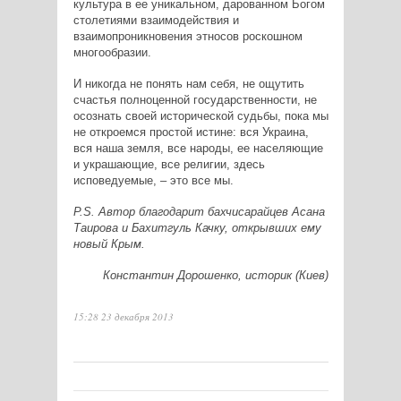
культура в ее уникальном, дарованном Богом
столетиями взаимодействия и
взаимопроникновения этносов роскошном
многообразии.
И никогда не понять нам себя, не ощутить
счастья полноценной государственности, не
осознать своей исторической судьбы, пока мы
не откроемся простой истине: вся Украина,
вся наша земля, все народы, ее населяющие
и украшающие, все религии, здесь
исповедуемые, – это все мы.
P.S. Автор благодарит бахчисарайцев Асана
Таирова и Бахитгуль Качку, открывших ему
новый Крым.
Константин Дорошенко, историк (Киев)
15:28 23 декабря 2013