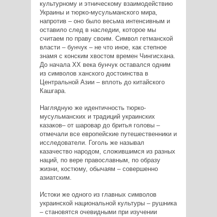
культурному и этническому взаимодействию
Украины и тюрко-мусульманского мира,
напротив – оно было весьма интенсивным и
оставило след в наследии, которое мы
считаем по праву своим. Символ гетманской
власти – бунчук – не что иное, как степное
знамя с конским хвостом времен Чингисхана.
До начала ХХ века бунчук оставался одним
из символов ханского достоинства в
Центральной Азии – вплоть до китайского
Кашгара.
Наглядную же идентичность тюрко-
мусульманских и традиций украинских
казаков– от шаровар до бритья головы –
отмечали все европейские путешественники и
исследователи. Гоголь же называл
казачество народом, сложившимся из разных
наций, по вере православным, по образу
жизни, костюму, обычаям – совершенно
азиатским.
Истоки же одного из главных символов
украинской национальной культуры – рушника
– становятся очевидными при изучении