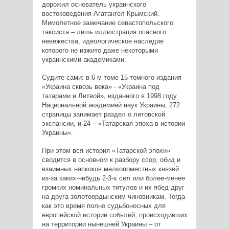
дорожил основатель украинского
востоковедения Агатангел Крымский.
Мимолетное замечание севастопольского
таксиста – лишь иллюстрация опасного
невежества, идеологическое наследие
которого не изжито даже некоторыми
украинскими академиками.
Судите сами: в 6-м томе 15-томного издания
«Украина сквозь века» - «Украина под
татарами и Литвой», изданного в 1998 году
Национальной академией наук Украины, 272
страницы занимает раздел о литовской
экспансии, и 24 – «Татарская эпоха в истории
Украины».
При этом вся история «Татарской эпохи»
сводится в основном к разбору ссор, обид и
взаимных наскоков мелкопоместных князей
из-за каких-нибудь 2-3-х сел или более-менее
громких номинальных титулов и их ябед друг
на друга золотоордынским чиновникам. Тогда
как это время полно судьбоносных для
европейской истории событий, происходивших
на территории нынешней Украины – от