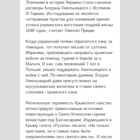
Этапными в истории Украины стали союзные
договоры Богдана Хмельницкого с Ислямом
III Гиреем. Исследование их является
«отправным пунктом для понимания причин
успеха украинского восстания поздней весны
1648 года», считает Омелян Прицак.
Когда украинский гетман обратился к хану за
помощью, тот получил письмо от султана
Ибрагима, требовавшего направить крымское
войско на помощь туркам в борьбе за о.
Мальта. И хан, сам проживший 7 лет в
Польше, решил поддержать Хмельницкого в
войне с ней. По некоторым данным, Богдан
Хмельницкий даже присутствовал на
мусульманских молитвах в ставке своего
союзника - крымского хана.
Религиозную терпимость Крымского ханства
иллюстрируют православные источники,
повествующие о Свято-Успенском горном
монастыре под Бахчисараем. Издающаяся в
Крыму газета «Русичи» писала: «Не только
христиане, но и самые ханы были
покровителями сего святого места». И после