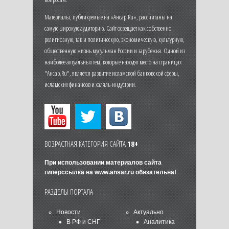
Материалы, публикуемые на «Ансар.Ru», рассчитаны на
самую широкую аудиторию. Сайт освещает как собственно
религиозную, так и политическую, экономическую, культурную,
общественную жизнь мусульман России и зарубежья. Одной из
наиболее актуальных тем, которые находят место на страницах
"Ансар.Ru", является развитие исламской банковской сферы,
исламских финансов и халяль-индустрии.
ВОЗРАСТНАЯ КАТЕГОРИЯ САЙТА
18+
При использовании материалов сайта
гиперссылка на
www.ansar.ru
обязательна!
РАЗДЕЛЫ ПОРТАЛА
Новости
Актуально
В РФ и СНГ
Аналитика