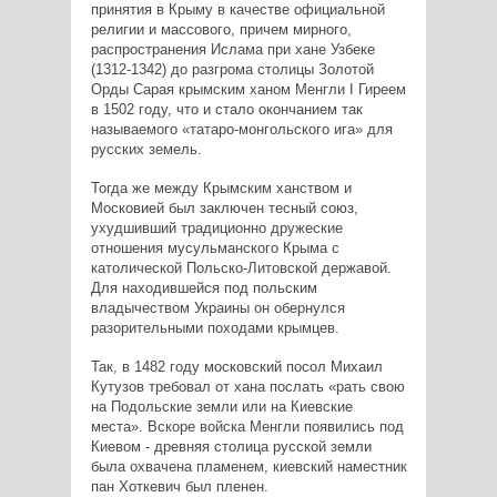
принятия в Крыму в качестве официальной
религии и массового, причем мирного,
распространения Ислама при хане Узбеке
(1312-1342) до разгрома столицы Золотой
Орды Сарая крымским ханом Менгли I Гиреем
в 1502 году, что и стало окончанием так
называемого «татаро-монгольского ига» для
русских земель.
Тогда же между Крымским ханством и
Московией был заключен тесный союз,
ухудшивший традиционно дружеские
отношения мусульманского Крыма с
католической Польско-Литовской державой.
Для находившейся под польским
владычеством Украины он обернулся
разорительными походами крымцев.
Так, в 1482 году московский посол Михаил
Кутузов требовал от хана послать «рать свою
на Подольские земли или на Киевские
места». Вскоре войска Менгли появились под
Киевом - древняя столица русской земли
была охвачена пламенем, киевский наместник
пан Хоткевич был пленен.