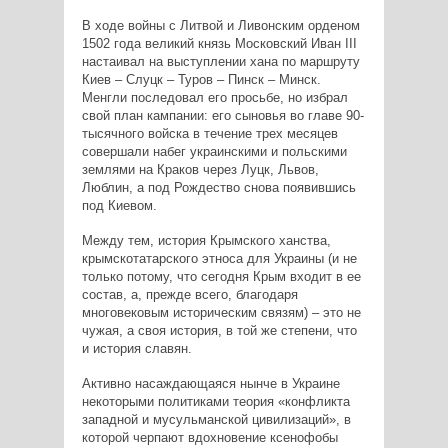
В ходе войны с Литвой и Ливонским орденом
1502 года великий князь Московский Иван III
настаивал на выступлении хана по маршруту
Киев – Слуцк – Туров – Пинск – Минск.
Менгли последовал его просьбе, но избрал
свой план кампании: его сыновья во главе 90-
тысячного войска в течение трех месяцев
совершали набег украинскими и польскими
землями на Краков через Луцк, Львов,
Люблин, а под Рождество снова появившись
под Киевом.
Между тем, история Крымского ханства,
крымскотатарского этноса для Украины (и не
только потому, что сегодня Крым входит в ее
состав, а, прежде всего, благодаря
многовековым историческим связям) – это не
чужая, а своя история, в той же степени, что
и история славян.
Активно насаждающаяся нынче в Украине
некоторыми политиками теория «конфликта
западной и мусульманской цивилизаций», в
которой черпают вдохновение ксенофобы