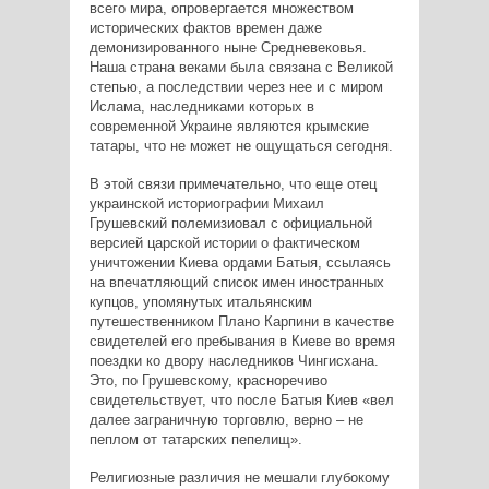
всего мира, опровергается множеством
исторических фактов времен даже
демонизированного ныне Средневековья.
Наша страна веками была связана с Великой
степью, а последствии через нее и с миром
Ислама, наследниками которых в
современной Украине являются крымские
татары, что не может не ощущаться сегодня.
В этой связи примечательно, что еще отец
украинской историографии Михаил
Грушевский полемизиовал с официальной
версией царской истории о фактическом
уничтожении Киева ордами Батыя, ссылаясь
на впечатляющий список имен иностранных
купцов, упомянутых итальянским
путешественником Плано Карпини в качестве
свидетелей его пребывания в Киеве во время
поездки ко двору наследников Чингисхана.
Это, по Грушевскому, красноречиво
свидетельствует, что после Батыя Киев «вел
далее заграничную торговлю, верно – не
пеплом от татарских пепелищ».
Религиозные различия не мешали глубокому