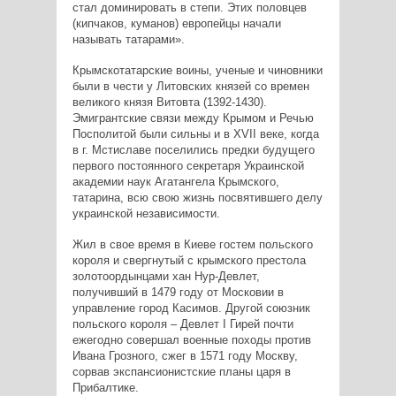
стал доминировать в степи. Этих половцев
(кипчаков, куманов) европейцы начали
называть татарами».
Крымскотатарские воины, ученые и чиновники
были в чести у Литовских князей со времен
великого князя Витовта (1392-1430).
Эмигрантские связи между Крымом и Речью
Посполитой были сильны и в XVII веке, когда
в г. Мстиславе поселились предки будущего
первого постоянного секретаря Украинской
академии наук Агатангела Крымского,
татарина, всю свою жизнь посвятившего делу
украинской независимости.
Жил в свое время в Киеве гостем польского
короля и свергнутый с крымского престола
золотоордынцами хан Нур-Девлет,
получивший в 1479 году от Московии в
управление город Касимов. Другой союзник
польского короля – Девлет I Гирей почти
ежегодно совершал военные походы против
Ивана Грозного, сжег в 1571 году Москву,
сорвав экспансионистские планы царя в
Прибалтике.