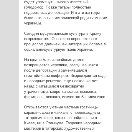
будет упомянуть широко известный
голодомор. Позже татары полностью
подверглись депортации. И в эти же годы
были высланы с исторической родины многие
украинцы.
Сегодня мусульманская культура в Крыму
возрождается. Она тесно переплетена с
процессом дальнейшей интеграции Ислама в
социально-культурную ткань Украины.
На крыши Бахчисарайских домов
возвращается черепица, разрушавшаяся
после депортации и заменявшаяся
незатейливым шифером. Возрождаются сады
и народные ремесла, еще несколько лет
назад считавшиеся безвозвратно
утраченными: ковроткачество, вышивка,
филигрань, чеканка, искусство башмачников.
Открываются уютные частные гостиницы,
караван-сараи и чайханы с превосходным
татарским кофе, какого не найдешь ни в
Киеве, ни в Стамбуле. Творения народных
мастеров в татарских художественных