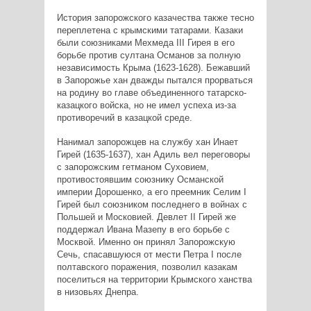
История запорожского казачества также тесно
переплетена с крымскими татарами. Казаки
были союзниками Мехмеда III Гирея в его
борьбе против султана Османов за полную
независимость Крыма (1623-1628). Бежавший
в Запорожье хан дважды пытался прорваться
на родину во главе объединенного татарско-
казацкого войска, но не имел успеха из-за
противоречий в казацкой среде.
Нанимал запорожцев на службу хан Инает
Гирей (1635-1637), хан Адиль вел переговоры
с запорожским гетманом Суховием,
противостоявшим союзнику Османской
империи Дорошенко, а его преемник Селим I
Гирей был союзником последнего в войнах с
Польшей и Московией. Девлет II Гирей же
поддержал Ивана Мазепу в его борьбе с
Москвой. Именно он принял Запорожскую
Сечь, спасавшуюся от мести Петра I после
полтавского поражения, позволил казакам
поселиться на территории Крымского ханства
в низовьях Днепра.