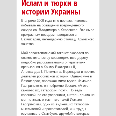
Ислам и тюрки в
истории Украины
В апреле 2009 года мне посчастливилось
побывать на освящении возрожденного
собора св. Владимира в Херсонесе. Это было
прекрасным поводом наведаться в
Бахчисарай, легендарную столицу Крымского
ханства.
Мой севастопольский таксист оказался по
совместительству краеведом, всю дорогу
подробно рассказывавшим о перипетиях
пребывания в Крыму Екатерины II,
Александра I, Потемкина, Воронцова и прочих
деятелей российской истории. Однако уже в
Бахчисарае, проезжая мимо музея Исмаила
Гаспринского, он небрежно бросил: «А это –
какой-то их, татарский, поэт». Но ведь
коренной, по его уверениям, житель Крыма не
мог не знать о том – кто такой Исмаил
Гаспринский, один из виднейших татарских
мыслителей и просветителей, чьи труды
изучались в Стамбуле, дружбой с которым