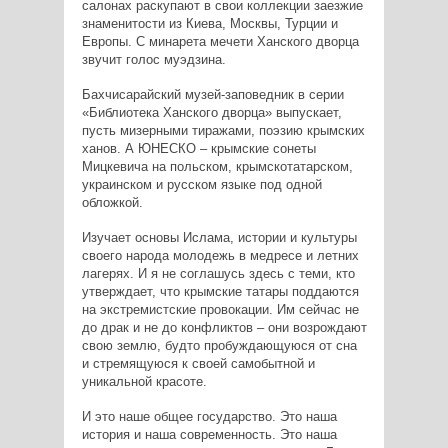
салонах раскупают в свои коллекции заезжие
знаменитости из Киева, Москвы, Турции и
Европы. С минарета мечети Ханского дворца
звучит голос муэдзина.
Бахчисарайский музей-заповедник в серии
«Библиотека Ханского дворца» выпускает,
пусть мизерными тиражами, поэзию крымских
ханов. А ЮНЕСКО – крымские сонеты
Мицкевича на польском, крымскотатарском,
украинском и русском языке под одной
обложкой.
Изучает основы Ислама, истории и культуры
своего народа молодежь в медресе и летних
лагерях. И я не соглашусь здесь с теми, кто
утверждает, что крымские татары поддаются
на экстремистские провокации. Им сейчас не
до драк и не до конфликтов – они возрождают
свою землю, будто пробуждающуюся от сна
и стремящуюся к своей самобытной и
уникальной красоте.
И это наше общее государство. Это наша
история и наша современность. Это наша