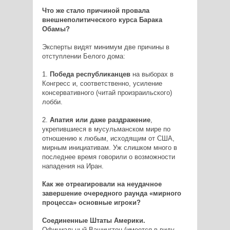
Что же стало причиной провала
внешнеполитического курса Барака
Обамы?
Эксперты видят минимум две причины в
отступлении Белого дома:
1.
Победа республиканцев
на выборах в
Конгресс и, соответственно, усиление
консервативного (читай произраильского)
лобби.
2.
Апатия или даже раздражение
,
укрепившиеся в мусульманском мире по
отношению к любым, исходящим от США,
мирным инициативам. Уж слишком много в
последнее время говорили о возможности
нападения на Иран.
Как же отреагировали на неудачное
завершение очередного раунда «мирного
процесса» основные игроки?
Соединенные Штаты Америки.
Официальный Вашингтон (имеется в виду