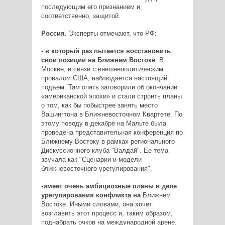
последующим его признанием и,
соответственно, защитой.
Россия.
Экcперты отмечают, что РФ:
-
в который раз пытается восстановить
свои позиции на Ближнем Востоке
. В
Москве, в связи с внешнеполитическим
провалом США, наблюдается настоящий
подъем. Там опять заговорили об окончании
«американской эпохи» и стали строить планы
о том, как бы побыстрее занять место
Вашингтона в Ближневосточном Квартете. По
этому поводу в декабре на Мальте была
проведена представительная конференция по
Ближнему Востоку в рамках регионального
Дискуссионного клуба "Валдай". Ее тема
звучала как "Сценарии и модели
ближневосточного урегулирования".
-
имеет очень амбициозные планы в деле
урегулирования конфликта на
Ближнем
Востоке. Иными словами, она хочет
возглавить этот процесс и, таким образом,
поднабрать очков на международной арене.