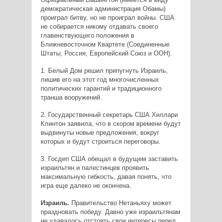
демократическая администрация Обамы)
проиграл битву, но не проиграл войны. США
не собирается никому отдавать своего
главенствующего положения в
Ближневосточном Квартете (Соединенные
Штаты, Россия, Европейский Союз и ООН).
1. Белый Дом решил припугнуть Израиль,
лишив его на этот год многочисленных
политических гарантий и традиционного
транша вооружений.
2. Государственный секретарь США Хиллари
Клинтон заявила, что в скором времени будут
выдвинуты новые предложения, вокруг
которых и будут строиться переговоры.
3. Госдеп США обещал в будущем заставить
израильтян и палестинцев проявить
максимальную гибкость, давая понять, что
игра еще далеко не окончена.
Израиль.
Правительство Нетаньяху может
праздновать победу. Давно уже израильтянам
не удавалось отстоять свои интересы перед