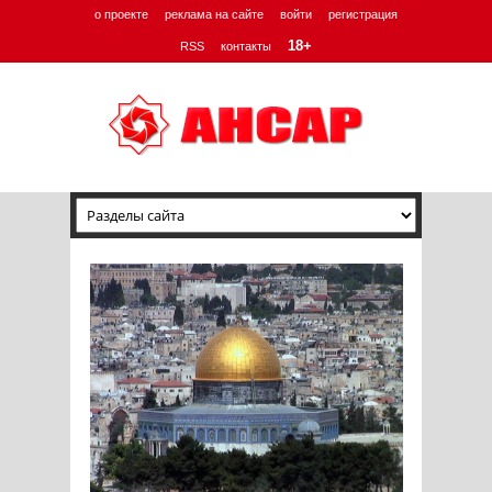
о проекте
реклама на сайте
войти
регистрация
18+
RSS
контакты