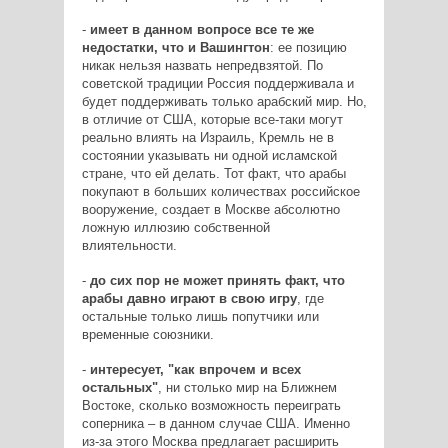
-
имеет в данном вопросе все те же
недостатки, что и Вашингтон
: ее позицию
никак нельзя назвать непредвзятой. По
советской традиции Россия поддерживала и
будет поддерживать только арабский мир. Но,
в отличие от США, которые все-таки могут
реально влиять на Израиль, Кремль не в
состоянии указывать ни одной исламской
стране, что ей делать. Тот факт, что арабы
покупают в больших количествах российское
вооружение, создает в Москве абсолютно
ложную иллюзию собственной
влиятельности.
-
до сих пор не может принять факт, что
арабы давно играют в свою игру
, где
остальные только лишь попутчики или
временные союзники.
-
интересует, "как впрочем и всех
остальных"
, ни столько мир на Ближнем
Востоке, сколько возможность переиграть
соперника – в данном случае США. Именно
из-за этого Москва предлагает расширить