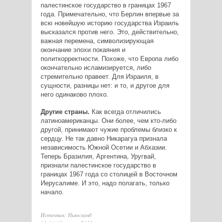
палестинское государство в границах 1967
года. Примечательно, что Берлин впервые за
всю новейшую историю государства Израиль
высказался против него. Это, действительно,
важная перемена, символизирующая
окончание эпохи покаяния и
политкорректности. Похоже, что Европа либо
окончательно исламизируется, либо
стремительно правеет. Для Израиля, в
сущности, разницы нет: и то, и другое для
него одинаково плохо.
Другие страны.
Как всегда отличились
латиноамериканцы. Они более, чем кто-либо
другой, принимают чужие проблемы близко к
сердцу. Не так давно Никарагуа признала
независимость Южной Осетии и Абхазии.
Теперь Бразилия, Аргентина, Уругвай,
признали палестинское государство в
границах 1967 года со столицей в Восточном
Иерусалиме. И это, надо полагать, только
начало.
Источник: Ньюсланд