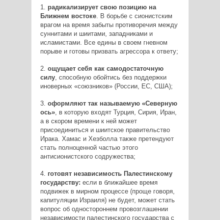
1.
радикализирует свою позицию на
Ближнем востоке
. В борьбе с сионистским
врагом на время забыты противоречия между
суннитами и шиитами, западниками и
исламистами. Все едины в своем гневном
порыве и готовы призвать агрессора к ответу;
2.
ощущает себя как самодостаточную
силу
, способную обойтись без поддержки
иноверных «союзников» (России, ЕС, США);
3.
оформляют так называемую «Северную
ось»
, в которую входят Турция, Сирия, Иран,
а в скором времени к ней может
присоединиться и шиитское правительство
Ирака. Хамас и Хезболла также претендуют
стать полноценной частью этого
антисионистского содружества;
4.
готовят независимость Палестинскому
государству:
если в ближайшее время
подвижек в мирном процессе (проще говоря,
капитуляции Израиля) не будет, может стать
вопрос об одностороннем провозглашении
независимости палестинского государства с