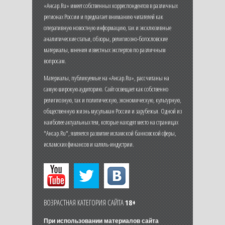
«Ансар.Ru» имеет собственных корреспондентов в различных
регионах России и предлагает вниманию читателей как
оперативную новостную информацию, так и эксклюзивные
аналитические статьи, обзоры, религиозно-богословские
материалы, мнения известных экспертов по различным
вопросам.
Материалы, публикуемые на «Ансар.Ru», рассчитаны на
самую широкую аудиторию. Сайт освещает как собственно
религиозную, так и политическую, экономическую, культурную,
общественную жизнь мусульман России и зарубежья. Одной из
наиболее актуальных тем, которые находят место на страницах
"Ансар.Ru", является развитие исламской банковской сферы,
исламских финансов и халяль-индустрии.
ВОЗРАСТНАЯ КАТЕГОРИЯ САЙТА
18+
При использовании материалов сайта