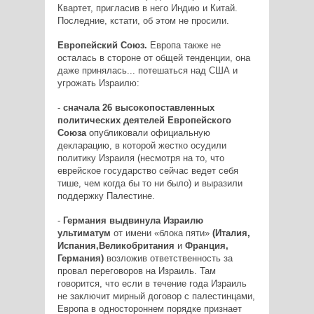
Квартет, пригласив в него Индию и Китай.
Последние, кстати, об этом не просили.
Европейский Союз.
Европа также не
осталась в стороне от общей тенденции, она
даже принялась... потешаться над США и
угрожать Израилю:
-
сначала 26 высокопоставленных
политических деятелей Европейского
Союза
опубликовали официальную
декларацию, в которой жестко осудили
политику Израиля (несмотря на то, что
еврейское государство сейчас ведет себя
тише, чем когда бы то ни было) и выразили
поддержку Палестине.
-
Германия выдвинула Израилю
ультиматум
от имени «блока пяти»
(Италия,
Испания,Великобритания
и
Франция,
Германия)
возложив ответственность за
провал переговоров на Израиль. Там
говорится, что если в течение года Израиль
не заключит мирный договор с палестинцами,
Европа в одностороннем порядке признает