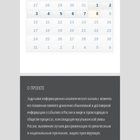
27
28
29
30
31
1
2
3
4
5
6
7
8
9
10
11
12
13
14
15
16
17
18
19
20
21
22
23
24
25
26
27
28
29
30
31
1
2
3
4
5
6
О ПРОЕКТЕ
Задачами информационно-аналитического канала с момента
его появления является донесение объективной и достоверной
информации о событиях в России и мире и происходящих в
обществе процессах, консолидация мусульманской уммы
России, выявление случаев дискриминации по религиозным
и национальным признакам, защита прав верующих.