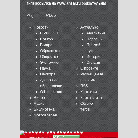
гиперссылка на
www.ansar.ru
обязательна!
РАЗДЕЛЫ ПОРТАЛА
Новости
Актуально
В РФ и СНГ
Аналитика
Собкор
Персоны
В мире
Прямой
Образование
путь
Общество
История
Экономика
Онлайн
Наука
О проекте
Палитра
Размещение
Здоровый
рекламы
образ жизни
RSS
Объявления
Контакты
Видео
Карта сайта
Аудио
Облако
Библиотека
тегов
Фотогалерея