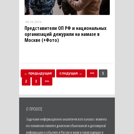
08.10.2014
Представители ОП РФ и национальных
организаций дежурили на намазе в
Москве (+Фото)
← предыдущая
следущая →
<<
1
2
3
>>
О ПРОЕКТЕ
Задачами информационно-аналитического канала с момента
его появления является донесение объективной и достоверной
информации о событиях в России и мире и происходящих в