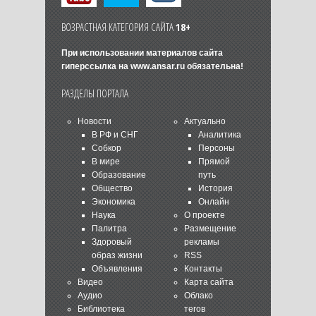
ВОЗРАСТНАЯ КАТЕГОРИЯ САЙТА
18+
При использовании материалов сайта
гиперссылка на
www.ansar.ru
обязательна!
РАЗДЕЛЫ ПОРТАЛА
Новости
Актуально
В РФ и СНГ
Аналитика
Собкор
Персоны
В мире
Прямой
Образование
путь
Общество
История
Экономика
Онлайн
Наука
О проекте
Палитра
Размещение
Здоровый
рекламы
образ жизни
RSS
Объявления
Контакты
Видео
Карта сайта
Аудио
Облако
Библиотека
тегов