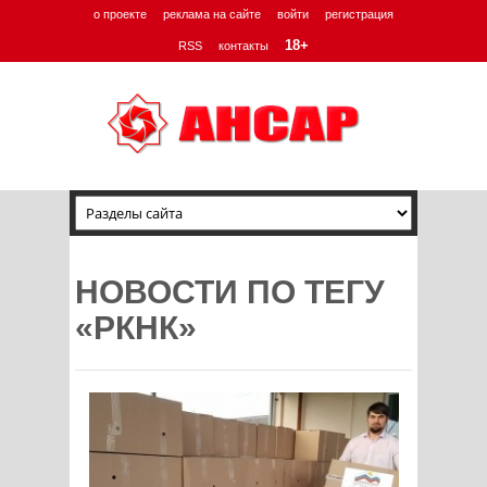
о проекте
реклама на сайте
войти
регистрация
18+
RSS
контакты
НОВОСТИ ПО ТЕГУ
«РКНК»