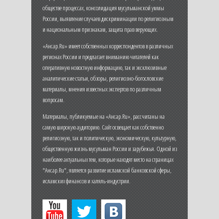
обществе процессах, консолидация мусульманской уммы
России, выявление случаев дискриминации по религиозным
и национальным признакам, защита прав верующих.
«Ансар.Ru» имеет собственных корреспондентов в различных
регионах России и предлагает вниманию читателей как
оперативную новостную информацию, так и эксклюзивные
аналитические статьи, обзоры, религиозно-богословские
материалы, мнения известных экспертов по различным
вопросам.
Материалы, публикуемые на «Ансар.Ru», рассчитаны на
самую широкую аудиторию. Сайт освещает как собственно
религиозную, так и политическую, экономическую, культурную,
общественную жизнь мусульман России и зарубежья. Одной из
наиболее актуальных тем, которые находят место на страницах
"Ансар.Ru", является развитие исламской банковской сферы,
исламских финансов и халяль-индустрии.