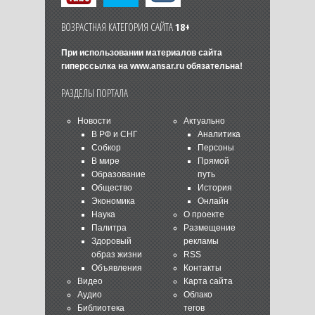
ВОЗРАСТНАЯ КАТЕГОРИЯ САЙТА
18+
При использовании материалов сайта
гиперссылка на
www.ansar.ru
обязательна!
РАЗДЕЛЫ ПОРТАЛА
Новости
Актуально
В РФ и СНГ
Аналитика
Собкор
Персоны
В мире
Прямой
Образование
путь
Общество
История
Экономика
Онлайн
Наука
О проекте
Палитра
Размещение
Здоровый
рекламы
образ жизни
RSS
Объявления
Контакты
Видео
Карта сайта
Аудио
Облако
Библиотека
тегов