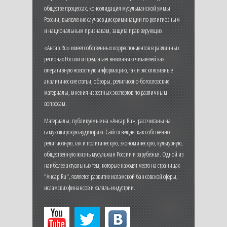
обществе процессах, консолидация мусульманской уммы
России, выявление случаев дискриминации по религиозным
и национальным признакам, защита прав верующих.
«Ансар.Ru» имеет собственных корреспондентов в различных
регионах России и предлагает вниманию читателей как
оперативную новостную информацию, так и эксклюзивные
аналитические статьи, обзоры, религиозно-богословские
материалы, мнения известных экспертов по различным
вопросам.
Материалы, публикуемые на «Ансар.Ru», рассчитаны на
самую широкую аудиторию. Сайт освещает как собственно
религиозную, так и политическую, экономическую, культурную,
общественную жизнь мусульман России и зарубежья. Одной из
наиболее актуальных тем, которые находят место на страницах
"Ансар.Ru", является развитие исламской банковской сферы,
исламских финансов и халяль-индустрии.