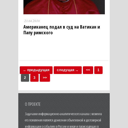
23.04.2010
Американец подал в суд на Ватикан и
Папу римского
← предыдущая
следущая →
<<
1
2
3
>>
О ПРОЕКТЕ
Задачами информационно-аналитического канала с момента
его появления является донесение объективной и достоверной
информации о событиях в России и мире и происходящих в