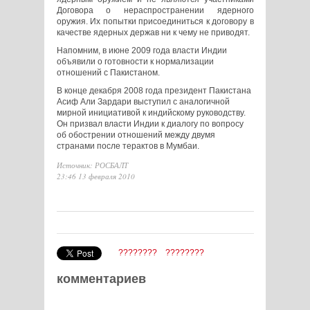
Договора о нераспространении ядерного
оружия. Их попытки присоединиться к договору в
качестве ядерных держав ни к чему не приводят.
Напомним, в июне 2009 года власти Индии
объявили о готовности к нормализации
отношений с Пакистаном.
В конце декабря 2008 года президент Пакистана
Асиф Али Зардари выступил с аналогичной
мирной инициативой к индийскому руководству.
Он призвал власти Индии к диалогу по вопросу
об обострении отношений между двумя
странами после терактов в Мумбаи.
Источник: РОСБАЛТ
23:46 13 февраля 2010
????????
????????
комментариев