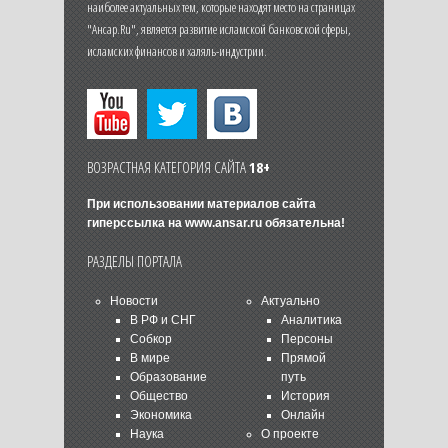
наиболее актуальных тем, которые находят место на страницах
"Ансар.Ru", является развитие исламской банковской сферы,
исламских финансов и халяль-индустрии.
ВОЗРАСТНАЯ КАТЕГОРИЯ САЙТА
18+
При использовании материалов сайта
гиперссылка на
www.ansar.ru
обязательна!
РАЗДЕЛЫ ПОРТАЛА
Новости
Актуально
В РФ и СНГ
Аналитика
Собкор
Персоны
В мире
Прямой
Образование
путь
Общество
История
Экономика
Онлайн
Наука
О проекте