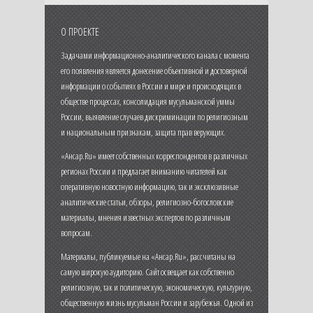
О ПРОЕКТЕ
Задачами информационно-аналитического канала с момента
его появления является донесение объективной и достоверной
информации о событиях в России и мире и происходящих в
обществе процессах, консолидация мусульманской уммы
России, выявление случаев дискриминации по религиозным
и национальным признакам, защита прав верующих.
«Ансар.Ru» имеет собственных корреспондентов в различных
регионах России и предлагает вниманию читателей как
оперативную новостную информацию, так и эксклюзивные
аналитические статьи, обзоры, религиозно-богословские
материалы, мнения известных экспертов по различным
вопросам.
Материалы, публикуемые на «Ансар.Ru», рассчитаны на
самую широкую аудиторию. Сайт освещает как собственно
религиозную, так и политическую, экономическую, культурную,
общественную жизнь мусульман России и зарубежья. Одной из