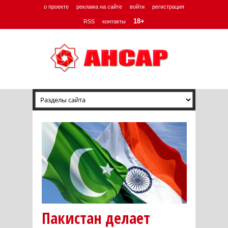
о проекте
реклама на сайте
войти
регистрация
18+
RSS
контакты
Пакистан делает