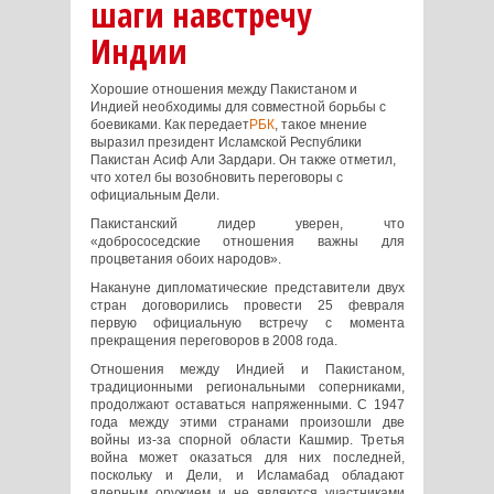
шаги навстречу
Индии
Хорошие отношения между Пакистаном и
Индией необходимы для совместной борьбы с
боевиками. Как передает
РБК
, такое мнение
выразил президент Исламской Республики
Пакистан Асиф Али Зардари. Он также отметил,
что хотел бы возобновить переговоры с
официальным Дели.
Пакистанский лидер уверен, что
«добрососедские отношения важны для
процветания обоих народов».
Накануне дипломатические представители двух
стран договорились провести 25 февраля
первую официальную встречу с момента
прекращения переговоров в 2008 года.
Отношения между Индией и Пакистаном,
традиционными региональными соперниками,
продолжают оставаться напряженными. С 1947
года между этими странами произошли две
войны из-за спорной области Кашмир. Третья
война может оказаться для них последней,
поскольку и Дели, и Исламабад обладают
ядерным оружием и не являются участниками