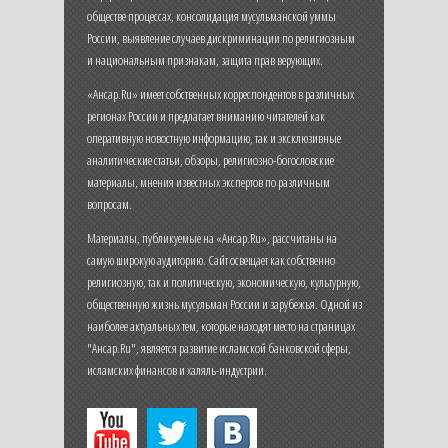
обществе процессах, консолидация мусульманской уммы
России, выявление случаев дискриминации по религиозным
и национальным признакам, защита прав верующих.
«Ансар.Ru» имеет собственных корреспондентов в различных
регионах России и предлагает вниманию читателей как
оперативную новостную информацию, так и эксклюзивные
аналитические статьи, обзоры, религиозно-богословские
материалы, мнения известных экспертов по различным
вопросам.
Материалы, публикуемые на «Ансар.Ru», рассчитаны на
самую широкую аудиторию. Сайт освещает как собственно
религиозную, так и политическую, экономическую, культурную,
общественную жизнь мусульман России и зарубежья. Одной из
наиболее актуальных тем, которые находят место на страницах
"Ансар.Ru", является развитие исламской банковской сферы,
исламских финансов и халяль-индустрии.