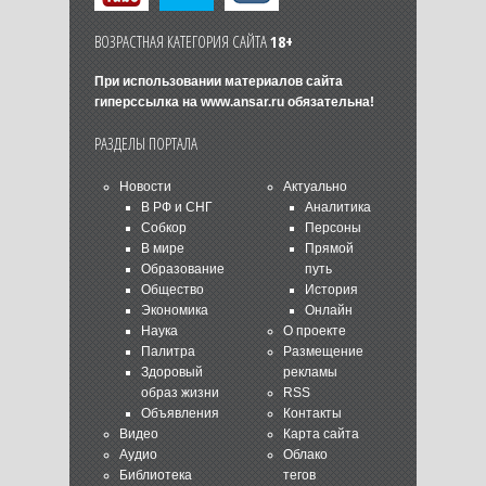
ВОЗРАСТНАЯ КАТЕГОРИЯ САЙТА
18+
При использовании материалов сайта
гиперссылка на
www.ansar.ru
обязательна!
РАЗДЕЛЫ ПОРТАЛА
Новости
Актуально
В РФ и СНГ
Аналитика
Собкор
Персоны
В мире
Прямой
Образование
путь
Общество
История
Экономика
Онлайн
Наука
О проекте
Палитра
Размещение
Здоровый
рекламы
образ жизни
RSS
Объявления
Контакты
Видео
Карта сайта
Аудио
Облако
Библиотека
тегов