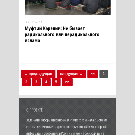
13.12.2013
Муфтий Карелии: Не бывает
радикального или нерадикального
ислама
← предыдущая
следущая →
<<
1
2
3
4
5
>>
О ПРОЕКТЕ
Задачами информационно-аналитического канала с момента
его появления является донесение объективной и достоверной
информации о событиях в России и мире и происходящих в