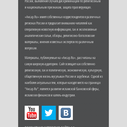
России, выявление случаев дискриминации по религиозным
и национальным признакам, защита прав верующих.
«Ансар.Ru» имеет собственных корреспондентов в различных
регионах России и предлагает вниманию читателей как
оперативную новостную информацию, так и эксклюзивные
аналитические статьи, обзоры, религиозно-богословские
материалы, мнения известных экспертов по различным
вопросам.
Материалы, публикуемые на «Ансар.Ru», рассчитаны на
самую широкую аудиторию. Сайт освещает как собственно
религиозную, так и политическую, экономическую, культурную,
общественную жизнь мусульман России и зарубежья. Одной из
наиболее актуальных тем, которые находят место на страницах
"Ансар.Ru", является развитие исламской банковской сферы,
исламских финансов и халяль-индустрии.