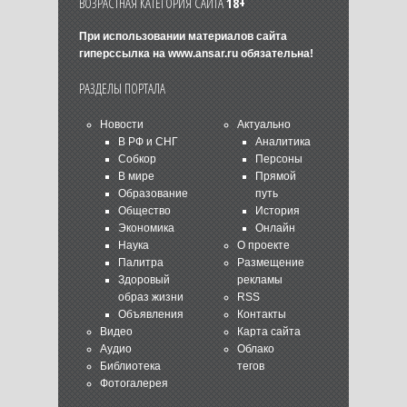
ВОЗРАСТНАЯ КАТЕГОРИЯ САЙТА
18+
При использовании материалов сайта
гиперссылка на
www.ansar.ru
обязательна!
РАЗДЕЛЫ ПОРТАЛА
Новости
Актуально
В РФ и СНГ
Аналитика
Собкор
Персоны
В мире
Прямой
Образование
путь
Общество
История
Экономика
Онлайн
Наука
О проекте
Палитра
Размещение
Здоровый
рекламы
образ жизни
RSS
Объявления
Контакты
Видео
Карта сайта
Аудио
Облако
Библиотека
тегов
Фотогалерея