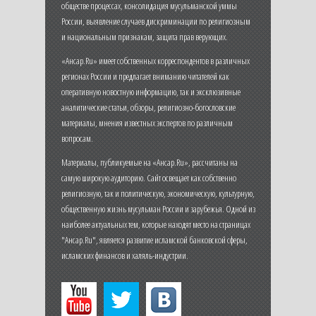
обществе процессах, консолидация мусульманской уммы
России, выявление случаев дискриминации по религиозным
и национальным признакам, защита прав верующих.
«Ансар.Ru» имеет собственных корреспондентов в различных
регионах России и предлагает вниманию читателей как
оперативную новостную информацию, так и эксклюзивные
аналитические статьи, обзоры, религиозно-богословские
материалы, мнения известных экспертов по различным
вопросам.
Материалы, публикуемые на «Ансар.Ru», рассчитаны на
самую широкую аудиторию. Сайт освещает как собственно
религиозную, так и политическую, экономическую, культурную,
общественную жизнь мусульман России и зарубежья. Одной из
наиболее актуальных тем, которые находят место на страницах
"Ансар.Ru", является развитие исламской банковской сферы,
исламских финансов и халяль-индустрии.