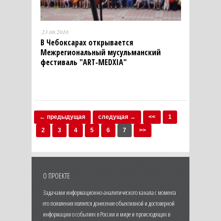
23.08.2010
В Чебоксарах открывается
Межрегиональный мусульманский
фестиваль "ART-MEDXIA"
← предыдущая
следущая →
<<
1
2
3
4
5
6
7
>>
О ПРОЕКТЕ
Задачами информационно-аналитического канала с момента
его появления является донесение объективной и достоверной
информации о событиях в России и мире и происходящих в