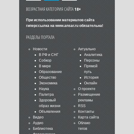
ВОЗРАСТНАЯ КАТЕГОРИЯ САЙТА
18+
При использовании материалов сайта
гиперссылка на
www.ansar.ru
обязательна!
РАЗДЕЛЫ ПОРТАЛА
Новости
Актуально
В РФ и СНГ
Аналитика
Собкор
Персоны
В мире
Прямой
Образование
путь
Общество
История
Экономика
Онлайн
Наука
О проекте
Палитра
Размещение
Здоровый
рекламы
образ жизни
RSS
Объявления
Контакты
Видео
Карта сайта
Аудио
Облако
Библиотека
тегов