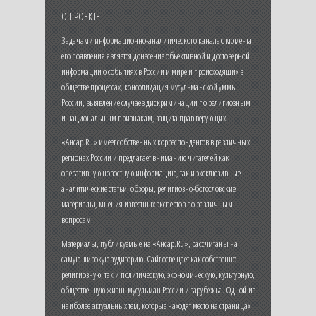
О ПРОЕКТЕ
Задачами информационно-аналитического канала с момента
его появления является донесение объективной и достоверной
информации о событиях в России и мире и происходящих в
обществе процессах, консолидация мусульманской уммы
России, выявление случаев дискриминации по религиозным
и национальным признакам, защита прав верующих.
«Ансар.Ru» имеет собственных корреспондентов в различных
регионах России и предлагает вниманию читателей как
оперативную новостную информацию, так и эксклюзивные
аналитические статьи, обзоры, религиозно-богословские
материалы, мнения известных экспертов по различным
вопросам.
Материалы, публикуемые на «Ансар.Ru», рассчитаны на
самую широкую аудиторию. Сайт освещает как собственно
религиозную, так и политическую, экономическую, культурную,
общественную жизнь мусульман России и зарубежья. Одной из
наиболее актуальных тем, которые находят место на страницах