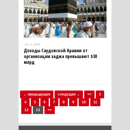
30.11.2009
Доходы Саудовской Аравии от
организации хаджа превышают $30
млрд
← предыдущая
следущая →
<<
3
4
5
6
7
8
9
10
11
12
13
>>