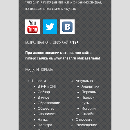
"Ансар.Ru", является развитие исламской банковской сферы,
исламских финансов и халяль-индустрии.
ВОЗРАСТНАЯ КАТЕГОРИЯ САЙТА
18+
При использовании материалов сайта
гиперссылка на
www.ansar.ru
обязательна!
РАЗДЕЛЫ ПОРТАЛА
Новости
Актуально
В РФ и СНГ
Аналитика
Собкор
Персоны
В мире
Прямой
Образование
путь
Общество
История
Экономика
Онлайн
Наука
О проекте
Палитра
Размещение