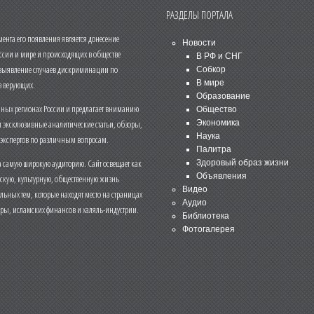
РАЗДЕЛЫ ПОРТАЛА
нта его появления является донесение
Новости
ссии и мире и происходящих в обществе
В РФ и СНГ
 выявление случаев дискриминации по
Собкор
В мире
 верующих.
Образование
чных регионах России и предлагает вниманию
Общество
и эксклюзивные аналитические статьи, обзоры,
Экономика
Наука
 экспертов по различным вопросам.
Палитра
 самую широкую аудиторию. Сайт освещает как
Здоровый образ жизни
Объявления
ескую, культурную, общественную жизнь
Видео
льных тем, которые находят место на страницах
Аудио
еры, исламских финансов и халяль-индустрии.
Библиотека
Фотогалерея