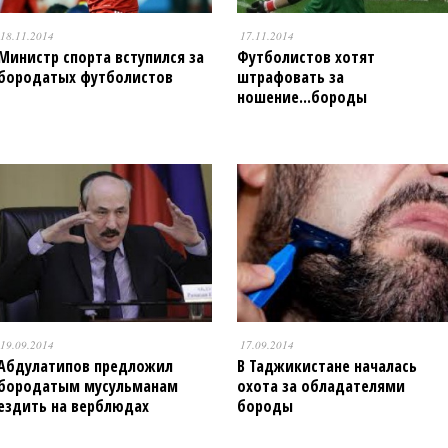
18.11.2014
17.11.2014
Министр спорта вступился за
Футболистов хотят
бородатых футболистов
штрафовать за
ношение...бороды
19.09.2014
17.09.2014
Абдулатипов предложил
В Таджикистане началась
бородатым мусульманам
охота за обладателями
ездить на верблюдах
бороды