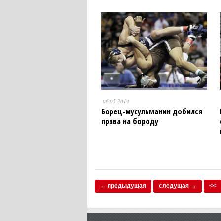
06.05.2014
Борец-мусульманин добился
права на бороду
← предыдущая
следущая →
<<