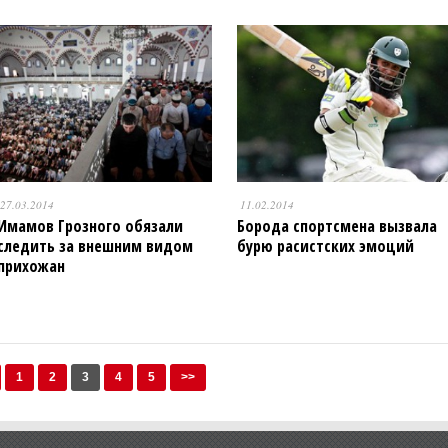
27.03.2014
11.02.2014
Имамов Грозного обязали
Борода спортсмена вызвала
следить за внешним видом
бурю расистских эмоций
прихожан
1
2
3
4
5
>>