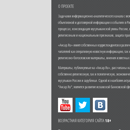
О ПРОЕКТЕ
Задачами информационно-аналитического канала с моме
объективной и достоверной информации о событиях в Ро
процессах, консолидация мусульманской уммы России,
религиозным и национальным признакам, защита прав
«Ансар.Ru» имеет собственных корреспондентов в разли
читателей как оперативную новостную информацию, так 
религиозно-богословские материалы, мнения известных
Материалы, публикуемые на «Ансар.Ru», рассчитаны на
собственно религиозную, так и политическую, экономич
мусульман России и зарубежья. Одной из наиболее актуа
"Ансар.Ru", является развитие исламской банковской сф
ВОЗРАСТНАЯ КАТЕГОРИЯ САЙТА
18+