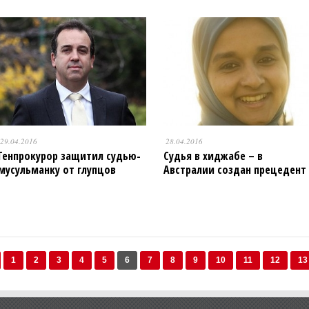
29.04.2016
28.04.2016
Генпрокурор защитил судью-
Судья в хиджабе – в
мусульманку от глупцов
Австралии создан прецедент
1
2
3
4
5
6
7
8
9
10
11
12
13