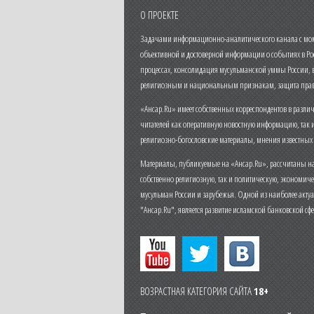
О ПРОЕКТЕ
Задачами информационно-аналитического канала с моме
объективной и достоверной информации о событиях в Ро
процессах, консолидация мусульманской уммы России,
религиозным и национальным признакам, защита прав
«Ансар.Ru» имеет собственных корреспондентов в разли
читателей как оперативную новостную информацию, так 
религиозно-богословские материалы, мнения известных
Материалы, публикуемые на «Ансар.Ru», рассчитаны на
собственно религиозную, так и политическую, экономич
мусульман России и зарубежья. Одной из наиболее актуа
"Ансар.Ru", является развитие исламской банковской сф
ВОЗРАСТНАЯ КАТЕГОРИЯ САЙТА
18+