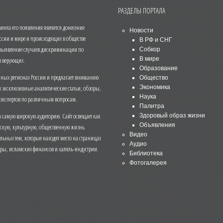
РАЗДЕЛЫ ПОРТАЛА
нта его появления является донесение
Новости
ссии и мире и происходящих в обществе
В РФ и СНГ
 выявление случаев дискриминации по
Собкор
В мире
 верующих.
Образование
чных регионах России и предлагает вниманию
Общество
и эксклюзивные аналитические статьи, обзоры,
Экономика
Наука
 экспертов по различным вопросам.
Палитра
 самую широкую аудиторию. Сайт освещает как
Здоровый образ жизни
Объявления
ескую, культурную, общественную жизнь
Видео
льных тем, которые находят место на страницах
Аудио
еры, исламских финансов и халяль-индустрии.
Библиотека
Фотогалерея