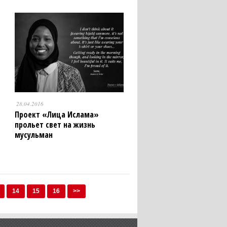
28.04.2016
Проект «Лица Ислама»
прольет свет на жизнь
мусульман
14
15
16
>>