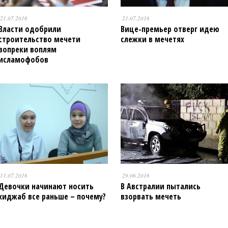
21.07.2016
21.07.2016
Власти одобрили
Вице-премьер отверг идею
строительство мечети
слежки в мечетях
вопреки воплям
исламофобов
11.07.2016
29.06.2016
Девочки начинают носить
В Австралии пытались
хиджаб все раньше – почему?
взорвать мечеть