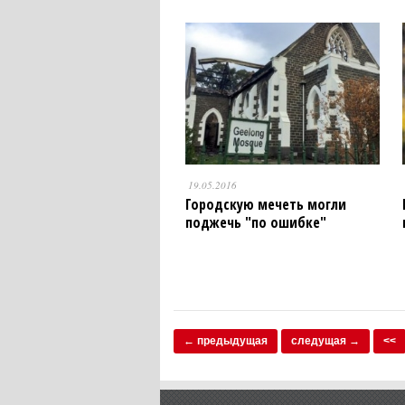
19.05.2016
Городскую мечеть могли
поджечь "по ошибке"
← предыдущая
следущая →
<<