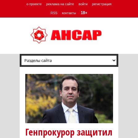
о проекте
реклама на сайте
войти
регистрация
18+
RSS
контакты
Генпрокурор защитил