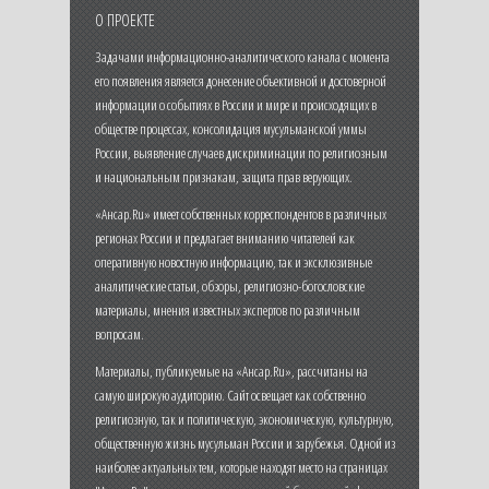
О ПРОЕКТЕ
Задачами информационно-аналитического канала с момента
его появления является донесение объективной и достоверной
информации о событиях в России и мире и происходящих в
обществе процессах, консолидация мусульманской уммы
России, выявление случаев дискриминации по религиозным
и национальным признакам, защита прав верующих.
«Ансар.Ru» имеет собственных корреспондентов в различных
регионах России и предлагает вниманию читателей как
оперативную новостную информацию, так и эксклюзивные
аналитические статьи, обзоры, религиозно-богословские
материалы, мнения известных экспертов по различным
вопросам.
Материалы, публикуемые на «Ансар.Ru», рассчитаны на
самую широкую аудиторию. Сайт освещает как собственно
религиозную, так и политическую, экономическую, культурную,
общественную жизнь мусульман России и зарубежья. Одной из
наиболее актуальных тем, которые находят место на страницах