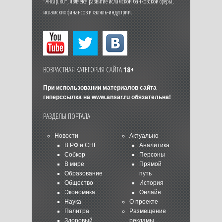
"Ансар.Ru", является развитие исламской банковской сферы,
исламских финансов и халяль-индустрии.
ВОЗРАСТНАЯ КАТЕГОРИЯ САЙТА
18+
При использовании материалов сайта
гиперссылка на
www.ansar.ru
обязательна!
РАЗДЕЛЫ ПОРТАЛА
Новости
Актуально
В РФ и СНГ
Аналитика
Собкор
Персоны
В мире
Прямой
Образование
путь
Общество
История
Экономика
Онлайн
Наука
О проекте
Палитра
Размещение
Здоровый
рекламы