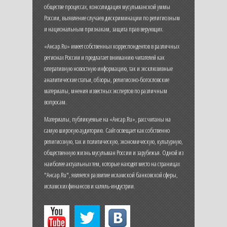
обществе процессах, консолидация мусульманской уммы
России, выявление случаев дискриминации по религиозным
и национальным признакам, защита прав верующих.
«Ансар.Ru» имеет собственных корреспондентов в различных
регионах России и предлагает вниманию читателей как
оперативную новостную информацию, так и эксклюзивные
аналитические статьи, обзоры, религиозно-богословские
материалы, мнения известных экспертов по различным
вопросам.
Материалы, публикуемые на «Ансар.Ru», рассчитаны на
самую широкую аудиторию. Сайт освещает как собственно
религиозную, так и политическую, экономическую, культурную,
общественную жизнь мусульман России и зарубежья. Одной из
наиболее актуальных тем, которые находят место на страницах
"Ансар.Ru", является развитие исламской банковской сферы,
исламских финансов и халяль-индустрии.