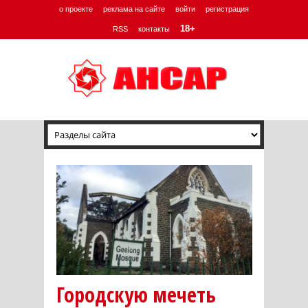
о проекте
реклама на сайте
войти
регистрация
18+
RSS
контакты
Городскую мечеть