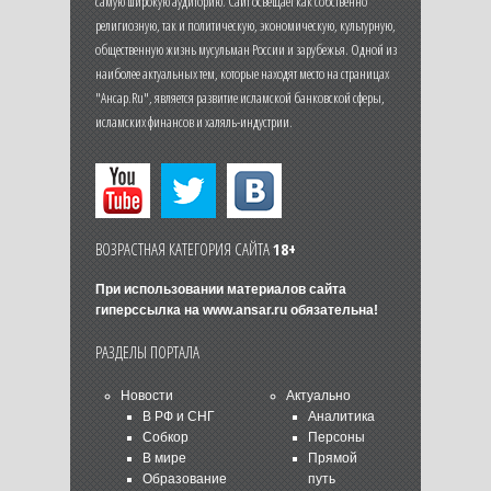
самую широкую аудиторию. Сайт освещает как собственно
религиозную, так и политическую, экономическую, культурную,
общественную жизнь мусульман России и зарубежья. Одной из
наиболее актуальных тем, которые находят место на страницах
"Ансар.Ru", является развитие исламской банковской сферы,
исламских финансов и халяль-индустрии.
ВОЗРАСТНАЯ КАТЕГОРИЯ САЙТА
18+
При использовании материалов сайта
гиперссылка на
www.ansar.ru
обязательна!
РАЗДЕЛЫ ПОРТАЛА
Новости
Актуально
В РФ и СНГ
Аналитика
Собкор
Персоны
В мире
Прямой
Образование
путь