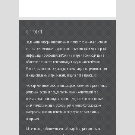
О ПРОЕКТЕ
Задачами информационно-аналитического канала с момента
его появления является донесение объективной и достоверной
информации о событиях в России и мире и происходящих в
обществе процессах, консолидация мусульманской уммы
России, выявление случаев дискриминации по религиозным
и национальным признакам, защита прав верующих.
«Ансар.Ru» имеет собственных корреспондентов в различных
регионах России и предлагает вниманию читателей как
оперативную новостную информацию, так и эксклюзивные
аналитические статьи, обзоры, религиозно-богословские
материалы, мнения известных экспертов по различным
вопросам.
Материалы, публикуемые на «Ансар.Ru», рассчитаны на