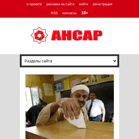
о проекте
реклама на сайте
войти
регистрация
18+
RSS
контакты