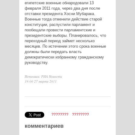
египетские военные обнародовали 13
февраля 2011 года, через два дня после
отставки президента Хосни Мубарака.
Военные тогда отменили действие старой
конституции, распустили парламент и
пообещали провести парламентские и
президентские выборы. Планировалось, что
переходный период займет несколько
месяцев. По истечении этого срока военные
должны были передать власть
демократически избранному гражданскому
руководству.
Источник: РИА Новости
19:00 27 марта 2011
????????
????????
комментариев