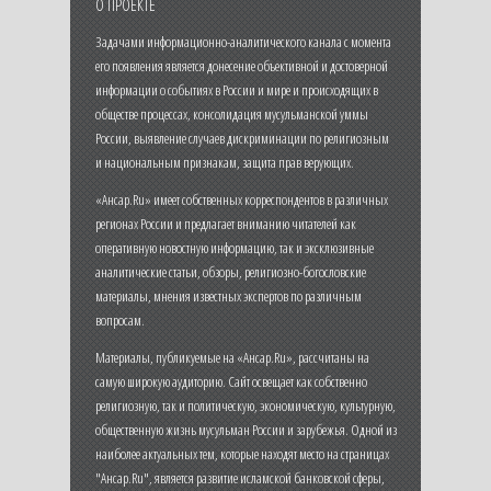
О ПРОЕКТЕ
Задачами информационно-аналитического канала с момента
его появления является донесение объективной и достоверной
информации о событиях в России и мире и происходящих в
обществе процессах, консолидация мусульманской уммы
России, выявление случаев дискриминации по религиозным
и национальным признакам, защита прав верующих.
«Ансар.Ru» имеет собственных корреспондентов в различных
регионах России и предлагает вниманию читателей как
оперативную новостную информацию, так и эксклюзивные
аналитические статьи, обзоры, религиозно-богословские
материалы, мнения известных экспертов по различным
вопросам.
Материалы, публикуемые на «Ансар.Ru», рассчитаны на
самую широкую аудиторию. Сайт освещает как собственно
религиозную, так и политическую, экономическую, культурную,
общественную жизнь мусульман России и зарубежья. Одной из
наиболее актуальных тем, которые находят место на страницах
"Ансар.Ru", является развитие исламской банковской сферы,