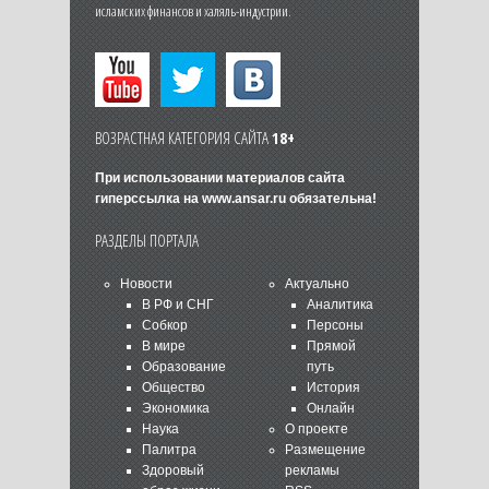
исламских финансов и халяль-индустрии.
ВОЗРАСТНАЯ КАТЕГОРИЯ САЙТА
18+
При использовании материалов сайта
гиперссылка на
www.ansar.ru
обязательна!
РАЗДЕЛЫ ПОРТАЛА
Новости
Актуально
В РФ и СНГ
Аналитика
Собкор
Персоны
В мире
Прямой
Образование
путь
Общество
История
Экономика
Онлайн
Наука
О проекте
Палитра
Размещение
Здоровый
рекламы