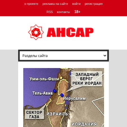
о проекте
реклама на сайте
войти
регистрация
18+
RSS
контакты