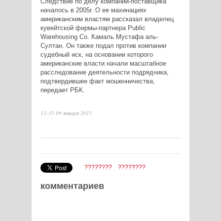
Следствие по делу компании-поставщика
началось в 2005г. О ее махинациях
американским властям рассказал владелец
кувейтской фирмы-партнера Public
Warehousing Co. Камаль Мустафа аль-
Султан. Он также подал против компании
судебный иск, на основании которого
американские власти начали масштабное
расследование деятельности подрядчика,
подтвердившее факт мошенничества,
передает РБК.
13:35 09 января 2011
????????
????????
комментариев