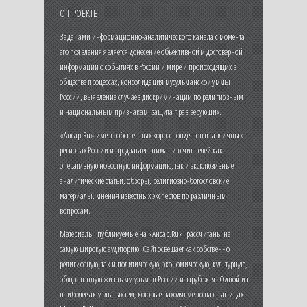
О ПРОЕКТЕ
Задачами информационно-аналитического канала с момента
его появления является донесение объективной и достоверной
информации о событиях в России и мире и происходящих в
обществе процессах, консолидация мусульманской уммы
России, выявление случаев дискриминации по религиозным
и национальным признакам, защита прав верующих.
«Ансар.Ru» имеет собственных корреспондентов в различных
регионах России и предлагает вниманию читателей как
оперативную новостную информацию, так и эксклюзивные
аналитические статьи, обзоры, религиозно-богословские
материалы, мнения известных экспертов по различным
вопросам.
Материалы, публикуемые на «Ансар.Ru», рассчитаны на
самую широкую аудиторию. Сайт освещает как собственно
религиозную, так и политическую, экономическую, культурную,
общественную жизнь мусульман России и зарубежья. Одной из
наиболее актуальных тем, которые находят место на страницах