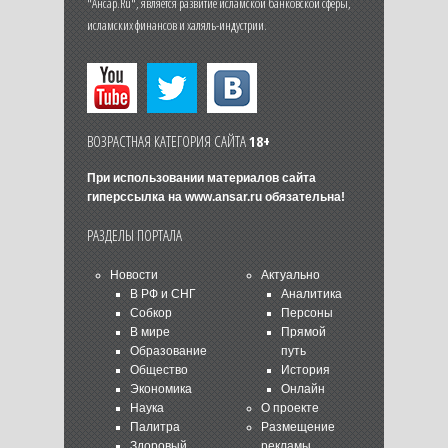
"Ансар.Ru", является развитие исламской банковской сферы,
исламских финансов и халяль-индустрии.
ВОЗРАСТНАЯ КАТЕГОРИЯ САЙТА
18+
При использовании материалов сайта
гиперссылка на
www.ansar.ru
обязательна!
РАЗДЕЛЫ ПОРТАЛА
Новости
Актуально
В РФ и СНГ
Аналитика
Собкор
Персоны
В мире
Прямой
Образование
путь
Общество
История
Экономика
Онлайн
Наука
О проекте
Палитра
Размещение
Здоровый
рекламы