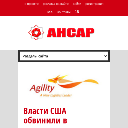
о проекте
реклама на сайте
войти
регистрация
18+
RSS
контакты
Власти США
обвинили в