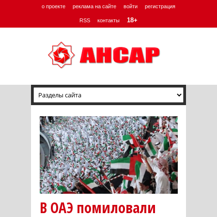
о проекте
реклама на сайте
войти
регистрация
18+
RSS
контакты
В ОАЭ помиловали