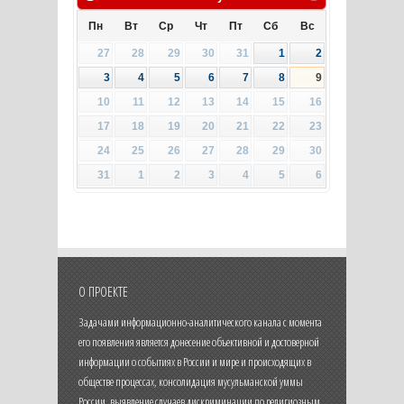
Пн
Вт
Ср
Чт
Пт
Сб
Вс
27
28
29
30
31
1
2
3
4
5
6
7
8
9
10
11
12
13
14
15
16
17
18
19
20
21
22
23
24
25
26
27
28
29
30
31
1
2
3
4
5
6
О ПРОЕКТЕ
Задачами информационно-аналитического канала с момента
его появления является донесение объективной и достоверной
информации о событиях в России и мире и происходящих в
обществе процессах, консолидация мусульманской уммы
России, выявление случаев дискриминации по религиозным