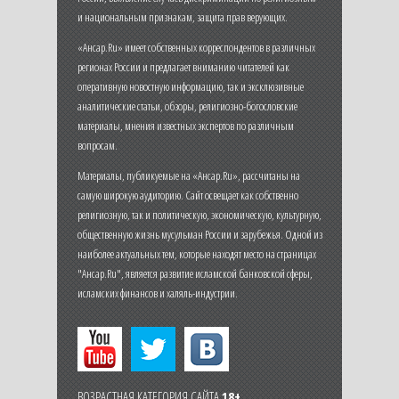
и национальным признакам, защита прав верующих.
«Ансар.Ru» имеет собственных корреспондентов в различных
регионах России и предлагает вниманию читателей как
оперативную новостную информацию, так и эксклюзивные
аналитические статьи, обзоры, религиозно-богословские
материалы, мнения известных экспертов по различным
вопросам.
Материалы, публикуемые на «Ансар.Ru», рассчитаны на
самую широкую аудиторию. Сайт освещает как собственно
религиозную, так и политическую, экономическую, культурную,
общественную жизнь мусульман России и зарубежья. Одной из
наиболее актуальных тем, которые находят место на страницах
"Ансар.Ru", является развитие исламской банковской сферы,
исламских финансов и халяль-индустрии.
ВОЗРАСТНАЯ КАТЕГОРИЯ САЙТА
18+