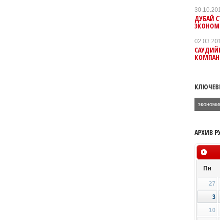
30.10.20
ДУБАЙ 
ЭКОНОМ
02.03.20
САУДИЙК
КОМПАН
КЛЮЧЕВ
экономи
АРХИВ Р
Пн
27
3
10