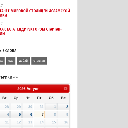
17
СТАНЕТ МИРОВОЙ СТОЛИЦЕЙ ИСЛАМСКОЙ
ИКИ
17
А СТАЛА ГЕНДИРЕКТОРОМ СТАРТАП-
ИИ
ЫЕ СЛОВА
ка
оаэ
дубай
стартап
УБРИКИ «»
2026
Август
Вт
Ср
Чт
Пт
Сб
Вс
28
29
30
31
1
2
4
5
6
7
8
9
11
12
13
14
15
16