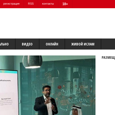
регистрация
RSS
контакты
18+
АЛЬНО
ВИДЕО
ОНЛАЙН
ЖИВОЙ ИСЛАМ
РАЗМЕЩ