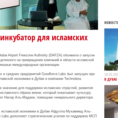
НОВОСТ
 инкубатор для исламских
bai Airport Freezone Authority (DAFZA) объявила о запуске
ацеленного на превращение компаний в области исламской
спешные международные организации.
х и средних предприятий Goodforce Labs был запущен при
16.02.20
В ДУБАЕ
амской экономики в Дубае и компании Technolera.
е значение для поддержки исламских отраслей, развития
исламского образа жизни, который охватывает культуру,
тил Насер Аль-Мадани, помощник генерального директора
я исламской экономики в Дубае Абдулла Мухаммед Аль-
ce Labs дополняет стратегические усилия по поддержке МСП