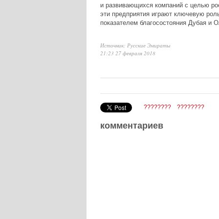
и развивающихся компаний с целью рос
эти предприятия играют ключевую роль
показателем благосостояния Дубая и О
Источник: Русские Эмираты
21:23 27 февраля 2018
????????
????????
комментариев