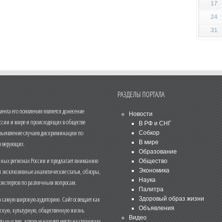
17
24
31
РАЗДЕЛЫ ПОРТАЛА
нта его появления является донесение
Новости
ссии и мире и происходящих в обществе
В РФ и СНГ
 выявление случаев дискриминации по
Собкор
В мире
 верующих.
Образование
чных регионах России и предлагает вниманию
Общество
и эксклюзивные аналитические статьи, обзоры,
Экономика
Наука
 экспертов по различным вопросам.
Палитра
 самую широкую аудиторию. Сайт освещает как
Здоровый образ жизни
Объявления
ескую, культурную, общественную жизнь
Видео
льных тем, которые находят место на страницах