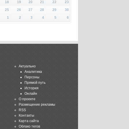
18
19
20
21
22
23
25
26
27
28
29
30
1
2
3
4
5
6
Актуально
Аналитика
Персоны
Прямой путь
История
Онлайн
О проекте
Размещение рекламы
RSS
Контакты
Карта сайта
Облако тегов