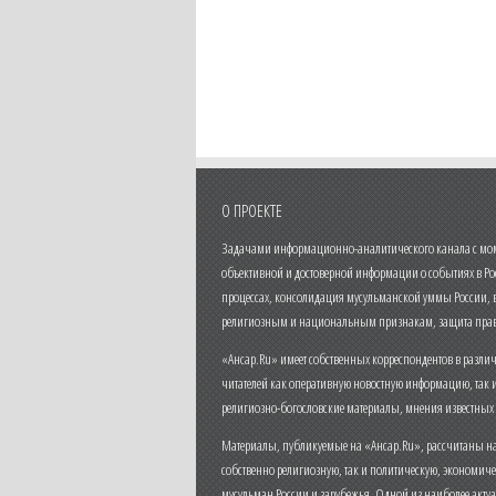
О ПРОЕКТЕ
Задачами информационно-аналитического канала с моме
объективной и достоверной информации о событиях в Ро
процессах, консолидация мусульманской уммы России,
религиозным и национальным признакам, защита прав
«Ансар.Ru» имеет собственных корреспондентов в разли
читателей как оперативную новостную информацию, так 
религиозно-богословские материалы, мнения известных
Материалы, публикуемые на «Ансар.Ru», рассчитаны на
собственно религиозную, так и политическую, экономич
мусульман России и зарубежья. Одной из наиболее актуа