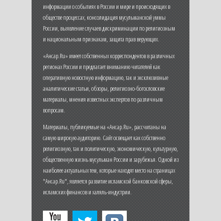
информации о событиях в России и мире и происходящих в
обществе процессах, консолидация мусульманской уммы
России, выявление случаев дискриминации по религиозным
и национальным признакам, защита прав верующих.
«Ансар.Ru» имеет собственных корреспондентов в различных
регионах России и предлагает вниманию читателей как
оперативную новостную информацию, так и эксклюзивные
аналитические статьи, обзоры, религиозно-богословские
материалы, мнения известных экспертов по различным
вопросам.
Материалы, публикуемые на «Ансар.Ru», рассчитаны на
самую широкую аудиторию. Сайт освещает как собственно
религиозную, так и политическую, экономическую, культурную,
общественную жизнь мусульман России и зарубежья. Одной из
наиболее актуальных тем, которые находят место на страницах
"Ансар.Ru", является развитие исламской банковской сферы,
исламских финансов и халяль-индустрии.