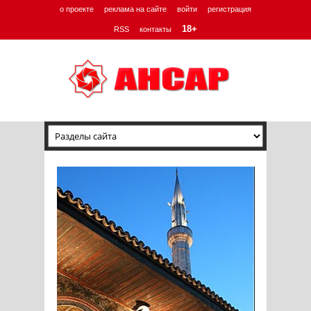
о проекте
реклама на сайте
войти
регистрация
18+
RSS
контакты