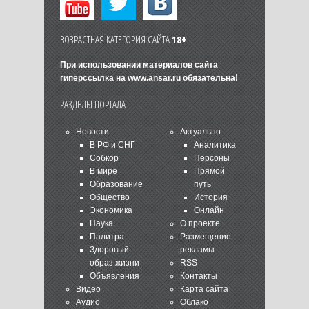
ВОЗРАСТНАЯ КАТЕГОРИЯ САЙТА
18+
При использовании материалов сайта
гиперссылка на
www.ansar.ru
обязательна!
РАЗДЕЛЫ ПОРТАЛА
Новости
Актуально
В РФ и СНГ
Аналитика
Собкор
Персоны
В мире
Прямой
Образование
путь
Общество
История
Экономика
Онлайн
Наука
О проекте
Палитра
Размещение
Здоровый
рекламы
образ жизни
RSS
Объявления
Контакты
Видео
Карта сайта
Аудио
Облако