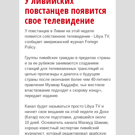
У ливийских
повстанцев появится
свое телевидение
У повстанцев в Ливии на этой неделе
появится собственное телевидение - Libya TV,
сообщает американский журнал Foriegn
Policy.
Группы ливийских граждан в пределах страны
и за ее рубежом занимаются созданием
станций для телевизионных трансляций «с
целью пропаганды и диалога о будущем
страны после окончания более чем 40-летнего
правления Муамар Каддафи, чье жестокое
властвование подходит к скорому концу»,
передает издание.
Канал будет называться просто Libya TV и
начнет свое вещание на этой неделе из Дохи
(Катар) после подготовки, длившейся около
10 дней. Основатель канала Махмуд Шамам,
хорошо известный экспертам ливийский
журналист, который редактировал арабскую