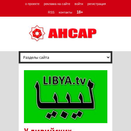
о проекте
реклама на сайте
войти
регистрация
18+
RSS
контакты