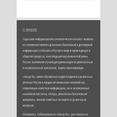
О ПРОЕКТЕ
Задачами информационно-аналитического канала с момента
его появления является донесение объективной и достоверной
информации о событиях в России и мире и происходящих в
обществе процессах, консолидация мусульманской уммы
России, выявление случаев дискриминации по религиозным
и национальным признакам, защита прав верующих.
«Ансар.Ru» имеет собственных корреспондентов в различных
регионах России и предлагает вниманию читателей как
оперативную новостную информацию, так и эксклюзивные
аналитические статьи, обзоры, религиозно-богословские
материалы, мнения известных экспертов по различным
вопросам.
Материалы, публикуемые на «Ансар.Ru», рассчитаны на