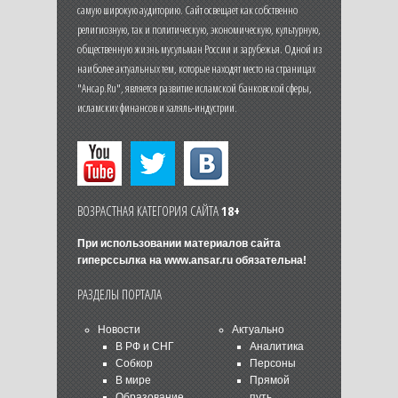
самую широкую аудиторию. Сайт освещает как собственно
религиозную, так и политическую, экономическую, культурную,
общественную жизнь мусульман России и зарубежья. Одной из
наиболее актуальных тем, которые находят место на страницах
"Ансар.Ru", является развитие исламской банковской сферы,
исламских финансов и халяль-индустрии.
ВОЗРАСТНАЯ КАТЕГОРИЯ САЙТА
18+
При использовании материалов сайта
гиперссылка на
www.ansar.ru
обязательна!
РАЗДЕЛЫ ПОРТАЛА
Новости
Актуально
В РФ и СНГ
Аналитика
Собкор
Персоны
В мире
Прямой
Образование
путь