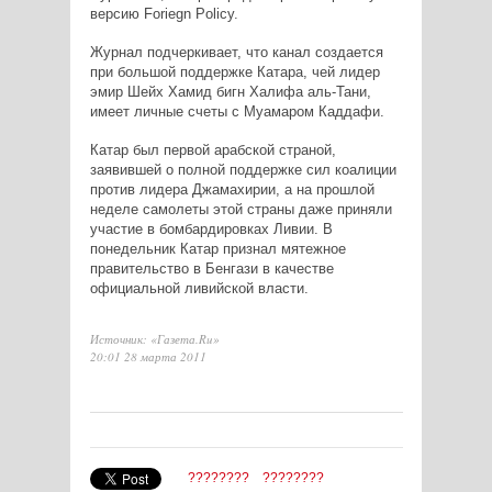
версию Foriegn Policy.
Журнал подчеркивает, что канал создается
при большой поддержке Катара, чей лидер
эмир Шейх Хамид бигн Халифа аль-Тани,
имеет личные счеты с Муамаром Каддафи.
Катар был первой арабской страной,
заявившей о полной поддержке сил коалиции
против лидера Джамахирии, а на прошлой
неделе самолеты этой страны даже приняли
участие в бомбардировках Ливии. В
понедельник Катар признал мятежное
правительство в Бенгази в качестве
официальной ливийской власти.
Источник: «Газета.Ru»
20:01 28 марта 2011
????????
????????