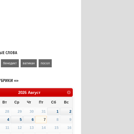
ЫЕ СЛОВА
бенедикт
ватикан
посол
УБРИКИ «»
2026
Август
Вт
Ср
Чт
Пт
Сб
Вс
28
29
30
31
1
2
4
5
6
7
8
9
11
12
13
14
15
16