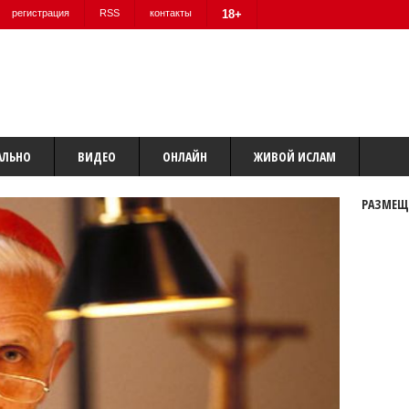
регистрация
RSS
контакты
18+
АЛЬНО
ВИДЕО
ОНЛАЙН
ЖИВОЙ ИСЛАМ
РАЗМЕЩ