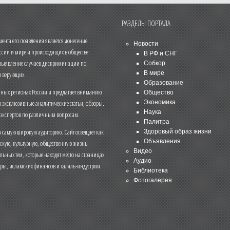
РАЗДЕЛЫ ПОРТАЛА
нта его появления является донесение
Новости
ссии и мире и происходящих в обществе
В РФ и СНГ
 выявление случаев дискриминации по
Собкор
В мире
 верующих.
Образование
чных регионах России и предлагает вниманию
Общество
и эксклюзивные аналитические статьи, обзоры,
Экономика
Наука
 экспертов по различным вопросам.
Палитра
 самую широкую аудиторию. Сайт освещает как
Здоровый образ жизни
Объявления
ескую, культурную, общественную жизнь
Видео
льных тем, которые находят место на страницах
Аудио
еры, исламских финансов и халяль-индустрии.
Библиотека
Фотогалерея