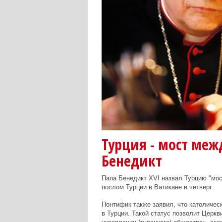
Турция - мост меж
Бенедикт
Папа Бенедикт XVI назвал Турцию "мо
послом Турции в Ватикане в четверг.
Понтифик также заявил, что католичес
в Турции. Такой статус позволит Церкв