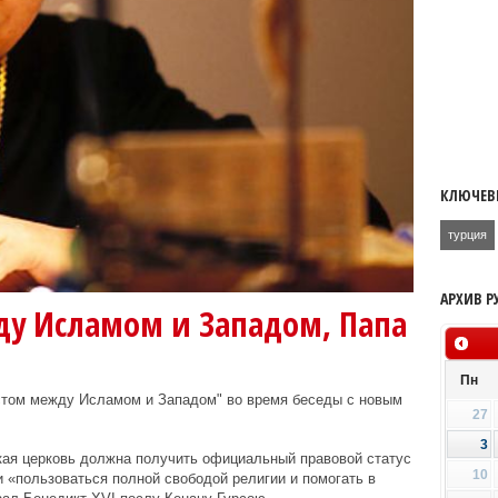
КЛЮЧЕВ
турция
АРХИВ Р
ду Исламом и Западом, Папа
Пн
стом между Исламом и Западом" во время беседы с новым
27
3
кая церковь должна получить официальный правовой статус
10
и «пользоваться полной свободой религии и помогать в