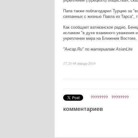
укреплении (турецкого) общества», ска
Папа также поблагодарил Турцию за "в
связанных с жизнью Павла из Тарса", т
Как сообщает ватиканское радио, Бенед
исламом "в духе взаимного уважения и
укреплении мира на Ближнем Востоке, 
"Ансар.Ru" по материалам AsianLite
17:28 08 января 2010
????????
????????
комментариев