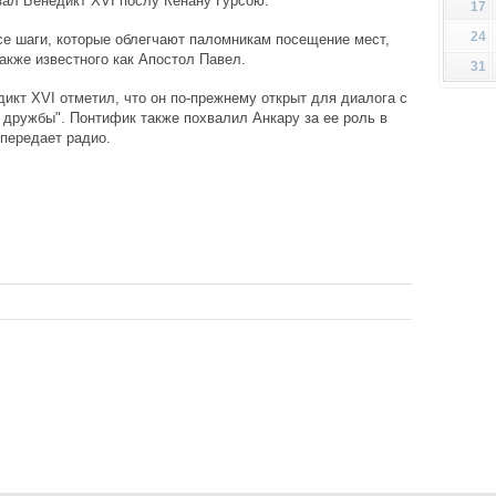
зал Бенедикт XVI послу Кенану Гурсою.
17
24
се шаги, которые облегчают паломникам посещение мест,
акже известного как Апостол Павел.
31
икт XVI отметил, что он по-прежнему открыт для диалога с
 дружбы". Понтифик также похвалил Анкару за ее роль в
передает радио.