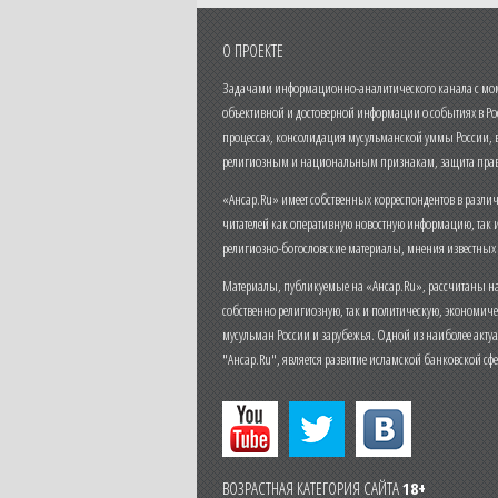
О ПРОЕКТЕ
Задачами информационно-аналитического канала с моме
объективной и достоверной информации о событиях в Ро
процессах, консолидация мусульманской уммы России,
религиозным и национальным признакам, защита прав
«Ансар.Ru» имеет собственных корреспондентов в разли
читателей как оперативную новостную информацию, так 
религиозно-богословские материалы, мнения известных
Материалы, публикуемые на «Ансар.Ru», рассчитаны на
собственно религиозную, так и политическую, экономич
мусульман России и зарубежья. Одной из наиболее актуа
"Ансар.Ru", является развитие исламской банковской сф
ВОЗРАСТНАЯ КАТЕГОРИЯ САЙТА
18+