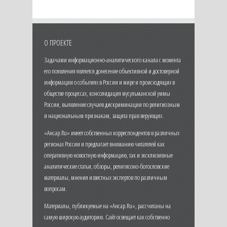
О ПРОЕКТЕ
Задачами информационно-аналитического канала с момента
его появления является донесение объективной и достоверной
информации о событиях в России и мире и происходящих в
обществе процессах, консолидация мусульманской уммы
России, выявление случаев дискриминации по религиозным
и национальным признакам, защита прав верующих.
«Ансар.Ru» имеет собственных корреспондентов в различных
регионах России и предлагает вниманию читателей как
оперативную новостную информацию, так и эксклюзивные
аналитические статьи, обзоры, религиозно-богословские
материалы, мнения известных экспертов по различным
вопросам.
Материалы, публикуемые на «Ансар.Ru», рассчитаны на
самую широкую аудиторию. Сайт освещает как собственно