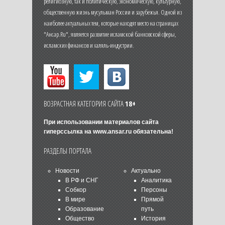
религиозную, так и политическую, экономическую, культурную,
общественную жизнь мусульман России и зарубежья. Одной из
наиболее актуальных тем, которые находят место на страницах
"Ансар.Ru", является развитие исламской банковской сферы,
исламских финансов и халяль-индустрии.
ВОЗРАСТНАЯ КАТЕГОРИЯ САЙТА
18+
При использовании материалов сайта
гиперссылка на
www.ansar.ru
обязательна!
РАЗДЕЛЫ ПОРТАЛА
Новости
Актуально
В РФ и СНГ
Аналитика
Собкор
Персоны
В мире
Прямой
Образование
путь
Общество
История