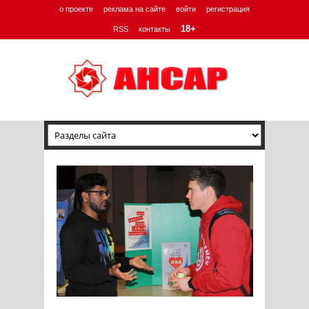
о проекте
реклама на сайте
войти
регистрация
18+
RSS
контакты