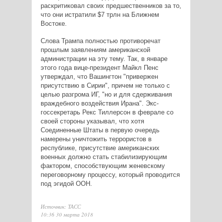
раскритиковал своих предшественников за то,
что они истратили $7 трлн на Ближнем
Востоке.
Слова Трампа полностью противоречат
прошлым заявлениям американской
администрации на эту тему. Так, в январе
этого года вице-президент Майкл Пенс
утверждал, что Вашингтон "привержен
присутствию в Сирии", причем не только с
целью разгрома ИГ, "но и для сдерживания
враждебного воздействия Ирана". Экс-
госсекретарь Рекс Тиллерсон в феврале со
своей стороны указывал, что хотя
Соединенные Штаты в первую очередь
намерены уничтожить террористов в
республике, присутствие американских
военных должно стать стабилизирующим
фактором, способствующим женевскому
переговорному процессу, который проводится
под эгидой ООН.
Источник: ТАСС
10:36 30 марта 2018