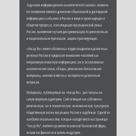
Задачами информационно-аналитического канала с момента
его появления является донесение объективной и достоверной
информации о событиях в России и мире и происходящих в
обществе процессах, консолидация мусульманской уммы
России, выявление случаев дискриминации по религиозным
и национальным признакам, защита прав верующих.
«Ансар.Ru» имеет собственных корреспондентов в различных
регионах России и предлагает вниманию читателей как
оперативную новостную информацию, так и эксклюзивные
аналитические статьи, обзоры, религиозно-богословские
материалы, мнения известных экспертов по различным
вопросам.
Материалы, публикуемые на «Ансар.Ru», рассчитаны на
самую широкую аудиторию. Сайт освещает как собственно
религиозную, так и политическую, экономическую, культурную,
общественную жизнь мусульман России и зарубежья. Одной из
наиболее актуальных тем, которые находят место на страницах
"Ансар.Ru", является развитие исламской банковской сферы,
исламских финансов и халяль-индустрии.