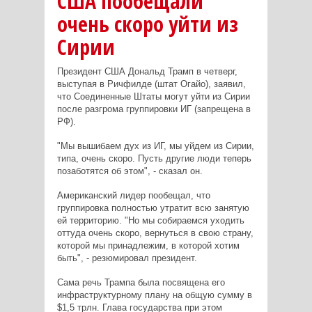
США пообещали
очень скоро уйти из
Сирии
Президент США Дональд Трамп в четверг,
выступая в Ричфилде (штат Огайо), заявил,
что Соединенные Штаты могут уйти из Сирии
после разгрома группировки ИГ (запрещена в
РФ).
"Мы вышибаем дух из ИГ, мы уйдем из Сирии,
типа, очень скоро. Пусть другие люди теперь
позаботятся об этом", - сказал он.
Американский лидер пообещал, что
группировка полностью утратит всю занятую
ей территорию. "Но мы собираемся уходить
оттуда очень скоро, вернуться в свою страну,
которой мы принадлежим, в которой хотим
быть", - резюмировал президент.
Сама речь Трампа была посвящена его
инфраструктурному плану на общую сумму в
$1,5 трлн. Глава государства при этом