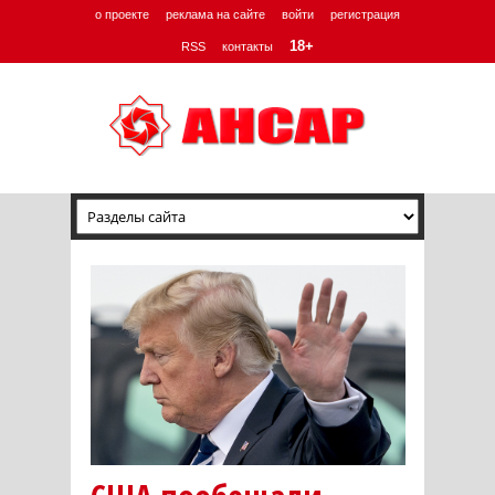
о проекте
реклама на сайте
войти
регистрация
18+
RSS
контакты