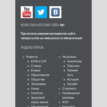
ВОЗРАСТНАЯ КАТЕГОРИЯ САЙТА
18+
При использовании материалов сайта
гиперссылка на
www.ansar.ru
обязательна!
РАЗДЕЛЫ ПОРТАЛА
Новости
Актуально
В РФ и СНГ
Аналитика
Собкор
Персоны
В мире
Прямой
Образование
путь
Общество
История
Экономика
Онлайн
Наука
О проекте
Палитра
Размещение
Здоровый
рекламы
образ жизни
RSS
Объявления
Контакты