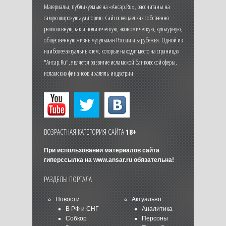
Материалы, публикуемые на «Ансар.Ru», рассчитаны на
самую широкую аудиторию. Сайт освещает как собственно
религиозную, так и политическую, экономическую, культурную,
общественную жизнь мусульман России и зарубежья. Одной из
наиболее актуальных тем, которые находят место на страницах
"Ансар.Ru", является развитие исламской банковской сферы,
исламских финансов и халяль-индустрии.
ВОЗРАСТНАЯ КАТЕГОРИЯ САЙТА
18+
При использовании материалов сайта
гиперссылка на
www.ansar.ru
обязательна!
РАЗДЕЛЫ ПОРТАЛА
Новости
Актуально
В РФ и СНГ
Аналитика
Собкор
Персоны