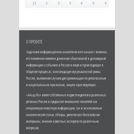
31
1
2
3
4
5
6
О ПРОЕКТЕ
Задачами информационно-аналитического канала с момента
его появления является донесение объективной и достоверной
информации о событиях в России и мире и происходящих в
обществе процессах, консолидация мусульманской уммы
России, выявление случаев дискриминации по религиозным
и национальным признакам, защита прав верующих.
«Ансар.Ru» имеет собственных корреспондентов в различных
регионах России и предлагает вниманию читателей как
оперативную новостную информацию, так и эксклюзивные
аналитические статьи, обзоры, религиозно-богословские
материалы, мнения известных экспертов по различным
вопросам.