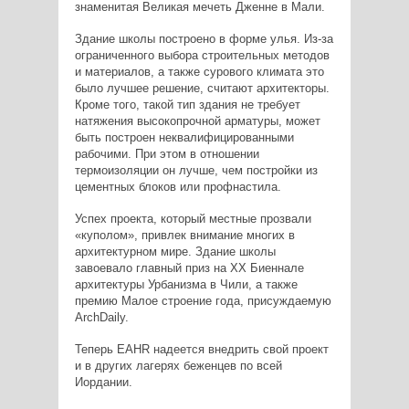
знаменитая Великая мечеть Дженне в Мали.
Здание школы построено в форме улья. Из-за
ограниченного выбора строительных методов
и материалов, а также сурового климата это
было лучшее решение, считают архитекторы.
Кроме того, такой тип здания не требует
натяжения высокопрочной арматуры, может
быть построен неквалифицированными
рабочими. При этом в отношении
термоизоляции он лучше, чем постройки из
цементных блоков или профнастила.
Успех проекта, который местные прозвали
«куполом», привлек внимание многих в
архитектурном мире. Здание школы
завоевало главный приз на XX Биеннале
архитектуры Урбанизма в Чили, а также
премию Малое строение года, присуждаемую
ArchDaily.
Теперь EAHR надеется внедрить свой проект
и в других лагерях беженцев по всей
Иордании.