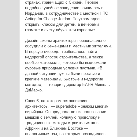
странах, граничащих с Сирией. Первое
подобное учебное заведение появилось в
Иордании, в сотрудничестве с местной НПО
Acting for Change Jordan. По утрам здесь
открыты классы для детей, а вечерами
грамоте и счету обучаются взрослые.
Дизайн школы архитекторы первоначально
обсудили с беженцами и местными жителями.
В первую очередь, требовалось найти
недорогой способ строительства, а также
особые материалы, которые бы выдержали
суровые природные условия пустыни. «В
данной ситуации нужны были простые и
крепкие материалы, быстрые и недорогие
методы», — говорит директор EAHR Мишель
ДиМарко.
Способ, на котором остановились
архитекторы, — superadobe – знаком многим
сирийцам. Он предполагает использование
мешков с землей, колючую проволоку и
традиционные методы строительства в
Африки и на Ближнем Востоке —
аналогичные тем, по которым возводилась