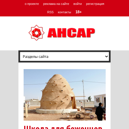
о проекте
реклама на сайте
войти
регистрация
18+
RSS
контакты
Школа для беженцев