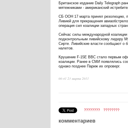
Британское издание Daily Telegraph ра
мятежниками - американский истребите
СБ ООН 17 марта принял резолюцию, 
Ливией для прекращения авиаобстрелов
операция сил коалиции западных стран 
Сейчас силы международной коалиции 
подконтрольным ливийскому лидеру Му
Сирте. Ливийские власти сообщают о б
налетов.
Крушение F-15E ВВС стало первым оф
коалиции. Ранее в СМИ появлялись со
однако позднее Париж их опроверг.
00:41 23 марта 2011
????????
????????
комментариев