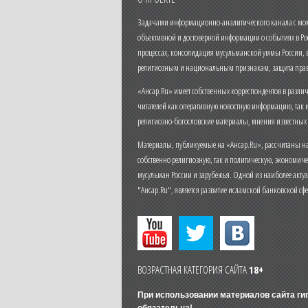
Задачами информационно-аналитического канала с моме
объективной и достоверной информации о событиях в Ро
процессах, консолидация мусульманской уммы России,
религиозным и национальным признакам, защита прав
«Ансар.Ru» имеет собственных корреспондентов в разли
читателей как оперативную новостную информацию, так 
религиозно-богословские материалы, мнения известных
Материалы, публикуемые на «Ансар.Ru», рассчитаны на
собственно религиозную, так и политическую, экономич
мусульман России и зарубежья. Одной из наиболее актуа
"Ансар.Ru", является развитие исламской банковской сф
ВОЗРАСТНАЯ КАТЕГОРИЯ САЙТА
18+
При использовании материалов сайта г
обязательна!