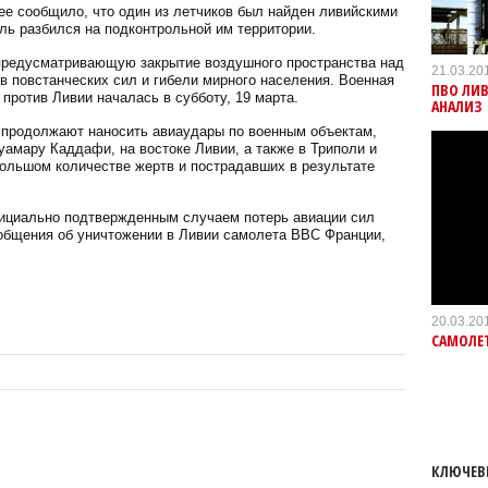
нее сообщило, что один из летчиков был найден ливийскими
ль разбился на подконтрольной им территории.
предусматривающую закрытие воздушного пространства над
21.03.20
 повстанческих сил и гибели мирного населения. Военная
ПВО ЛИВ
против Ливии началась в субботу, 19 марта.
АНАЛИЗ
продолжают наносить авиаудары по военным объектам,
амару Каддафи, на востоке Ливии, а также в Триполи и
ольшом количестве жертв и пострадавших в результате
ициально подтвержденным случаем потерь авиации сил
общения об уничтожении в Ливии самолета ВВС Франции,
20.03.20
САМОЛЕТ
КЛЮЧЕВ