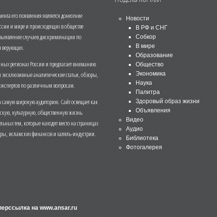
нта его появления является донесение
Новости
ссии и мире и происходящих в обществе
В РФ и СНГ
 выявление случаев дискриминации по
Собкор
В мире
 верующих.
Образование
чных регионах России и предлагает вниманию
Общество
и эксклюзивные аналитические статьи, обзоры,
Экономика
Наука
 экспертов по различным вопросам.
Палитра
 самую широкую аудиторию. Сайт освещает как
Здоровый образ жизни
Объявления
ескую, культурную, общественную жизнь
Видео
льных тем, которые находят место на страницах
Аудио
еры, исламских финансов и халяль-индустрии.
Библиотека
Фотогалерея
иперссылка на
www.ansar.ru