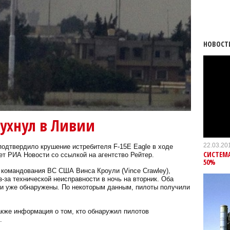
НОВОСТ
ухнул в Ливии
22.03.20
дтвердило крушение истребителя F-15E Eagle в ходе
СИСТЕМА
ет РИА Новости со ссылкой на агентство Рейтер.
50%
 командования ВС США Винса Кроули (Vince Crawley),
-за технической неисправности в ночь на вторник. Оба
ни уже обнаружены. По некоторым данным, пилоты получили
акже информация о том, кто обнаружил пилотов
.