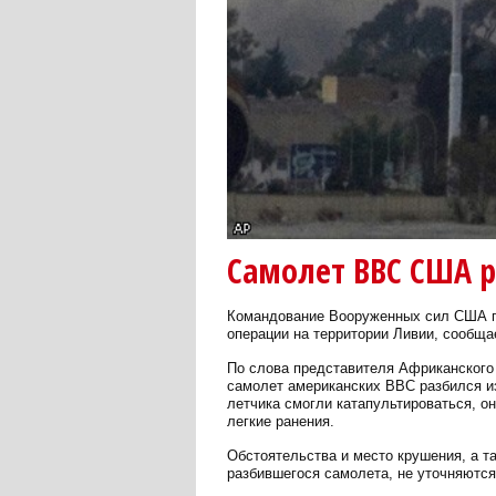
Самолет ВВС США р
Командование Вооруженных сил США по
операции на территории Ливии, сообща
По слова представителя Африканского
самолет американских ВВС разбился из
летчика смогли катапультироваться, о
легкие ранения.
Обстоятельства и место крушения, а т
разбившегося самолета, не уточняются