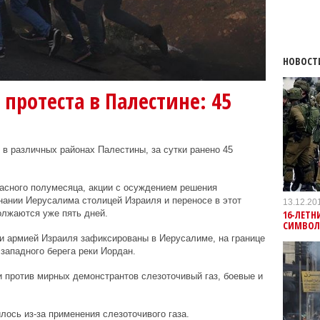
НОВОСТ
протеста в Палестине: 45
 в различных районах Палестины, за сутки ранено 45
асного полумесяца, акции с осуждением решения
ании Иерусалима столицей Израиля и переносе в этот
13.12.20
16-ЛЕТН
олжаются уже пять дней.
СИМВОЛ
и армией Израиля зафиксированы в Иерусалиме, на границе
 западного берега реки Иордан.
 против мирных демонстрантов слезоточивый газ, боевые и
лось из-за применения слезоточивого газа.