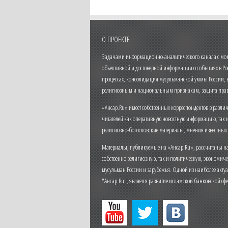
О ПРОЕКТЕ
Задачами информационно-аналитического канала с моме
объективной и достоверной информации о событиях в Ро
процессах, консолидация мусульманской уммы России,
религиозным и национальным признакам, защита прав
«Ансар.Ru» имеет собственных корреспондентов в разли
читателей как оперативную новостную информацию, так 
религиозно-богословские материалы, мнения известных
Материалы, публикуемые на «Ансар.Ru», рассчитаны на
собственно религиозную, так и политическую, экономич
мусульман России и зарубежья. Одной из наиболее актуа
"Ансар.Ru", является развитие исламской банковской сф