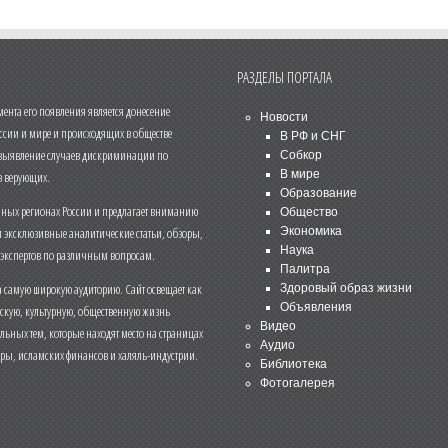
РАЗДЕЛЫ ПОРТАЛА
нта его появления является донесение
Новости
ссии и мире и происходящих в обществе
В РФ и СНГ
 выявление случаев дискриминации по
Собкор
В мире
 верующих.
Образование
чных регионах России и предлагает вниманию
Общество
и эксклюзивные аналитические статьи, обзоры,
Экономика
Наука
 экспертов по различным вопросам.
Палитра
 самую широкую аудиторию. Сайт освещает как
Здоровый образ жизни
Объявления
ескую, культурную, общественную жизнь
Видео
льных тем, которые находят место на страницах
Аудио
еры, исламских финансов и халяль-индустрии.
Библиотека
Фотогалерея