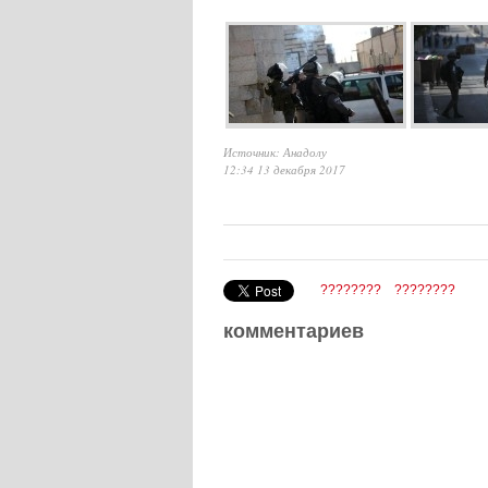
Источник: Анадолу
12:34 13 декабря 2017
????????
????????
комментариев