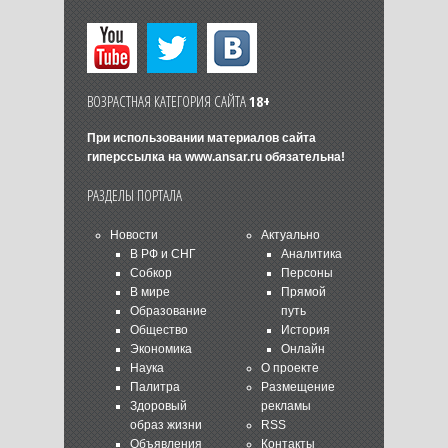
ВОЗРАСТНАЯ КАТЕГОРИЯ САЙТА
18+
При использовании материалов сайта
гиперссылка на
www.ansar.ru
обязательна!
РАЗДЕЛЫ ПОРТАЛА
Новости
Актуально
В РФ и СНГ
Аналитика
Собкор
Персоны
В мире
Прямой
Образование
путь
Общество
История
Экономика
Онлайн
Наука
О проекте
Палитра
Размещение
Здоровый
рекламы
образ жизни
RSS
Объявления
Контакты