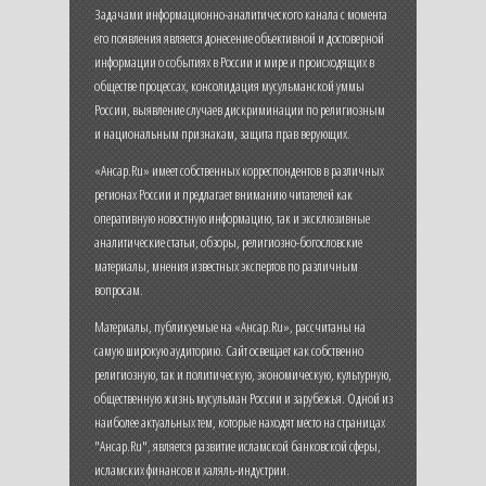
Задачами информационно-аналитического канала с момента
его появления является донесение объективной и достоверной
информации о событиях в России и мире и происходящих в
обществе процессах, консолидация мусульманской уммы
России, выявление случаев дискриминации по религиозным
и национальным признакам, защита прав верующих.
«Ансар.Ru» имеет собственных корреспондентов в различных
регионах России и предлагает вниманию читателей как
оперативную новостную информацию, так и эксклюзивные
аналитические статьи, обзоры, религиозно-богословские
материалы, мнения известных экспертов по различным
вопросам.
Материалы, публикуемые на «Ансар.Ru», рассчитаны на
самую широкую аудиторию. Сайт освещает как собственно
религиозную, так и политическую, экономическую, культурную,
общественную жизнь мусульман России и зарубежья. Одной из
наиболее актуальных тем, которые находят место на страницах
"Ансар.Ru", является развитие исламской банковской сферы,
исламских финансов и халяль-индустрии.