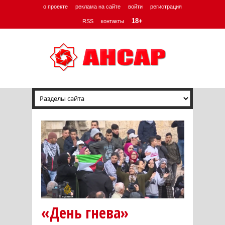
о проекте
реклама на сайте
войти
регистрация
18+
RSS
контакты
«День гнева»