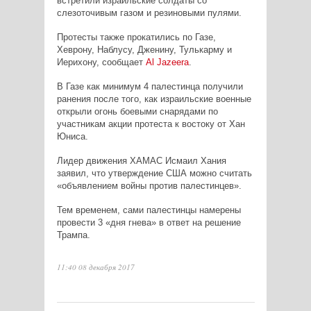
встретили израильские солдаты со
слезоточивым газом и резиновыми пулями.
Протесты также прокатились по Газе,
Хеврону, Наблусу, Дженину, Тулькарму и
Иерихону, сообщает
Al Jazeera
.
В Газе как минимум 4 палестинца получили
ранения после того, как израильские военные
открыли огонь боевыми снарядами по
участникам акции протеста к востоку от Хан
Юниса.
Лидер движения ХАМАС Исмаил Хания
заявил, что утверждение США можно считать
«объявлением войны против палестинцев».
Тем временем, сами палестинцы намерены
провести 3 «дня гнева» в ответ на решение
Трампа.
11:40 08 декабря 2017