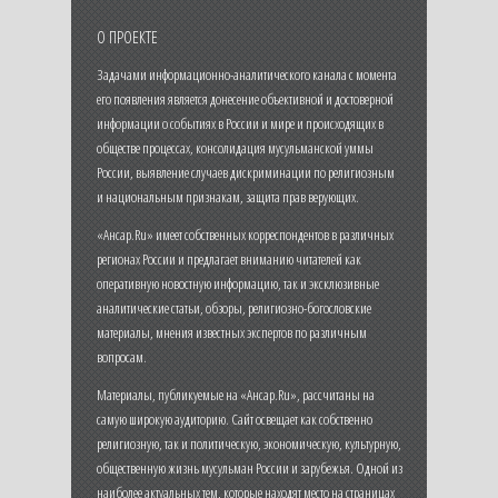
О ПРОЕКТЕ
Задачами информационно-аналитического канала с момента
его появления является донесение объективной и достоверной
информации о событиях в России и мире и происходящих в
обществе процессах, консолидация мусульманской уммы
России, выявление случаев дискриминации по религиозным
и национальным признакам, защита прав верующих.
«Ансар.Ru» имеет собственных корреспондентов в различных
регионах России и предлагает вниманию читателей как
оперативную новостную информацию, так и эксклюзивные
аналитические статьи, обзоры, религиозно-богословские
материалы, мнения известных экспертов по различным
вопросам.
Материалы, публикуемые на «Ансар.Ru», рассчитаны на
самую широкую аудиторию. Сайт освещает как собственно
религиозную, так и политическую, экономическую, культурную,
общественную жизнь мусульман России и зарубежья. Одной из
наиболее актуальных тем, которые находят место на страницах