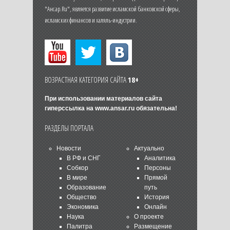
"Ансар.Ru", является развитие исламской банковской сферы,
исламских финансов и халяль-индустрии.
ВОЗРАСТНАЯ КАТЕГОРИЯ САЙТА
18+
При использовании материалов сайта
гиперссылка на
www.ansar.ru
обязательна!
РАЗДЕЛЫ ПОРТАЛА
Новости
Актуально
В РФ и СНГ
Аналитика
Собкор
Персоны
В мире
Прямой
Образование
путь
Общество
История
Экономика
Онлайн
Наука
О проекте
Палитра
Размещение