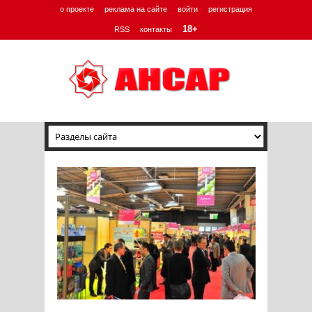
о проекте
реклама на сайте
войти
регистрация
18+
RSS
контакты