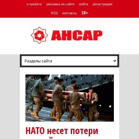
о проекте
реклама на сайте
войти
регистрация
18+
RSS
контакты
НАТО несет потери