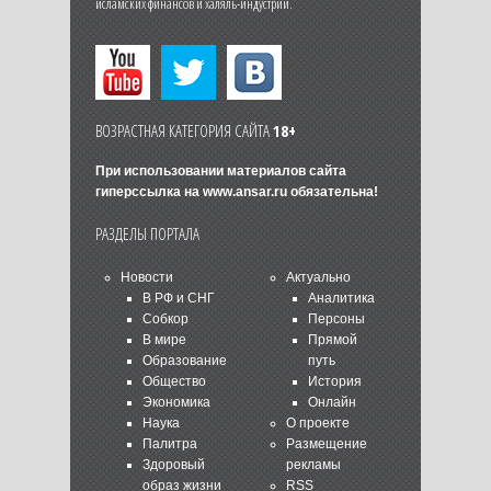
исламских финансов и халяль-индустрии.
ВОЗРАСТНАЯ КАТЕГОРИЯ САЙТА
18+
При использовании материалов сайта
гиперссылка на
www.ansar.ru
обязательна!
РАЗДЕЛЫ ПОРТАЛА
Новости
Актуально
В РФ и СНГ
Аналитика
Собкор
Персоны
В мире
Прямой
Образование
путь
Общество
История
Экономика
Онлайн
Наука
О проекте
Палитра
Размещение
Здоровый
рекламы
образ жизни
RSS