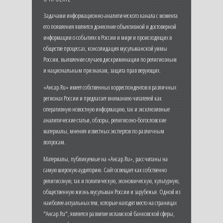
Задачами информационно-аналитического канала с момента
его появления является донесение объективной и достоверной
информации о событиях в России и мире и происходящих в
обществе процессах, консолидация мусульманской уммы
России, выявление случаев дискриминации по религиозным
и национальным признакам, защита прав верующих.
«Ансар.Ru» имеет собственных корреспондентов в различных
регионах России и предлагает вниманию читателей как
оперативную новостную информацию, так и эксклюзивные
аналитические статьи, обзоры, религиозно-богословские
материалы, мнения известных экспертов по различным
вопросам.
Материалы, публикуемые на «Ансар.Ru», рассчитаны на
самую широкую аудиторию. Сайт освещает как собственно
религиозную, так и политическую, экономическую, культурную,
общественную жизнь мусульман России и зарубежья. Одной из
наиболее актуальных тем, которые находят место на страницах
"Ансар.Ru", является развитие исламской банковской сферы,