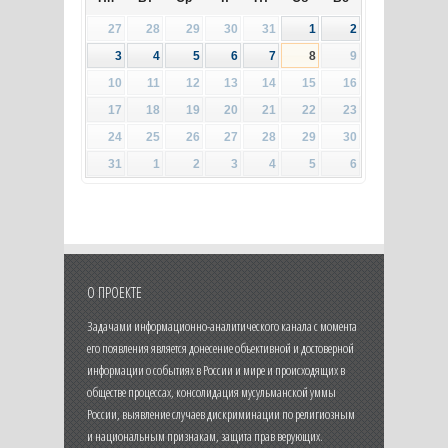
27
28
29
30
31
1
2
3
4
5
6
7
8
9
10
11
12
13
14
15
16
17
18
19
20
21
22
23
24
25
26
27
28
29
30
31
1
2
3
4
5
6
О ПРОЕКТЕ
Задачами информационно-аналитического канала с момента
его появления является донесение объективной и достоверной
информации о событиях в России и мире и происходящих в
обществе процессах, консолидация мусульманской уммы
России, выявление случаев дискриминации по религиозным
и национальным признакам, защита прав верующих.