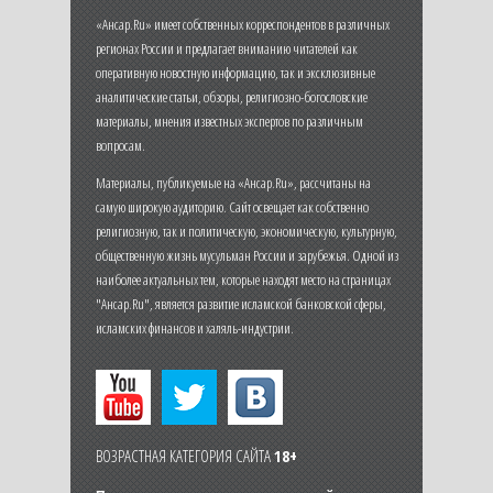
«Ансар.Ru» имеет собственных корреспондентов в различных
регионах России и предлагает вниманию читателей как
оперативную новостную информацию, так и эксклюзивные
аналитические статьи, обзоры, религиозно-богословские
материалы, мнения известных экспертов по различным
вопросам.
Материалы, публикуемые на «Ансар.Ru», рассчитаны на
самую широкую аудиторию. Сайт освещает как собственно
религиозную, так и политическую, экономическую, культурную,
общественную жизнь мусульман России и зарубежья. Одной из
наиболее актуальных тем, которые находят место на страницах
"Ансар.Ru", является развитие исламской банковской сферы,
исламских финансов и халяль-индустрии.
ВОЗРАСТНАЯ КАТЕГОРИЯ САЙТА
18+