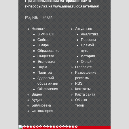
При использовании материалов сайта
гиперссылка на
www.ansar.ru
обязательна!
РАЗДЕЛЫ ПОРТАЛА
Новости
Актуально
В РФ и СНГ
Аналитика
Собкор
Персоны
В мире
Прямой
Образование
путь
Общество
История
Экономика
Онлайн
Наука
О проекте
Палитра
Размещение
Здоровый
рекламы
образ жизни
RSS
Объявления
Контакты
Видео
Карта сайта
Аудио
Облако
Библиотека
тегов
Фотогалерея