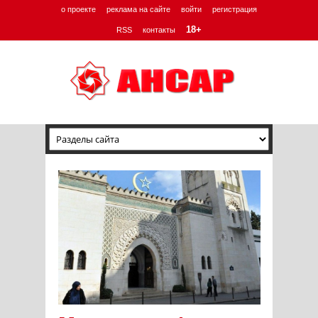
о проекте
реклама на сайте
войти
регистрация
18+
RSS
контакты