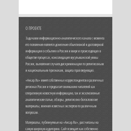
О ПРОЕКТЕ
Задачами информационно-аналитического канала с момента
его появления является донесение объективной и достоверной
информации о событиях в России и мире и происходящих в
обществе процессах, консолидация мусульманской уммы
России, выявление случаев дискриминации по религиозным
и национальным признакам, защита прав верующих.
«Ансар.Ru» имеет собственных корреспондентов в различных
регионах России и предлагает вниманию читателей как
оперативную новостную информацию, так и эксклюзивные
аналитические статьи, обзоры, религиозно-богословские
материалы, мнения известных экспертов по различным
вопросам.
Материалы, публикуемые на «Ансар.Ru», рассчитаны на
самую широкую аудиторию. Сайт освещает как собственно