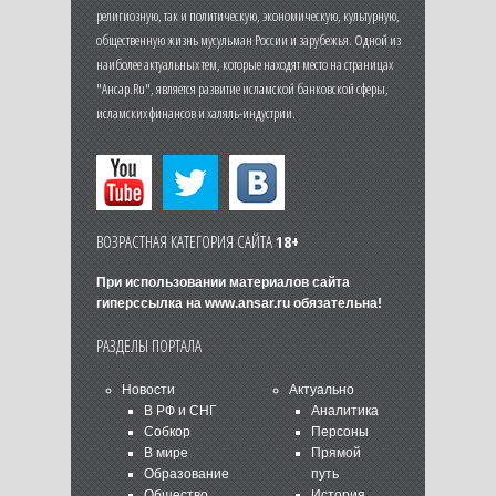
религиозную, так и политическую, экономическую, культурную,
общественную жизнь мусульман России и зарубежья. Одной из
наиболее актуальных тем, которые находят место на страницах
"Ансар.Ru", является развитие исламской банковской сферы,
исламских финансов и халяль-индустрии.
ВОЗРАСТНАЯ КАТЕГОРИЯ САЙТА
18+
При использовании материалов сайта
гиперссылка на
www.ansar.ru
обязательна!
РАЗДЕЛЫ ПОРТАЛА
Новости
Актуально
В РФ и СНГ
Аналитика
Собкор
Персоны
В мире
Прямой
Образование
путь
Общество
История