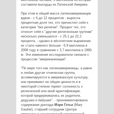
составили выходцы из Латинской Америки.
При этом в общей массе латиноамериканцев
вдвое - с 6 до 12 процентов - выросла
процентная доля тех, кто причислял себя к
категории "без религии". Процент тех, кто
относит себя к "другим религиозным группам"
несколько уменьшился - с 25,1 до 22,2
процента, - однако в абсолютном выражении
их стало намного больше - 6,9 миллиона в
2008 году в сравнении с 3,7 миллиона в 1990-
м. Эти изменения исследователи связали с
процессом "американизации".
"По мере того как латиноамериканцы, а равно
и любая другая этническая группа,
ассимилируются в американскую культуру,
они принимают ее общие ценности и в
некоторой степени теряют склонность к
религиозной или иной идентификации,
которой придерживались их родители,
дедушки и бабушки", - прокомментировала
содержание доклада
Мэри Готье
(Mary
Gautier), старший сотрудник Центра
прикладных исследований католической