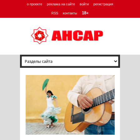
о проекте
реклама на сайте
войти
регистрация
18+
RSS
контакты