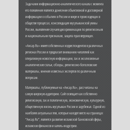
Задачами информационно-аналитического канала с момента
его появления является донесение объективной и достоверной
информации о событиях в России и мире и происходящих в
обществе процессах, консолидация мусульманской уммы
России, выявление случаев дискриминации по религиозным
и национальным признакам, защита прав верующих.
«Ансар.Ru» имеет собственных корреспондентов в различных
регионах России и предлагает вниманию читателей как
оперативную новостную информацию, так и эксклюзивные
аналитические статьи, обзоры, религиозно-богословские
материалы, мнения известных экспертов по различным
вопросам.
Материалы, публикуемые на «Ансар.Ru», рассчитаны на
самую широкую аудиторию. Сайт освещает как собственно
религиозную, так и политическую, экономическую, культурную,
общественную жизнь мусульман России и зарубежья. Одной из
наиболее актуальных тем, которые находят место на страницах
"Ансар.Ru", является развитие исламской банковской сферы,
исламских финансов и халяль-индустрии.