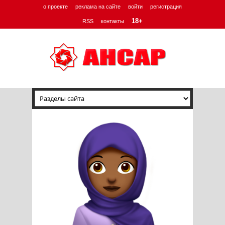
о проекте
реклама на сайте
войти
регистрация
18+
RSS
контакты