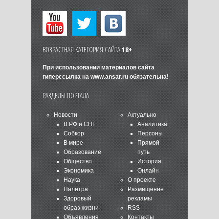
ВОЗРАСТНАЯ КАТЕГОРИЯ САЙТА
18+
При использовании материалов сайта
гиперссылка на
www.ansar.ru
обязательна!
РАЗДЕЛЫ ПОРТАЛА
Новости
Актуально
В РФ и СНГ
Аналитика
Собкор
Персоны
В мире
Прямой
Образование
путь
Общество
История
Экономика
Онлайн
Наука
О проекте
Палитра
Размещение
Здоровый
рекламы
образ жизни
RSS
Объявления
Контакты