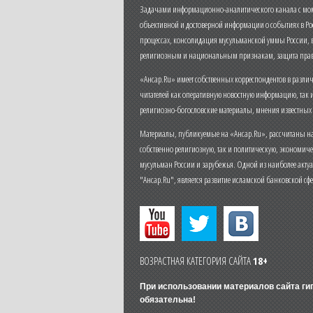
Задачами информационно-аналитического канала с моме
объективной и достоверной информации о событиях в Ро
процессах, консолидация мусульманской уммы России,
религиозным и национальным признакам, защита прав
«Ансар.Ru» имеет собственных корреспондентов в разли
читателей как оперативную новостную информацию, так 
религиозно-богословские материалы, мнения известных
Материалы, публикуемые на «Ансар.Ru», рассчитаны на
собственно религиозную, так и политическую, экономич
мусульман России и зарубежья. Одной из наиболее актуа
"Ансар.Ru", является развитие исламской банковской сф
ВОЗРАСТНАЯ КАТЕГОРИЯ САЙТА
18+
При использовании материалов сайта г
обязательна!