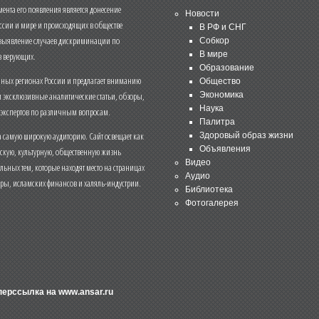
нта его появления является донесение
Новости
ссии и мире и происходящих в обществе
В РФ и СНГ
 выявление случаев дискриминации по
Собкор
В мире
 верующих.
Образование
чных регионах России и предлагает вниманию
Общество
и эксклюзивные аналитические статьи, обзоры,
Экономика
Наука
 экспертов по различным вопросам.
Палитра
 самую широкую аудиторию. Сайт освещает как
Здоровый образ жизни
Объявления
ескую, культурную, общественную жизнь
Видео
льных тем, которые находят место на страницах
Аудио
еры, исламских финансов и халяль-индустрии.
Библиотека
Фотогалерея
иперссылка на
www.ansar.ru