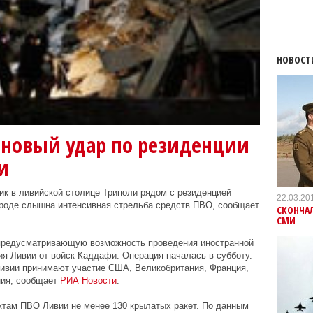
НОВОСТ
 новый удар по резиденции
и
к в ливийской столице Триполи рядом с резиденцией
22.03.20
роде слышна интенсивная стрельба средств ПВО, сообщает
СКОНЧАЛ
СМИ
предусматривающую возможность проведения иностранной
я Ливии от войск Каддафи. Операция началась в субботу.
Ливии принимают участие США, Великобритания, Франция,
ния, сообщает
РИА Новости
.
ктам ПВО Ливии не менее 130 крылатых ракет. По данным