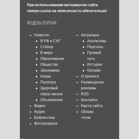
При использовании материалов сайта
гиперссылка на
www.ansar.ru
обязательна!
РАЗДЕЛЫ ПОРТАЛА
Новости
Актуально
В РФ и СНГ
Аналитика
Собкор
Персоны
В мире
Прямой
Образование
путь
Общество
История
Экономика
Онлайн
Наука
О проекте
Палитра
Размещение
Здоровый
рекламы
образ жизни
RSS
Объявления
Контакты
Видео
Карта сайта
Аудио
Облако
Библиотека
тегов
Фотогалерея