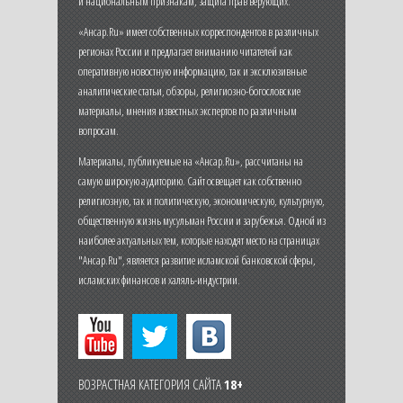
и национальным признакам, защита прав верующих.
«Ансар.Ru» имеет собственных корреспондентов в различных
регионах России и предлагает вниманию читателей как
оперативную новостную информацию, так и эксклюзивные
аналитические статьи, обзоры, религиозно-богословские
материалы, мнения известных экспертов по различным
вопросам.
Материалы, публикуемые на «Ансар.Ru», рассчитаны на
самую широкую аудиторию. Сайт освещает как собственно
религиозную, так и политическую, экономическую, культурную,
общественную жизнь мусульман России и зарубежья. Одной из
наиболее актуальных тем, которые находят место на страницах
"Ансар.Ru", является развитие исламской банковской сферы,
исламских финансов и халяль-индустрии.
ВОЗРАСТНАЯ КАТЕГОРИЯ САЙТА
18+