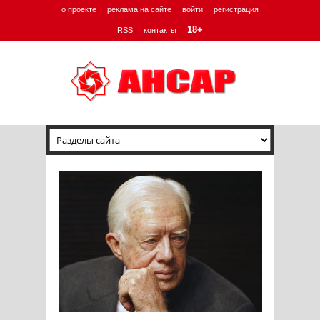
о проекте
реклама на сайте
войти
регистрация
18+
RSS
контакты