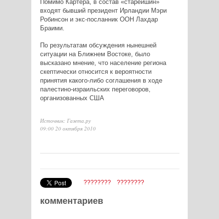
Помимо Картера, в состав «старейшин»
входят бывший президент Ирландии Мэри
Робинсон и экс-посланник ООН Лахдар
Браими.
По результатам обсуждения нынешней
ситуации на Ближнем Востоке, было
высказано мнение, что население региона
скептически относится к вероятности
принятия какого-либо соглашения в ходе
палестино-израильских переговоров,
организованных США
Источник: Газета.ру
09:00 20 октября 2010
????????
????????
комментариев