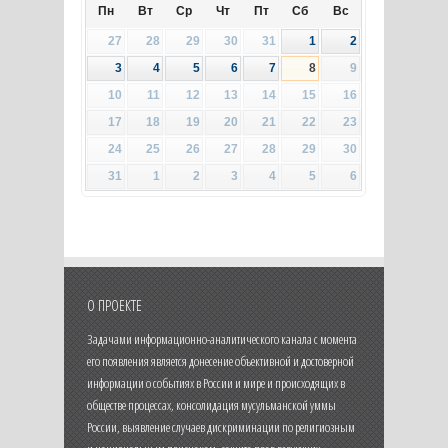
Пн
Вт
Ср
Чт
Пт
Сб
Вс
27
28
29
30
31
1
2
3
4
5
6
7
8
9
10
11
12
13
14
15
16
17
18
19
20
21
22
23
24
25
26
27
28
29
30
31
1
2
3
4
5
6
О ПРОЕКТЕ
Задачами информационно-аналитического канала с момента
его появления является донесение объективной и достоверной
информации о событиях в России и мире и происходящих в
обществе процессах, консолидация мусульманской уммы
России, выявление случаев дискриминации по религиозным