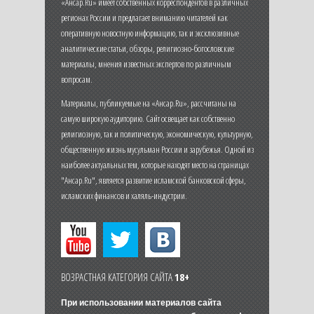
«Ансар.Ru» имеет собственных корреспондентов в различных
регионах России и предлагает вниманию читателей как
оперативную новостную информацию, так и эксклюзивные
аналитические статьи, обзоры, религиозно-богословские
материалы, мнения известных экспертов по различным
вопросам.
Материалы, публикуемые на «Ансар.Ru», рассчитаны на
самую широкую аудиторию. Сайт освещает как собственно
религиозную, так и политическую, экономическую, культурную,
общественную жизнь мусульман России и зарубежья. Одной из
наиболее актуальных тем, которые находят место на страницах
"Ансар.Ru", является развитие исламской банковской сферы,
исламских финансов и халяль-индустрии.
ВОЗРАСТНАЯ КАТЕГОРИЯ САЙТА
18+
При использовании материалов сайта