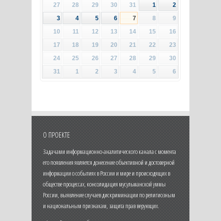
27
28
29
30
31
1
2
3
4
5
6
7
8
9
10
11
12
13
14
15
16
17
18
19
20
21
22
23
24
25
26
27
28
29
30
31
1
2
3
4
5
6
О ПРОЕКТЕ
Задачами информационно-аналитического канала с момента
его появления является донесение объективной и достоверной
информации о событиях в России и мире и происходящих в
обществе процессах, консолидация мусульманской уммы
России, выявление случаев дискриминации по религиозным
и национальным признакам, защита прав верующих.