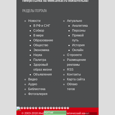
гиперссылка на
www.ansar.ru
обязательна!
РАЗДЕЛЫ ПОРТАЛА
Новости
Актуально
В РФ и СНГ
Аналитика
Собкор
Персоны
В мире
Прямой
Образование
путь
Общество
История
Экономика
Онлайн
Наука
О проекте
Палитра
Размещение
Здоровый
рекламы
образ жизни
RSS
Объявления
Контакты
Видео
Карта сайта
Аудио
Облако
Библиотека
тегов
Фотогалерея
© 2003-2018 Информационно-аналитический канал