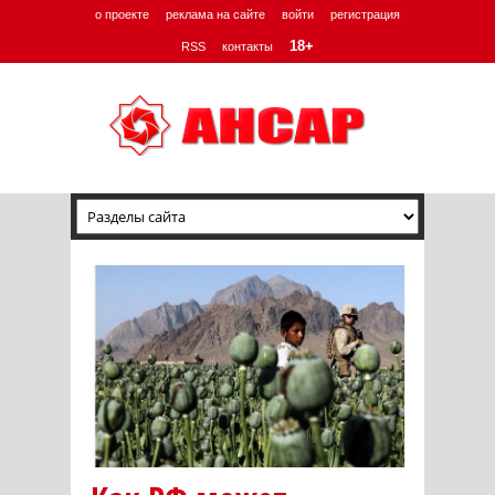
о проекте
реклама на сайте
войти
регистрация
18+
RSS
контакты